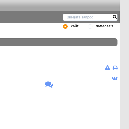
сайт
datasheets