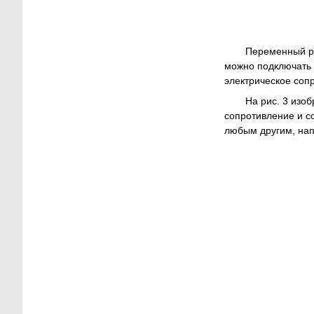
Переменный ре
можно подключать 
электрическое соп
На рис. 3 изо
сопротивление и с
любым другим, на