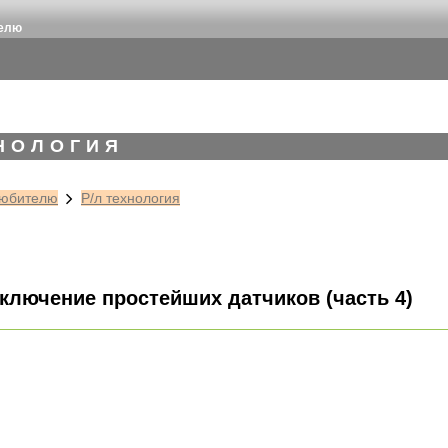
телю
ХНОЛОГИЯ
юбителю
Р/л технология
дключение простейших датчиков (часть 4)