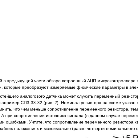
 в предыдущей части обзора встроенный АЦП микроконтроллера по
и, которые преобразуют измеряемые физические параметры в эле
тейшего аналогового датчика может служить переменный резистор,
например СП3-33-32 (рис. 2). Номинал резистора на схеме указан 
мнить, что чем меньше сопротивление переменного резистора, тем 
 А при сопротивлении источника сигнала (в данном случае перем
ми ошибками. Учтите, что сопротивление переменного резистора ка
крайних положениях и максимально (равно четверти номинального 