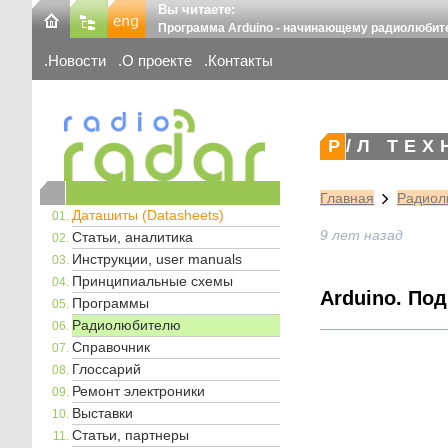
Вы читаете:
Программа Arduino - начинающему радиолюби
Новости
О проекте
Контакты
Р/Л ТЕ
Главная
Радиол
Даташиты (Datasheets)
9 лет назад
Статьи, аналитика
Инструкции, user manuals
Принципиальные схемы
Arduino. По
Программы
Радиолюбителю
Справочник
Глоссарий
Ремонт электроники
Выставки
Статьи, партнеры