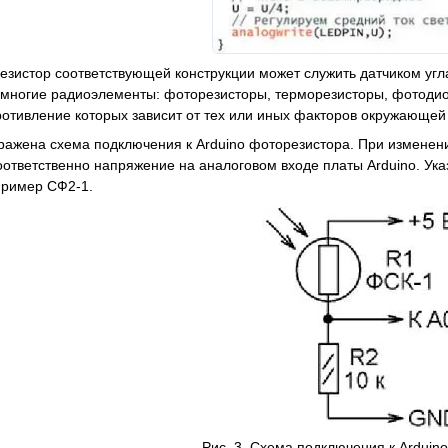
зистор соответствующей конструкции может служить датчиком угл
многие радиоэлементы: фоторезисторы, терморезисторы, фотодио
ротивление которых зависит от тех или иных факторов окружающей
бражена схема подключения к Arduino фоторезистора. При изменен
оответственно напряжение на аналоговом входе платы Arduino. У
пример СФ2-1.
Рис. 3. Схема подключения к Arduin