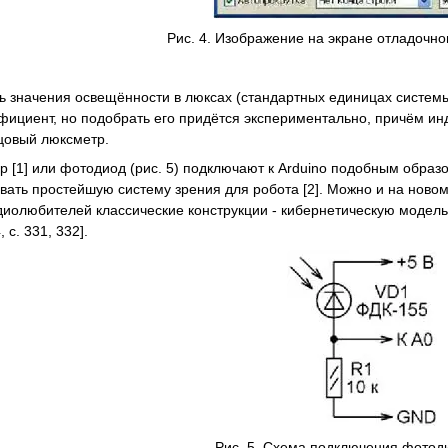
Рис. 4. Изображение на экране отладочно
ь значения освещённости в люксах (стандартных единицах систем
ициент, но подобрать его придётся экспериментально, причём инд
цовый люксметр.
р [1] или фотодиод (рис. 5) подключают к Arduino подобным образ
вать простейшую систему зрения для робота [2]. Можно и на ново
иолюбителей классические конструкции - кибернетическую модель н
 c. 331, 332].
Рис. 5. Схема подключения фотоди