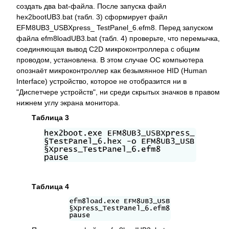
создать два bat-файла. После запуска файл
hex2bootUB3.bat (табл. 3) сформирует файл
EFM8UB3_USBXpress_ TestPanel_6.efm8. Перед запуском
файла efm8loadUB3.bat (табл. 4) проверьте, что перемычка,
соединяющая вывод С2D микроконтроллера с общим
проводом, установлена. В этом случае ОС компьютера
опознаёт микроконтроллер как безымянное HID (Human
Interface) устройство, которое не отобразится ни в
"Диспетчере устройств", ни среди скрытых значков в правом
нижнем углу экрана монитора.
Таблица 3
Таблица 4