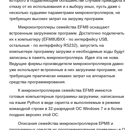
которого в подавляющем большинстве случаев приводила к
отказу от их использования и к выбору иных, пусть даже с
несколько худшими параметрами микроконтроллеров, не
требующих высоких затрат на загрузку программ.
Микроконтроллеры семейства EFM8 оснащают
встроенным загрузчиком программ. Достаточно подключить
их к компьютеру (EFM8UBXX - по интерфейсу USB,
остальные - по интерфейсу RS232), запустить на
компьютере программу загрузки и необходимые коды будут
записаны в память микроконтроллера. Идея эта не нова.
Ведущие фирмы-производители микроконтроллеров давно
уже используют встроенные в них загрузчики программ, не
требующие практически никаких затрат на аппаратные
средства программирования.
К микроконтроллерам семейства EFM8 имеются
готовые компьютерные программы-загрузчики, написанные
на языке Python в виде скрипта и выполняемые в режиме
командной строки в 32-разрядной ОС Windows 7 и в более
поздних версиях этой ОС.
Описания семейства микроконтроллеров EPM8 и
программных средств их программирования приведены в [1,