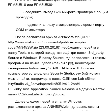
EFM8UB10 или EFM8UB30:
- соединить вывод C2D микроконтроллера с общим
проводом;
- подключить плату с микроконтроллером к порту
СОМ компьютера.
После распаковки архива AN945SW.zip (URL:
http://www.silabs.com/documents/public/example-
code/AN945SW.zip (23.09.2018)) необходимо перейти в
папку Tools, в которой находятся ещё три папки: 3rd_party,
Source и Windows. В папку Source, где расположены тексты
программ на языке Python (файлы *.py), необходимо
скопировать библиотеку SLABHID-Device.dll. Если на
компьютере установлена Security Studio, эту библиотеку
можно найти, например, в папке C:Sil icon Lab sSimpl
icityStudio v4_2developersdks8051v4.1.2anHI
D_BlinkyHost_Application_Source Release и в других местах
папки C:SiliconLabsSimplicityStudio.
Далее следует перейти в папку Windows
распакованного архива AN945SW.zip, где расположены