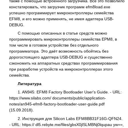
также с помощью встроенного загрузчика. Всё это позволило
констатировать, что загрузчик программ efm8load.exe
успешно программирует микроконтроллеры семейства
EFM8, и его можно применять, не имея адаптера USB-
DEBUG.
С помощью описанных в статье средств можно
программировать микроконтроллеры семейства EPM8, в
том числе в готовом устройстве без отдельного
программатора. Это даёт возможность обойтись без
дорогостоящего адаптера USB-DEBUG и существенно
сэкономить на аппаратных средствах программирования
при разработке устройств на микроконтроллерах этого
семейства.
Литература
1. AN945: EFM8 Factory Bootloader User's Guide. - URL:
https://www.silabs.com/ documents/public/application-
notes/an945-efm8-factory-bootloader-user-guide.pdf
(15.09.2018).
2. Инструкция для Silicon Labs EFM8BB31F16G-QFN24.
- URL: https:// dl5.rebyte.me/files/gbsX0jlSLMBNj0lqupau yw==,