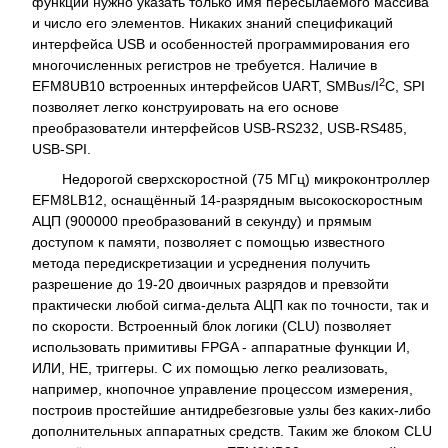
функций нужно указать только имя пересылаемого массива
и число его элементов. Никаких знаний спецификаций
интерфейса USB и особенностей программирования его
многочисленных регистров не требуется. Наличие в
2
EFM8UB10 встроенных интерфейсов UART, SMBus/I
C, SPI
позволяет легко конструировать на его основе
преобразователи интерфейсов USB-RS232, USB-RS485,
USB-SPI.
Недорогой сверхскоростной (75 МГц) микроконтроллер
EFM8LB12, оснащённый 14-разрядным высокоскоростным
АЦП (900000 преобразований в секунду) и прямым
доступом к памяти, позволяет с помощью известного
метода передискретизации и усреднения получить
разрешение до 19-20 двоичных разрядов и превзойти
практически любой сигма-дельта АЦП как по точности, так и
по скорости. Встроенный блок логики (CLU) позволяет
использовать примитивы FPGA - аппаратные функции И,
ИЛИ, НЕ, триггеры. С их помощью легко реализовать,
например, кнопочное управление процессом измерения,
построив простейшие антидребезговые узлы без каких-либо
дополнительных аппаратных средств. Таким же блоком CLU