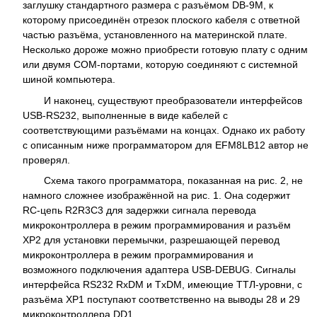
заглушку стандартного размера с разъёмом DB-9M, к
которому присоединён отрезок плоского кабеля с ответной
частью разъёма, установленного на материнской плате.
Несколько дороже можно приобрести готовую плату с одним
или двумя COM-портами, которую соединяют с системной
шиной компьютера.
И наконец, существуют преобразователи интерфейсов
USB-RS232, выполненные в виде кабелей с
соответствующими разъёмами на концах. Однако их работу
с описанным ниже программатором для EFM8LB12 автор не
проверял.
Схема такого программатора, показанная на рис. 2, не
намного сложнее изображённой на рис. 1. Она содержит
RC-цепь R2R3C3 для задержки сигнала перевода
микроконтроллера в режим программирования и разъём
XP2 для установки перемычки, разрешающей перевод
микроконтроллера в режим программирования и
возможного подключения адаптера USB-DEBUG. Сигналы
интерфейса RS232 RxDM и TxDM, имеющие ТТЛ-уровни, с
разъёма XP1 поступают соответственно на выводы 28 и 29
микроконтроллера DD1.