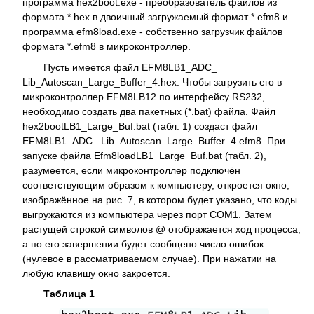
программа hex2boot.exe - преобразователь файлов из
формата *.hex в двоичный загружаемый формат *.efm8 и
программа efm8load.exe - собственно загрузчик файлов
формата *.efm8 в микроконтроллер.
Пусть имеется файл EFM8LB1_ADC_
Lib_Autoscan_Large_Buffer_4.hex. Чтобы загрузить его в
микроконтроллер EFM8LB12 по интерфейсу RS232,
необходимо создать два пакетных (*.bat) файла. Файл
hex2bootLB1_Large_Buf.bat (табл. 1) создаст файл
EFM8LB1_ADC_ Lib_Autoscan_Large_Buffer_4.efm8. При
запуске файла Efm8loadLB1_Large_Buf.bat (табл. 2),
разумеется, если микроконтроллер подключён
соответствующим образом к компьютеру, откроется окно,
изображённое на рис. 7, в котором будет указано, что коды
выгружаются из компьютера через порт COM1. Затем
растущей строкой символов @ отображается ход процесса,
a по его завершении будет сообщено число ошибок
(нулевое в рассматриваемом случае). При нажатии на
любую клавишу окно закроется.
Таблица 1