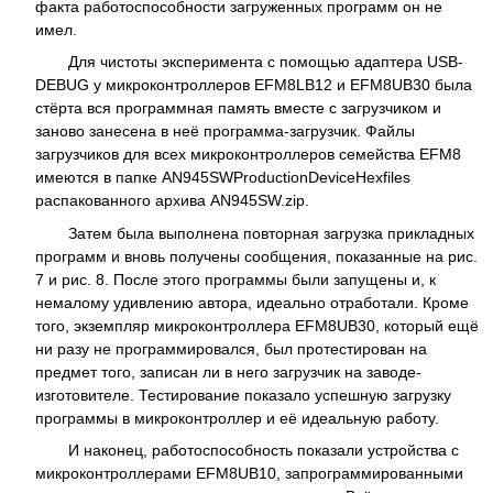
факта работоспособности загруженных программ он не
имел.
Для чистоты эксперимента с помощью адаптера USB-
DEBUG у микроконтроллеров EFM8LB12 и EFM8UB30 была
стёрта вся программная память вместе с загрузчиком и
заново занесена в неё программа-загрузчик. Файлы
загрузчиков для всех микроконтроллеров семейства EFM8
имеются в папке AN945SWProductionDeviceHexfiles
распакованного архива AN945SW.zip.
Затем была выполнена повторная загрузка прикладных
программ и вновь получены сообщения, показанные на рис.
7 и рис. 8. После этого программы были запущены и, к
немалому удивлению автора, идеально отработали. Кроме
того, экземпляр микроконтроллера EFM8UB30, который ещё
ни разу не программировался, был протестирован на
предмет того, записан ли в него загрузчик на заводе-
изготовителе. Тестирование показало успешную загрузку
программы в микроконтроллер и её идеальную работу.
И наконец, работоспособность показали устройства с
микроконтроллерами EFM8UB10, запрограммированными