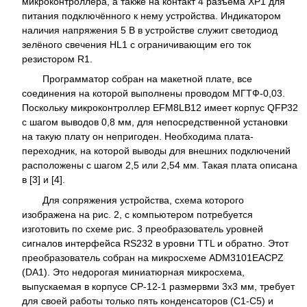
микроконтроллера, а также на контакт 4 разъёма XP1 для
питания подключённого к нему устройства. Индикатором
наличия напряжения 5 В в устройстве служит светодиод
зелёного свечения HL1 с ограничивающим его ток
резистором R1.
Программатор собран на макетной плате, все
соединения на которой выполнены проводом МГТФ-0,03.
Поскольку микроконтроллер EFM8LB12 имеет корпус QFP32
с шагом выводов 0,8 мм, для непосредственной установки
на такую плату он непригоден. Необходима плата-
переходник, на которой выводы для внешних подключений
расположены с шагом 2,5 или 2,54 мм. Такая плата описана
в [3] и [4].
Для сопряжения устройства, схема которого
изображена на рис. 2, с компьютером потребуется
изготовить по схеме рис. 3 преобразователь уровней
сигналов интерфейса RS232 в уровни TTL и обратно. Этот
преобразователь собран на микросхеме ADM3101EACPZ
(DA1). Это недорогая миниатюрная микросхема,
выпускаемая в корпусе CP-12-1 размервми 3x3 мм, требует
для своей работы только пять конденсаторов (C1-C5) и