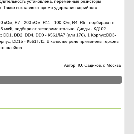
 длительность установлена, переменные резисторы
). Также выставляют время удержания серийного
10 кОм; R7 - 200 кОм, R11 - 100 Юм; R4, R5 - подбирают в
..0,5 мкФ, подбирают экспериментально. Диоды - КД102.
; DD1, DD2, DD4, DD9 - К561ЛА7 (или 176), 1 Kopnyc;DD3-
рпус; DD15 - К561ТЛ1. В качестве реле применены герконы
ого шлейфа.
Автор: Ю. Садиков, г. Москва