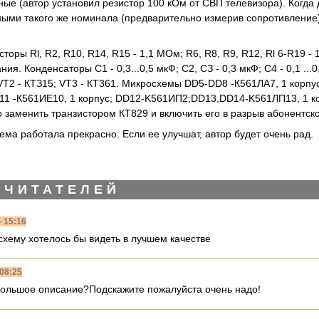
ые (автор установил резистор 100 кОм от СВП телевизора). Когда
ыми такого же номинала (предварительно измерив сопротивление
оры Rl, R2, R10, R14, R15 - 1,1 МОм; R6, R8, R9, R12, Rl 6-R19 - 
ия. Конденсаторы С1 - 0,3...0,5 мкФ; С2, СЗ - 0,3 мкФ; С4 - 0,1 .
VT2 - КТЗ15; VT3 - КТ361. Микросхемы DD5-DD8 -К561ЛА7, 1 корпус
1 -К561ИЕ10, 1 корпус; DD12-K561ИП2;DD13,DD14-K561ЛП13, 1 ко
 заменить транзистором КТ829 и включить его в разрыв абонентск
ма работала прекрасно. Если ее улучшат, автор будет очень рад.
 ЧИТАТЕЛЕЙ
- 15:16
хему хотелось бы видеть в лучшем качестве
 08:25
большое описание?Подскажите пожалуйста очень надо!