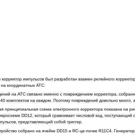
орректор импульсов был разработан взамен релейного корректор
 на координатных АТС.
ий на АТС связано именно с повреждением корректора, собранног
 40 комплектов на каждом. Поэтому повреждений довольно много, а
 принципиальная схема электронного корректора показана на ри
кросхеме DD12, который сравнивает числовой код, поступающий с
ульсов, представляющий собой триггер.
ойство собрано на ячейке DD15 и RC-це-почке R11C4. Генератор