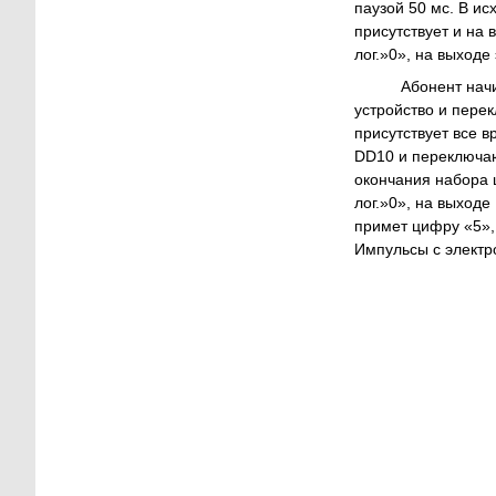
паузой 50 мс. В ис
присутствует и на 
лог.»0», на выходе
Абонент начин
устройство и пере
присутствует все 
DD10 и переключают
окончания набора 
лог.»0», на выходе
примет цифру «5», 
Импульсы с электр