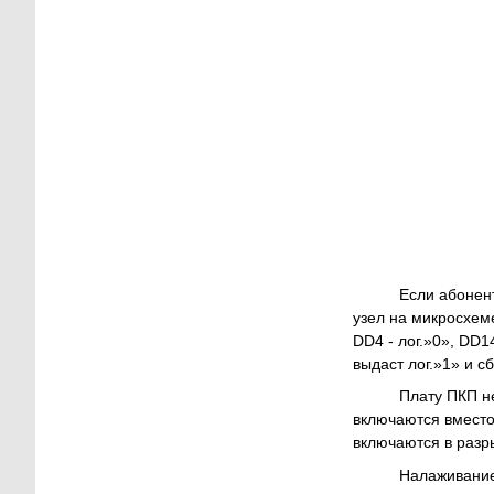
Если абонент 
узел на микросхеме
DD4 - лог.»0», DD1
выдаст лог.»1» и с
Плату ПКП нео
включаются вместо
включаются в разр
Налаживание с