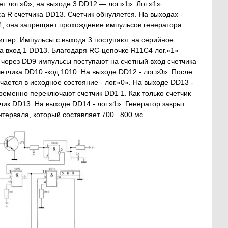
т лог.»0», на выходе 3 DD12 — лог.»1». Лог.»1»
са R счетчика DD13. Счетчик обнуляется. На выходах -
D14, она запрещает прохождение импульсов генератора.
ггер. Импульсы с выхода 3 поступают на серийное
а вход 1 DD13. Благодаря RC-цепочке R11C4 лог.»1»
2 через DD9 импульсы поступают на счетный вход счетчика
етчика DD10 -код 1010. На выходе DD12 - лог.»0». После
ется в исходное состояние - лог.»0». На выходе DD13 -
временно переключают счетчик DD1 1. Как только счетчик
чик DD13. На выходе DD14 - лог.»1». Генератор закрыт.
тервала, который составляет 700...800 мс.