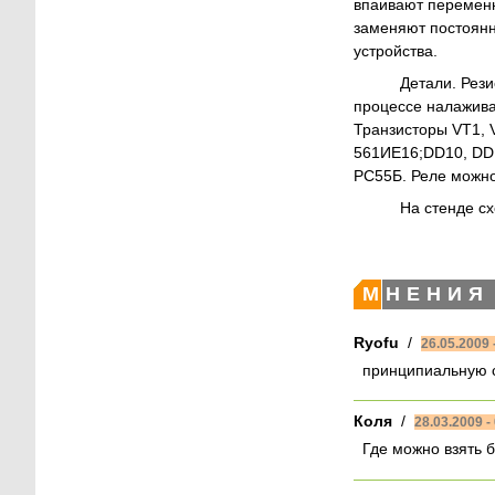
впаивают переменн
заменяют постоянн
устройства.
Детали. Резист
процессе налаживан
Транзисторы VT1, 
561ИE16;DD10, DD1
РС55Б. Реле можно
На стенде схе
МНЕНИЯ
Ryofu
/
26.05.2009 
принципиальную с
Коля
/
28.03.2009 -
Где можно взять 