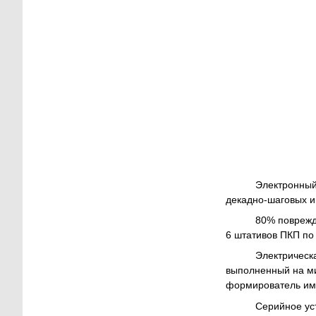
Электронный к
декадно-шаговых и
80% поврежден
6 штативов ПКП по
Электрическая
выполненный на ми
формирователь имп
Серийное устр