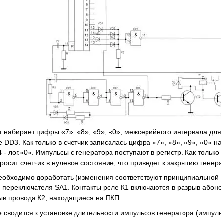
набирает цифры «7», «8», «9», «0», межсерийного интервала для 
 DD3. Как только в счетчик записалась цифра «7», «8», «9», «0» на
4 - лог.»0». Импульсы с генератора поступают в регистр. Как тольк
бросит счетчик в нулевое состояние, что приведет к закрытию генер
бходимо доработать (изменения соответствуют принципиальной с
 переключателя SA1. Контакты реле К1 включаются в разрыв абоне
ыв провода К2, находящиеся на ПКП.
водится к установке длительности импульсов генератора (импульс 