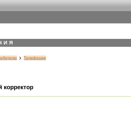
НИЯ
юбителю
Телефония
 корректор