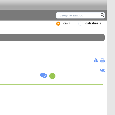
сайт
datasheets
2