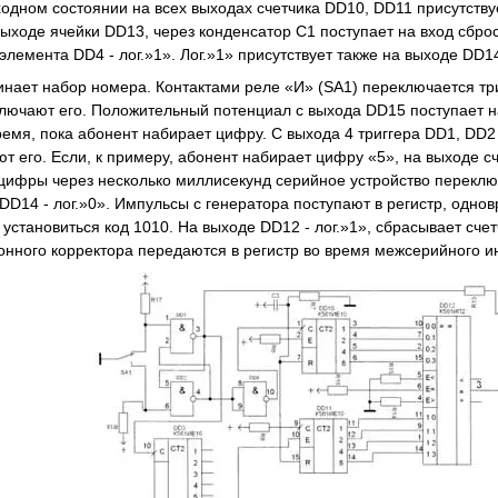
ходном состоянии на всех выходах счетчика DD10, DD11 присутствуе
выходе ячейки DD13, через конденсатор С1 поступает на вход сбро
 элемента DD4 - лог.»1». Лог.»1» присутствует также на выходе D
ает набор номера. Контактами реле «И» (SA1) переключается три
ключают его. Положительный потенциал с выхода DD15 поступает н
время, пока абонент набирает цифру. С выхода 4 триггера DD1, DD
 его. Если, к примеру, абонент набирает цифру «5», на выходе сч
цифры через несколько миллисекунд серийное устройство переключа
 DD14 - лог.»0». Импульсы с генератора поступают в регистр, одно
установиться код 1010. На выходе DD12 - лог.»1», сбрасывает счет
онного корректора передаются в регистр во время межсерийного ин