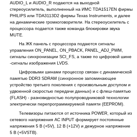
AUDIO_L и AUDIO_R подаются на выходной
стереоусилитель, выполненный на ИМС TDA1517EN фирмы
PHILIPS или TDA3113D2 фирмы Texas Instruments, и далее
на динамические громкоговорители. На стереоусилитель с
процессора подается также команда блокировки звука
MUTE.
На ЖК панель с процессора подаются сигналы
управления ON_PANEL, ON_PBACK, PANEL_ADJ_PWM,
сигналы синхронизации SCI_FS, а также по цифровой шине
-сигналы изображения LVDS.
Цифровыми шинами процессор связан с динамической
памятью DDR3 SDRAM (синхронное запоминающее
устройство третьего поколения с произвольным доступом и
удвоенной скоростью передачи данных) и с флеш-памятью
(FLASH) - разновидностью полупроводниковой технологии
электрически перепрограммируемой памяти (EEPROM).
Телевизоры питаются от источника POWER, который из
сетевого напряжения AC INPUT формирует постоянные
напряжения 5 В (+5V), 12 В (+12V) и дежурное напряжение
5 В (+5VSTB).