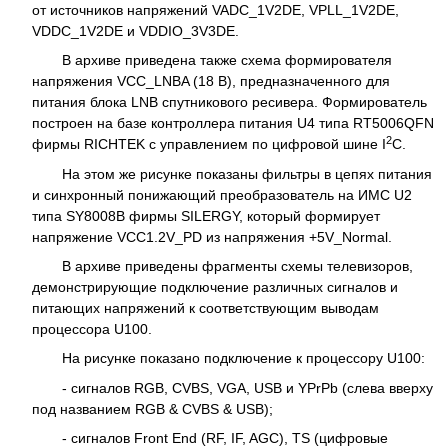
от источников напряжений VADC_1V2DE, VPLL_1V2DE,
VDDC_1V2DE и VDDIO_3V3DE.
В архиве приведена также схема формирователя
напряжения VCC_LNBA (18 В), предназначенного для
питания блока LNB спутникового ресивера. Формирователь
построен на базе контроллера питания U4 типа RT5006QFN
2
фирмы RICHTEK с управлением по цифровой шине I
C.
На этом же рисунке показаны фильтры в цепях питания
и синхронный понижающий преобразователь на ИМС U2
типа SY8008B фирмы SILERGY, который формирует
напряжение VCC1.2V_PD из напряжения +5V_Normal.
В архиве приведены фрагменты схемы телевизоров,
демонстрирующие подключение различных сигналов и
питающих напряжений к соответствующим выводам
процессора U100.
На рисунке показано подключение к процессору U100:
- сигналов RGB, CVBS, VGA, USB и YPrPb (слева вверху
под названием RGB & CVBS & USB);
- сигналов Front End (RF, IF, AGC), TS (цифровые