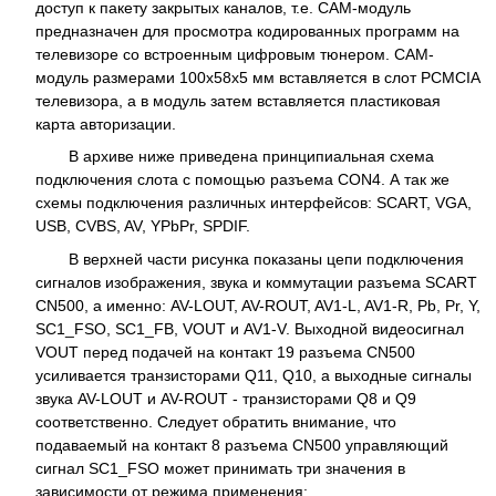
доступ к пакету закрытых каналов, т.е. CAM-модуль
предназначен для просмотра кодированных программ на
телевизоре со встроенным цифровым тюнером. CAM-
модуль размерами 100x58x5 мм вставляется в слот PCMCIA
телевизора, а в модуль затем вставляется пластиковая
карта авторизации.
В архиве ниже приведена принципиальная схема
подключения слота с помощью разъема CON4. А так же
схемы подключения различных интерфейсов: SCART, VGA,
USB, CVBS, AV, YPbPr, SPDIF.
В верхней части рисунка показаны цепи подключения
сигналов изображения, звука и коммутации разъема SCART
CN500, а именно: AV-LOUT, AV-ROUT, AV1-L, AV1-R, Pb, Pr, Y,
SC1_FSO, SC1_FB, VOUT и AV1-V. Выходной видеосигнал
VOUT перед подачей на контакт 19 разъема CN500
усиливается транзисторами Q11, Q10, а выходные сигналы
звука AV-LOUT и AV-ROUT - транзисторами Q8 и Q9
соответственно. Следует обратить внимание, что
подаваемый на контакт 8 разъема CN500 управляющий
сигнал SC1_FSO может принимать три значения в
зависимости от режима применения: