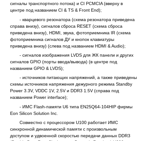
сигналы транспортного потока) и CI PCMCIA (вверху в
центре под названием CI & TS & Front End);
- кварцевого резонатора (схема резонатора приведена
справа внизу), сигналов сброса RESET (схема сброса
приведена внизу), HDMI, звука, фотоприемника IR (схема
фотоприемника сигналов ДУ и кнопок клавиатуры
приведена внизу) (слева под названием HDMI & Audio);
- сигналов изображения LVDS для ЖК панели и других
сигналов GPIO (порты ввода/вывода) (в центре под
названием GPIO & LVDS);
- источников питающих напряжений, а также приведены
схемы источников напряжения дежурного режима Standby
Power 3.3V, VDDC 1V, 2.5V и DDR3 1.5V (справа под
названием Power interface);
- ИМС Flash-памяти U6 типа EN25Q64-104HIP фирмы
Eon Silicon Solution Inc.
Совместно с процессором U100 работает ИМС
синхронной динамической памяти с произвольным
доступом и удвоенной скоростью передачи данных DDR3