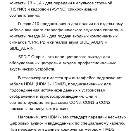
контакты 13 и 14 - для передачи импульсов строчной
(HSYNC) и кадровой (VSYNC) синхронизации
соответственно.
Гнездо J10 предназначено для подачи по отдельному
кабелю внешнего стереофонического звукового сигнала, а
контакты гнезда J4 - для подачи входных компонентных
сигналов Y, PR, PB и сигналов звука SIDE_AULIN и
SIDE_AURIN.
SPDIF Output - это цепи цифрового выхода для
оборудованных цифровым входом профессиональных
акустических устройств.
В телевизорах имеется три интерфейса подключения
кабеля HDMI (HDMI1-HDMI3), предназначенных для
подсоединения источников данных к устройствам
отображения и звуковоспроизведения. Они и
соответствующие им разъемы CON3, CON1 и CON2
показаны на рисунках в архиве.
Напомним, что HDMI - это стандарт передачи несжатых
цифровых аудио- и видеоданных по специальному кабелю.
При передаче эти данные кодируются методом TMDS