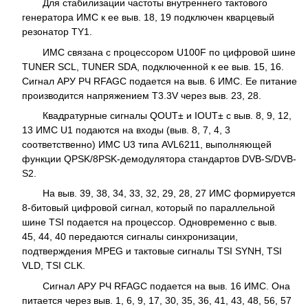
Для стабилизации частоты внутреннего тактового
генератора ИМС к ее выв. 18, 19 подключен кварцевый
резонатор TY1.
ИМС связана с процессором U100F по цифровой шине
TUNER SCL, TUNER SDA, подключенной к ее выв. 15, 16.
Сигнал АРУ РЧ RFAGC подается на выв. 6 ИМС. Ее питание
производится напряжением T3.3V через выв. 23, 28.
Квадратурные сигналы QOUT± и IOUT± с выв. 8, 9, 12,
13 ИМС U1 подаются на входы (выв. 8, 7, 4, 3
соответственно) ИМС U3 типа AVL6211, выполняющей
функции QPSK/8PSK-демодулятора стандартов DVB-S/DVB-
S2.
На выв. 39, 38, 34, 33, 32, 29, 28, 27 ИМС формируется
8-битовый цифровой сигнал, который по параллельной
шине TSI подается на процессор. Одновременно с выв.
45, 44, 40 передаются сигналы синхронизации,
подтверждения MPEG и тактовые сигналы TSI SYNH, TSI
VLD, TSI CLK.
Сигнал АРУ РЧ RFAGC подается на выв. 16 ИМС. Она
питается через выв. 1, 6, 9, 17, 30, 35, 36, 41, 43, 48, 56, 57