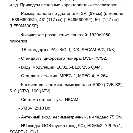
и т.д. Приведем основные характеристики телевизоров.
- Размер панели по диагонали: 39" (99 см) (в модели
LE39M600SF); 46" (117 см) (LE46M600SF); 50" (127 см)
(LE50M600SF).
- Физическое разрешение панелей: 1920x1080
пикселов.
- ТВ стандарты: PAL-B/G, I, D/K; SECAM-B/G, D/K, L.
- Стандарты цифрового тюнера: DVB-T/C/S2.
- Виды модуляции: 16/32/64/128/256 QAM.
- Стандарты сжатия: MPEG-2, MPEG-4, H.264.
- Количество запоминаемых каналов: 5000 (DVB-S2),
510 (DTV), 100 (ATV).
- Система стереозвука: NICAM.
- УМЗЧ: 2x10 Вт.
- Антенный вход: несимметричный, импеданс 75 Ом.
- НЧ входы: RGB+аудио (вход PC); HDMIx2; YPbPrx1;
SCARTx1, CIx1.