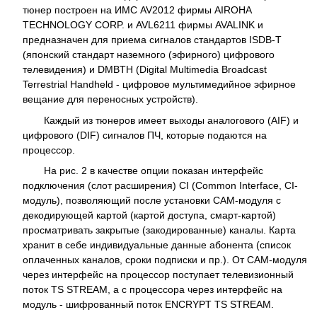
тюнер построен на ИМС AV2012 фирмы AIROHA
TECHNOLOGY CORP. и AVL6211 фирмы AVALINK и
предназначен для приема сигналов стандартов ISDB-Т
(японский стандарт наземного (эфирного) цифрового
телевидения) и DMBTH (Digital Multimedia Broadcast
Terrestrial Handheld - цифровое мультимедийное эфирное
вещание для переносных устройств).
Каждый из тюнеров имеет выходы аналогового (AIF) и
цифрового (DIF) сигналов ПЧ, которые подаются на
процессор.
На рис. 2 в качестве опции показан интерфейс
подключения (слот расширения) CI (Common Interface, CI-
модуль), позволяющий после установки CAM-модуля с
декодирующей картой (картой доступа, смарт-картой)
просматривать закрытые (закодированные) каналы. Карта
хранит в себе индивидуальные данные абонента (список
оплаченных каналов, сроки подписки и пр.). От CAM-модуля
через интерфейс на процессор поступает телевизионный
поток TS STREAM, а с процессора через интерфейс на
модуль - шифрованный поток ENCRYPT TS STREAM.