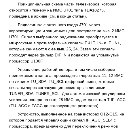
Принципиальная схема части телевизоров, которая
относится к тюнеру на ИМС U701 типа TDA18273,
приведена в архиве (см. в конце статьи).
Радиосигнал с антенного входа J701 через
корректирующие и защитные цепи поступает на выв. 2 ИМС
U701. Сигнал выбранного радиоканала преобразуется в
микросхеме в противофазные сигналы ПЧ IF_IN- и IF_IN+,
которые снимаются с ее выв. 25, 24. Затем эти сигналы
проходят через фильтр DIF IN и подаются на упомянутый
процессор U100F.
Управление работой тюнера, в том числе выбором
принимаемого канала, производится через выв. 11, 12 ИМС
по линиям TU_SDA, TU_SCL цифровой шины, которые
связаны через согласующие резисторы с линиями
TUNER_SDA, TUNER_SCL. Для автоматической регулировки
усиления тюнера на выв. 28 ИМС подается сигнал T IF_AGC
(TU_AGC и TAGC до согласующего резистора).
Устройство, выполненное на транзисторах Q12-Q15, на
которое подается управляющий сигнал IF_AGC_SEL4 с
процессора, предназначено для переключения режимов