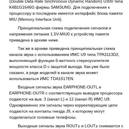
(Double Data Rate Sinchronous Dynamic Random) U300 типа
K4B1G1646G фирмы SAMSUNG. Для подключения к
процессору в последнем имеется интерфейс блока памяти
MIU (Memory Interface Unit).
Принципиальная схема подключения сигналов и
напряжения питания 1.5V-MIU0 к устройству памяти
приведена в архиве ниже.
Так же в архиве приведена принципиальная схема
канала звука с использованием ИМС U9 типа TPA3113D2,
выполняющей функции 6-ваттного стереоусилителя
мощности класса D с защитой выхода. Как уже было
сказано, в ряде моделей в канале звука может
использоваться ИМС TDA1517EN.
Входные сигналы звука EARPHONE-OUTL и
EARPHONE-OUTR с соответствующих выводов процессора
подаются на выв. 3 (канал L) и 12 (канал R) ИМС U9.
Одновременно эти сигналы через корректирующие цепи
подаются на контакты гнезда J9, к которому могут
подключаться головные телефоны.
Выходные сигналы звука ROUT± и LOUT± снимаются с