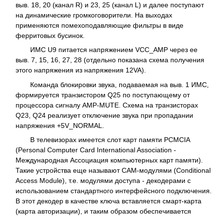
выв. 18, 20 (канал R) и 23, 25 (канал L) и далее поступают
на динамические громкоговорители. На выходах
применяются помехоподавляющие фильтры в виде
ферритовых бусинок.
ИМС U9 питается напряжением VCC_AMP через ее
выв. 7, 15, 16, 27, 28 (отдельно показана схема получения
этого напряжения из напряжения 12VA).
Команда блокировки звука, подаваемая на выв. 1 ИМС,
формируется транзистором Q25 по поступающему от
процессора сигналу AMP-MUTE. Схема на транзисторах
Q23, Q24 реализует отключение звука при пропадании
напряжения +5V_NORMAL.
В телевизорах имеется слот карт памяти PCMCIA
(Personal Computer Card International Association -
Международная Ассоциация компьютерных карт памяти).
Такие устройства еще называют CAM-модулями (Conditional
Access Module), т.е. модулями доступа - декодерами с
использованием стандартного интерфейсного подключения.
В этот декодер в качестве ключа вставляется смарт-карта
(карта авторизации), и таким образом обеспечивается