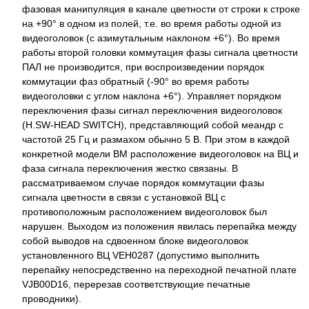
фазовая манипуляция в канале цветности от строки к строке
на +90° в одном из полей, т.е. во время работы одной из
видеоголовок (с азимутальным наклоном +6°). Во время
работы второй головки коммутация фазы сигнала цветности
ПАЛ не производится, при воспроизведении порядок
коммутации фаз обратный (-90° во время работы
видеоголовки с углом наклона +6°). Управляет порядком
переключения фазы сигнал переключения видеоголовок
(H.SW-HEAD SWITCH), представляющий собой меандр с
частотой 25 Гц и размахом обычно 5 В. При этом в каждой
конкретной модели ВМ расположение видеоголовок на ВЦ и
фаза сигнала переключения жестко связаны. В
рассматриваемом случае порядок коммутации фазы
сигнала цветности в связи с установкой ВЦ с
противоположным расположением видеоголовок был
нарушен. Выходом из положения явилась перепайка между
собой выводов на сдвоенном блоке видеоголовок
установленного ВЦ VEH0287 (допустимо выполнить
перепайку непосредственно на переходной печатной плате
VJB00D16, перерезав соответствующие печатные
проводники).