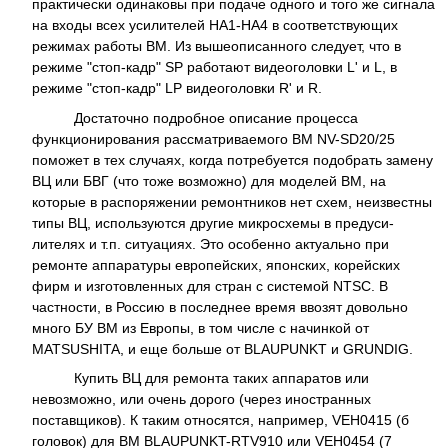
практически одинаковы при подаче одного и того же сигнала
на входы всех усилителей НА1-НА4 в соответствующих
режимах работы ВМ. Из вышеописанного следует, что в
режиме "стоп-кадр" SP работают видеоголовки L' и L, в
режиме "стоп-кадр" LP видеоголовки R' и R.
Достаточно подробное описание процесса
функционирования рассматриваемого ВМ NV-SD20/25
поможет в тех случаях, когда потребуется подобрать замену
ВЦ или БВГ (что тоже возможно) для моделей ВМ, на
которые в распоряжении ремонтников нет схем, неизвестны
типы ВЦ, используются другие микросхемы в предуси-
лителях и т.п. ситуациях. Это особенно актуально при
ремонте аппаратуры европейских, японских, корейских
фирм и изготовленных для стран с системой NTSC. В
частности, в Россию в последнее время ввозят довольно
много БУ ВМ из Европы, в том числе с начинкой от
MATSUSHITA, и еще больше от BLAUPUNKT и GRUNDIG.
Купить ВЦ для ремонта таких аппаратов или
невозможно, или очень дорого (через иностранных
поставщиков). К таким относятся, например, VEH0415 (б
головок) для ВМ BLAUPUNKT-RTV910 или VEH0454 (7