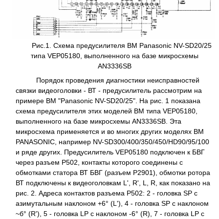
Рис.1. Схема предусилителя ВМ Panasonic NV-SD20/25
типа VEP05180, выполненного на базе микросхемы
AN3336SB
Порядок проведения диагностики неисправностей
связки видеоголовки - ВТ - предусилитель рассмотрим на
примере ВМ "Panasonic NV-SD20/25". На рис. 1 показана
схема предусилителя этих моделей ВМ типа VEP05180,
выполненного на базе микросхемы AN3336SB. Эта
микросхема применяется и во многих других моделях ВМ
PANASONIC, например NV-SD300/400/350/450/HD90/95/100
и ряде других. Предусилитель VEP05180 подключен к БВГ
через разъем Р502, контакты которого соединены с
обмотками статора ВТ БВГ (разъем Р2901), обмотки ротора
ВТ подключены к видеоголовкам L', R', L, R, как показано на
рис. 2. Адреса контактов разъема Р502: 2 - головка SP с
азимутальным наклоном +6° (L'), 4 - головка SP с наклоном
~б° (R'), 5 - головка LP с наклоном -6° (R), 7 - головка LP с