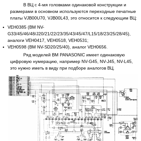
В ВЦ с 4-мя головками одинаковой конструкции и
размерами в основном используются переходные печатные
платы VJB00U70, VJB00L43, это относится к следующим ВЦ:
VEH0385 (ВМ NV-
G33/45/46/48/J20/21/22/23/35/43/45/47/L15/18/23/25/28/45),
аналоги VEH0417, VEH0518, VEH0531;
VEH0598 (ВМ NV-SD20/25/40), аналог VEH0656.
Ряд моделей ВМ PANASONIC имеет одинаковую
цифровую нумерацию, например NV-G45, NV-J45, NV-L45,
это нужно иметь в виду при подборе аналогов ВЦ.