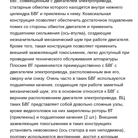
БВГ, совмещенным с двигателем электропривода,
статарные обмотки которого находятся внутри нижнего
цилиндра БВГ и приклеены к нему. Коаксиальная
конструкция позволяет обеспечить достаточное подавление
помех со стороны обмоток двигателя и применить
подшипники скольжения (ось-втулка), создающие
незначительный механический шум при работе двигателя.
Кроме того, такая конструкция позволяет применить
внешний заземляющий токосъемник, легко доступный при
проведении технического обслуживания аппаратуры.
Плоские ВТ применяются преимущественно с БВГ с
двигателем электропривода, расположенным вне его,
сверху или снизу. Очень часто в таких БВГ используются
подшипники качения, создающие при работе заметный
механический шум; это в основном относится к БВГ с
верхним расположением двигателя электропривода. ВЦ
таких БВГ представляет собой довольно сложные узлы,
кроме видеоголовок на них закреплены роторы ВТ
(приклеены) и подшипники качения (2 шт.). Внешние
заземляющие токосъемники в таких конструкциях
установить невозможно (ось статора в них неподвижна),
поэтому используются внутренние, доступ к которым