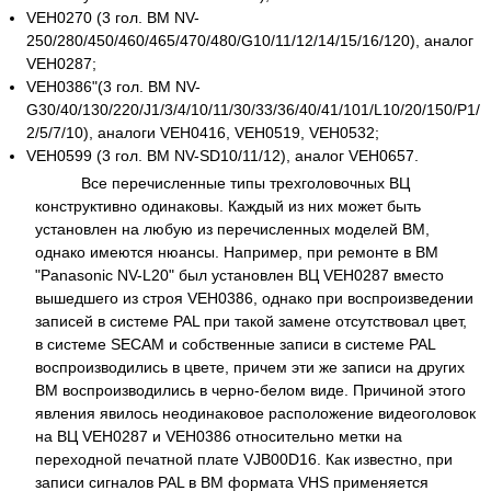
VEH0270 (3 гол. ВМ NV-
250/280/450/460/465/470/480/G10/11/12/14/15/16/120), аналог
VEH0287;
VEH0386"(3 гол. ВМ NV-
G30/40/130/220/J1/3/4/10/11/30/33/36/40/41/101/L10/20/150/P1/
2/5/7/10), аналоги VEH0416, VEH0519, VEH0532;
VEH0599 (3 гол. ВМ NV-SD10/11/12), аналог VEH0657.
Все перечисленные типы трехголовочных ВЦ
конструктивно одинаковы. Каждый из них может быть
установлен на любую из перечисленных моделей ВМ,
однако имеются нюансы. Например, при ремонте в ВМ
"Panasonic NV-L20" был установлен ВЦ VEH0287 вместо
вышедшего из строя VEH0386, однако при воспроизведении
записей в системе PAL при такой замене отсутствовал цвет,
в системе SECAM и собственные записи в системе PAL
воспроизводились в цвете, причем эти же записи на других
ВМ воспроизводились в черно-белом виде. Причиной этого
явления явилось неодинаковое расположение видеоголовок
на ВЦ VEH0287 и VEH0386 относительно метки на
переходной печатной плате VJB00D16. Как известно, при
записи сигналов PAL в ВМ формата VHS применяется