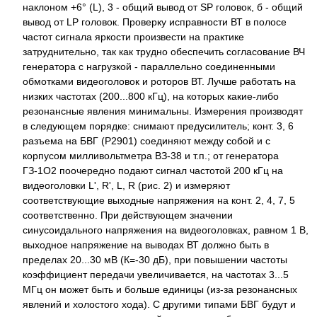
наклоном +6° (L), 3 - общий вывод от SP головок, б - общий
вывод от LP головок. Проверку исправности ВТ в полосе
частот сигнала яркости произвести на практике
затруднительно, так как трудно обеспечить согласование ВЧ
генератора с нагрузкой - параллельно соединенными
обмотками видеоголовок и роторов ВТ. Лучше работать на
низких частотах (200...800 кГц), на которых какие-либо
резонансные явления минимальны. Измерения производят
в следующем порядке: снимают предусилитель; конт. 3, 6
разъема на БВГ (Р2901) соединяют между собой и с
корпусом милливольтметра ВЗ-38 и т.п.; от генератора
ГЗ-1О2 поочередно подают сигнал частотой 200 кГц на
видеоголовки L', R', L, R (рис. 2) и измеряют
соответствующие выходные напряжения на конт. 2, 4, 7, 5
соответственно. При действующем значении
синусоидального напряжения на видеоголовках, равном 1 В,
выходное напряжение на выводах ВТ должно быть в
пределах 20...30 мВ (К=-30 дБ), при повышении частоты
коэффициент передачи увеличивается, на частотах 3...5
МГц он может быть и больше единицы (из-за резонансных
явлений и холостого хода). С другими типами БВГ будут и