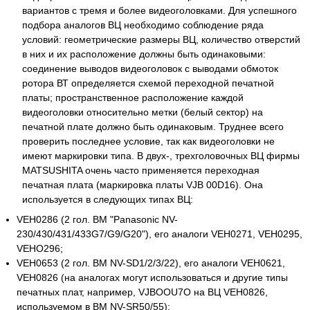
вариантов с тремя и более видеоголовками. Для успешного
подбора аналогов ВЦ необходимо соблюдение ряда
условий: геометрические размеры ВЦ, количество отверстий
в них и их расположение должны быть одинаковыми:
соединение выводов видеоголовок с выводами обмоток
ротора ВТ определяется схемой переходной печатной
платы; пространственное расположение каждой
видеоголовки относительно метки (белый сектор) на
печатной плате должно быть одинаковым. Труднее всего
проверить последнее условие, так как видеоголовки не
имеют маркировки типа. В двух-, трехголовочных ВЦ фирмы
MATSUSHITA очень часто применяется переходная
печатная плата (маркировка платы VJB 00D16). Она
используется в следующих типах ВЦ:
VEH0286 (2 гол. ВМ "Panasonic NV-
230/430/431/433G7/G9/G20"), его аналоги VEH0271, VEH0295,
VEHO296;
VEH0653 (2 гол. ВМ NV-SD1/2/3/22), его аналоги VEH0621,
VEH0826 (на аналогах могут использоваться и другие типы
печатных плат, например, VJBOOU7O на ВЦ VЕН0826,
используемом в ВМ NV-SR50/55);