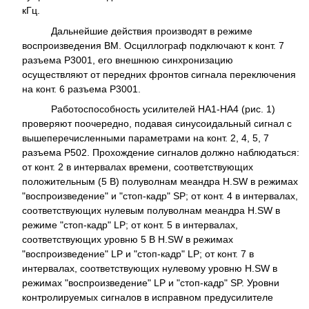
кГц.
Дальнейшие действия производят в режиме
воспроизведения ВМ. Осциллограф подключают к конт. 7
разъема Р3001, его внешнюю синхронизацию
осуществляют от передних фронтов сигнала переключения
на конт. 6 разъема Р3001.
Работоспособность усилителей НА1-НА4 (рис. 1)
проверяют поочередно, подавая синусоидальный сигнал с
вышеперечисленными параметрами на конт. 2, 4, 5, 7
разъема Р502. Прохождение сигналов должно наблюдаться:
от конт. 2 в интервалах времени, соответствующих
положительным (5 В) полуволнам меандра H.SW в режимах
"воспроизведение" и "стоп-кадр" SP; от конт. 4 в интервалах,
соответствующих нулевым полуволнам меандра H.SW в
режиме "стоп-кадр" LP; от конт. 5 в интервалах,
соответствующих уровню 5 В H.SW в режимах
"воспроизведение" LP и "стоп-кадр" LP; от конт. 7 в
интервалах, соответствующих нулевому уровню H.SW в
режимах "воспроизведение" LP и "стоп-кадр" SP. Уровни
контролируемых сигналов в исправном предусилителе