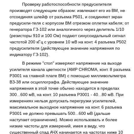
Проверку работоспособности предусилителя
производят следующим образом: извлекают его из ВМ, не
отсоединяя шлейф от разъема Р501, и соединяют экран
предусили-теля с корпусом ВМ отрезком оплетки кабеля; от
генератора ГЗ-102 или аналогичного через делитель 1/10
(резисторы 910 и 100 Ом) подают синусоидальный сигнал
частотой 200 кГц с уровнем 10 мВ на конт. 4 разъема Р502
предусилителя (действующее значение напряжения по
индикатору ГЗ-102).
В режиме "стоп" измеряют напряжение на выходе
усилителя канала цветности (AMP CHROMA, конт. 8 разъема
Р3001 на главной плате ВМ) с помощью милливольтметра
ВЗ-38 или осциллографа. Действующее значение
напряжения в этой точке обычно находится в пределах
300...600 мВ, на конт. 10 разъема Р3001 - 40...80 мВ. При
измерениях нельзя допускать перегрузки усилителей,
максимальное выходное напряжение на конт. 6 разъема
Р3001 не должно превышать 500...600 мВ (дальше
наступает ограничение). Можно использовать и более
низкие частоты для измерений, имея в виду, что
существенный спад АЧХ начинается на частотах ниже 10