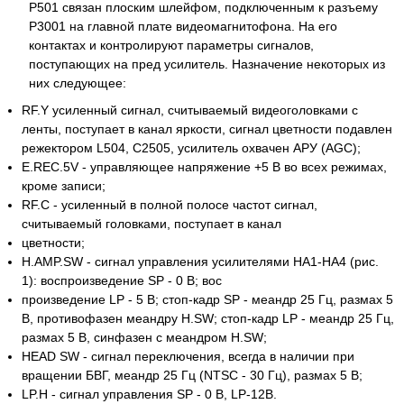
Р501 связан плоским шлейфом, подключенным к разъему
Р3001 на главной плате видеомагнитофона. На его
контактах и контролируют параметры сигналов,
поступающих на пред усилитель. Назначение некоторых из
них следующее:
RF.Y усиленный сигнал, считываемый видеоголовками с
ленты, поступает в канал яркости, сигнал цветности подавлен
режектором L504, С2505, усилитель охвачен АРУ (AGС);
E.REC.5V - управляющее напряжение +5 В во всех режимах,
кроме записи;
RF.C - усиленный в полной полосе частот сигнал,
считываемый головками, поступает в канал
цветности;
H.AMP.SW - сигнал управления усилителями НА1-НА4 (рис.
1): воспроизведение SP - 0 В; вос
произведение LP - 5 В; стоп-кадр SP - меандр 25 Гц, размах 5
В, противофазен меандру H.SW; стоп-кадр LP - меандр 25 Гц,
размах 5 В, синфазен с меандром H.SW;
HEAD SW - сигнал переключения, всегда в наличии при
вращении БВГ, меандр 25 Гц (NTSC - 30 Гц), размах 5 В;
LP.H - сигнал управления SP - 0 В, LP-12B.