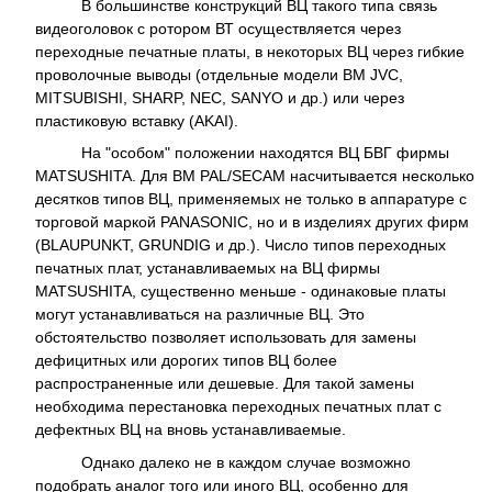
В большинстве конструкций ВЦ такого типа связь
видеоголовок с ротором ВТ осуществляется через
переходные печатные платы, в некоторых ВЦ через гибкие
проволочные выводы (отдельные модели ВМ JVC,
MITSUBISHI, SHARP, NEC, SANYO и др.) или через
пластиковую вставку (AKAI).
На "особом" положении находятся ВЦ БВГ фирмы
MATSUSHITA. Для ВМ PAL/SECAM насчитывается несколько
десятков типов ВЦ, применяемых не только в аппаратуре с
торговой маркой PANASONIC, но и в изделиях других фирм
(BLAUPUNKT, GRUNDIG и др.). Число типов переходных
печатных плат, устанавливаемых на ВЦ фирмы
MATSUSHITA, существенно меньше - одинаковые платы
могут устанавливаться на различные ВЦ. Это
обстоятельство позволяет использовать для замены
дефицитных или дорогих типов ВЦ более
распространенные или дешевые. Для такой замены
необходима перестановка переходных печатных плат с
дефектных ВЦ на вновь устанавливаемые.
Однако далеко не в каждом случае возможно
подобрать аналог того или иного ВЦ, особенно для