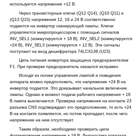
используется напряжение +12 В.
Через транзисторные ключи (Q12 Q14), (Q10 Q11) и
(Q13 Q15) напряжения 12, 18 и 24 В соответственно
подаются на инвертор сканирующей лампы. Ключи
управляются микропроцессором с помощью сигналов
INV_SEL1 (коммутируется + 18 В), INV_SEL2 (коммутируется
+24 В), INV_SEL3 (коммутируется + 12 В). Эти сигналы
поступают на вход дешифратора 74LCX138 (U23).
Цепь питания инвертора защищена предохранителем
F1. При проверке предохранитель оказался исправен.
Исходя из логики управления лампой и поведения
аппарата можно предположить, что напряжение +24 В на
инвертор подается. Это доказывает начальное включение
лампы. Однако в момент подачи рабочего напряжения + 18
В лампа выключается. Проверка напряжения на контакте 23
разъема CN3 подтверждает это предположение, то есть +24
В на контакте появляется, но потом пропадает, после чего
напряжение на нем отсутствует.
Таким образом, необходимо проверить цепи
формирования напряжения + 18 В. Диагностика показала,