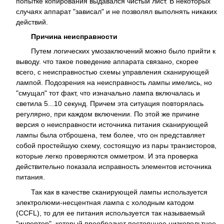
попытке копирования выдавался чистый лист. В некоторых
случаях аппарат "зависал" и не позволял выполнять никаких
действий.
Причина неисправности
Путем логических умозаключений можно было прийти к
выводу. что такое поведение аппарата связано, скорее
всего, с неисправностью схемы управления сканирующей
лампой. Подозрения на неисправность лампы имелись, но
"смущал" тот факт, что изначально лампа включалась и
светила 5...10 секунд. Причем эта ситуация повторялась
регулярно, при каждом включении. По этой же причине
версия о неисправности источника питания сканирующей
лампы была отброшена, тем более, что он представляет
собой простейшую схему, состоящую из пары транзисторов,
которые легко проверяются омметром. И эта проверка
действительно показала исправность элементов источника
питания.
Так как в качестве сканирующей лампы используется
электролюми-несцентная лампа с холодным катодом
(CCFL), то для ее питания используется так называемый
"инвертор", который преобразует постоянное низковольтное