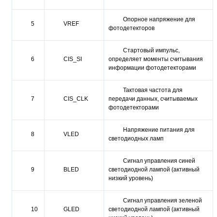
Опорное напряжение для
5
VREF
фотодетекторов
Стартовый импульс,
6
CIS_SI
определяет моменты считывания
информации фотодетекторами
Тактовая частота для
7
CIS_CLK
передачи данных, считываемых
фотодетекторами
Напряжение питания для
8
VLED
светодиодных ламп
Сигнал управления синей
9
BLED
светодиодной лампой (активный
низкий уровень)
Сигнал управления зеленой
10
GLED
светодиодной лампой (активный