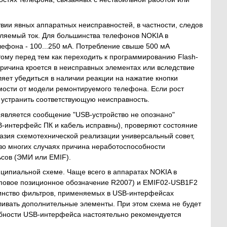
твии явных аппаратных неисправностей, в частности, следов
ебляемый ток. Для большинства телефонов NOKIA в
лефона - 100...250 мА. Потребление свыше 500 мА
тому перед тем как переходить к программированию Flash-
ричина кроется в неисправных элементах или вследствие
яет убедиться в наличии реакции на нажатие кнопки
имости от модели ремонтируемого телефона. Если рост
т устранить соответствующую неисправность.
является сообщение "USB-устройство не опознано"
B-интерфейс ПК и кабель исправны), проверяют состояние
азия схемотехнической реализации универсальный совет,
во многих случаях причина неработоспособности
сов (ЭМИ или EMIF).
ципиальной схеме. Чаще всего в аппаратах NOKIA в
повое позиционное обозначение R2007) и EMIF02-USB1F2
шинство фильтров, применяемых в USB-интерфейсах
вливать дополнительные элементы. При этом схема не будет
обности USB-интерфейса настоятельно рекомендуется