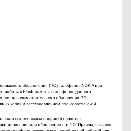
рограммного обеспечения (ПО) телефонов NOKIA при
я работы с Flash-памятью телефонов данного
аченная для самостоятельного обновления ПО
ервных копий и восстановлением пользовательской
е часто выполняемых операций является
восстановление или обновление его ПО. Причем, согласно
остях телефона, связанных с нестабильной работой или