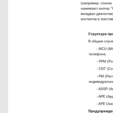
(например, списка 
нажимают кнопку "
вкладках диалогов
контактов в тексто
Структура пр
В общем случа
- MCU (Mi
телефона;
- PPM (Po
- CNT (Co
- PM (Per
индивидуальны
- ADSP (A
- APE (Ap
- APE Use
Предупрежде