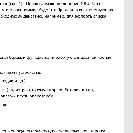
er (см. [1]). После запуска приложения NBU Parcer
том его содержимое будет отображено в соответствующих
обходимому действию, например, для экспорта списка
ющая базовый функционал и работу с аппаратной частью
ой пакет устройства;
лодии и т.д.);
 (радиотракт, аккумуляторная батарея и т.д.),
ивязки к сети оператора);
сора;
 следует осуществлять при полностью заряженном