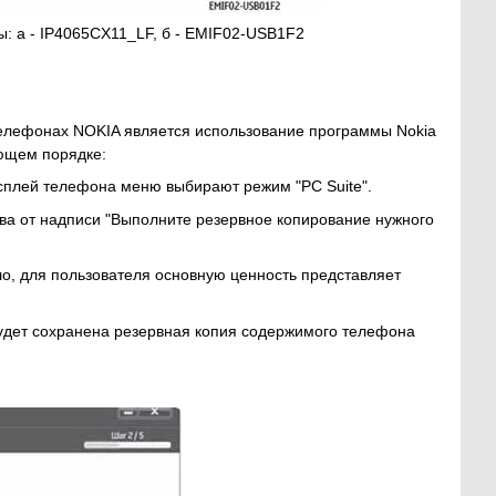
: а - IP4065CX11_LF, б - EMIF02-USB1F2
телефонах NOKIA является использование программы Nokia
ующем порядке:
сплей телефона меню выбирают режим "PC Suite".
ава от надписи "Выполните резервное копирование нужного
ило, для пользователя основную ценность представляет
будет сохранена резервная копия содержимого телефона