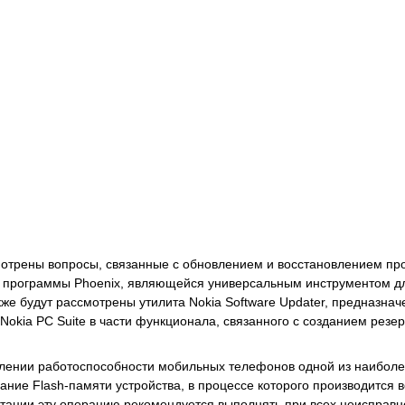
мотрены вопросы, связанные с обновлением и восстановлением п
программы Phoenix, являющейся универсальным инструментом дл
кже будут рассмотрены утилита Nokia Software Updater, предназн
 Nokia PC Suite в части функционала, связанного с созданием рез
лении работоспособности мобильных телефонов одной из наиболе
ние Flash-памяти устройства, в процессе которого производится 
тации эту операцию рекомендуется выполнять при всех неисправн