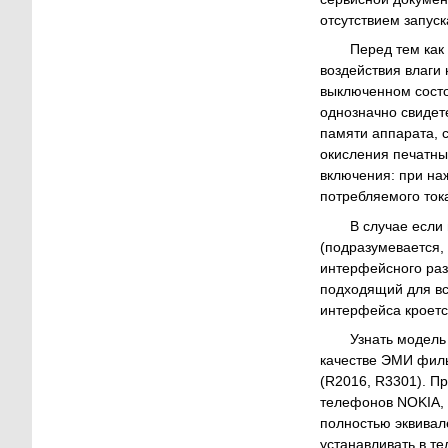
отсутствием запус
Перед тем как
воздействия влаги
выключенном состо
однозначно свидет
памяти аппарата, 
окисления печатны
включения: при на
потребляемого тока
В случае если
(подразумевается,
интерфейсного раз
подходящий для вс
интерфейса кроетс
Узнать модель
качестве ЭМИ фил
(R2016, R3301). П
телефонов NOKIA, 
полностью эквивал
устанавливать в т