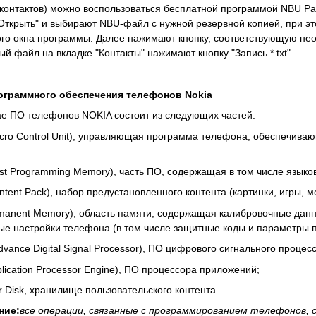
контактов) можно воспользоваться бесплатной программой NBU Parc
Открыть" и выбирают NBU-файл с нужной резервной копией, при э
ого окна программы. Далее нажимают кнопку, соответствующую не
вый файл на вкладке "Контакты" нажимают кнопку "Запись *.txt".
ограммного обеспечения телефонов Nokia
е ПО телефонов NOKIA состоит из следующих частей:
cro Control Unit), управляющая программа телефона, обеспечива
st Programming Memory), часть ПО, содержащая в том числе языков
ntent Pack), набор предустановленного контента (картинки, игры, ме
manent Memory), область памяти, содержащая калибровочные данные
е настройки телефона (в том числе защитные коды и параметры пр
dvance Digital Signal Processor), ПО цифрового сигнального процес
plication Processor Engine), ПО процессора приложений;
r Disk, хранилище пользовательского контента.
ние:
все операции, связанные с программированием телефонов,