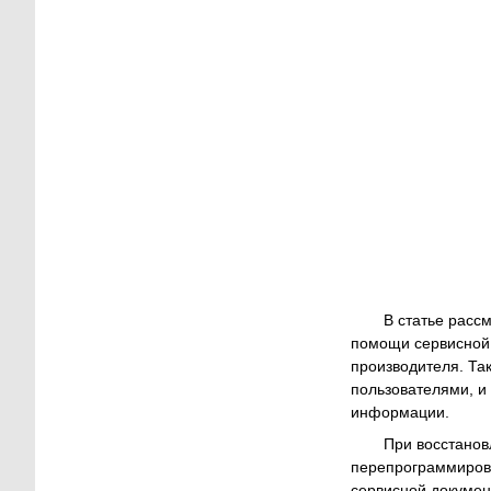
В статье расс
помощи сервисной 
производителя. Та
пользователями, и
информации.
При восстанов
перепрограммирова
сервисной докумен