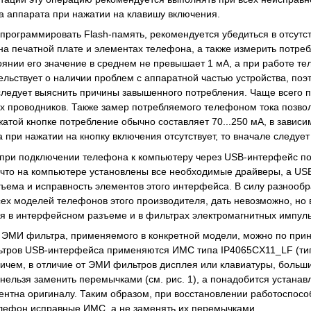
ка аппарата при нажатии на клавишу включения.
 программировать Flash-память, рекомендуется убедиться в отсутс
 на печатной плате и элементах телефона, а также измерить потр
янии его значение в среднем не превышает 1 мА, а при работе те
ельствует о наличии проблем с аппаратной частью устройства, поэ
следует выяснить причины завышенного потребления. Чаще всего п
х проводников. Также замер потребляемого телефоном тока позвол
жатой кнопке потребление обычно составляет 70...250 мА, в завис
 при нажатии на кнопку включения отсутствует, то вначале следуе
 при подключении телефона к компьютеру через USB-интерфейс по
 что на компьютере установлены все необходимые драйверы, а US
ъема и исправность элементов этого интерфейса. В силу разнообр
ех моделей телефонов этого производителя, дать невозможно, но 
я в интерфейсном разъеме и в фильтрах электромагнитных импуль
 ЭМИ фильтра, применяемого в конкретной модели, можно по прин
ьтров USB-интерфейса применяются ИМС типа IP4065CX11_LF (ти
ричем, в отличие от ЭМИ фильтров дисплея или клавиатуры, боль
нельзя заменить перемычками (см. рис. 1), а понадобится устана
ентна оригиналу. Таким образом, при восстановлении работоспос
елефон исправные ИМС, а не заменять их перемычками.