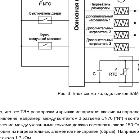
Рис. 3. Блок-схема холодильников S
о, что все ТЭН разморозки и крышки испарителя включены паралле
ивление, например, между контактом 3 разъема CN70 ("N") и конта
вление между указанными точками должно составлять около 150 О
о один из нагревательных элементов неисправен (обрыв). Например
 около 1,7 кОм.