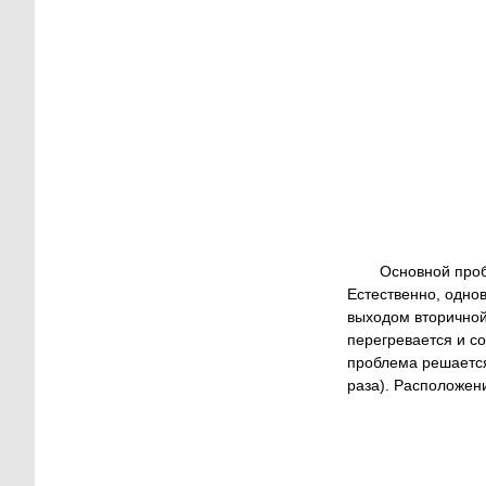
Основной проб
Естественно, одно
выходом вторичной
перегревается и с
проблема решается
раза). Расположени