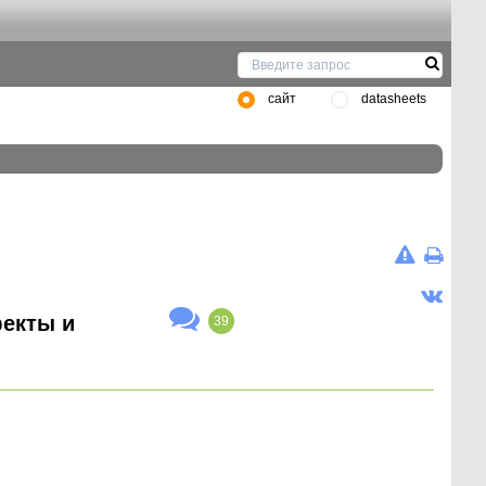
сайт
datasheets
екты и
39