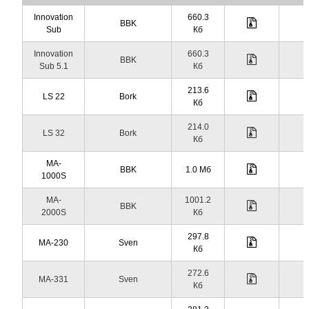
Innovation
660.3
BBK
Sub
Кб
Innovation
660.3
BBK
Sub 5.1
Кб
213.6
LS 22
Bork
Кб
214.0
LS 32
Bork
Кб
MA-
BBK
1.0 Мб
1000S
MA-
1001.2
BBK
2000S
Кб
297.8
MA-230
Sven
Кб
272.6
MA-331
Sven
Кб