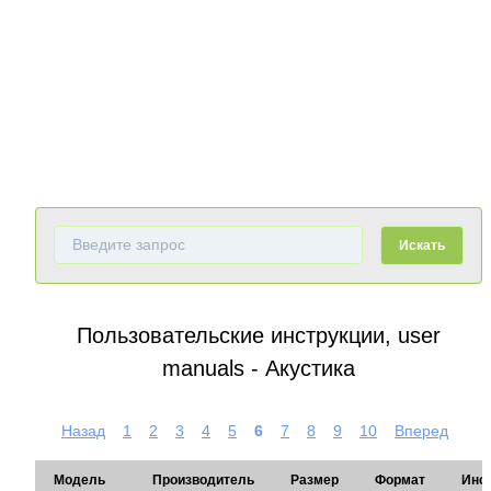
Искать
Пользовательские инструкции, user
manuals - Акустика
Назад
1
2
3
4
5
6
7
8
9
10
Вперед
Модель
Производитель
Размер
Формат
Инс