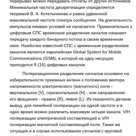
перерывах можно передавать отсчеты от других источников.
Минимальная частота дискретизации определяется
теоремой В. А. Котельникова и равна удвоенной
максимальной частоте спектра сообщения. На длительность
импульсов никаких условий не налагается. Применительно к
цифровым СПС временное разделение каналов означает
передачу каждого бинарного потока в своем временном
окне. Наиболее известной СПС с временным разделением
каналов является европейская Global System for Mobile
Communications (GSM), в которой на одну несущую
приходится 8 (16) цифровых каналов.
Поляризационное разделение сигналов основано на
избирательности приемных антенн к положению вектора
напряженности электрического (магнитного) поля -
вертикальное (V), горизонтальное (H) - или направлению
его вращения - правое (R), левое (L). Из сказанного делаем
вывод, для линейной поляризации на одной частоте и в
одно время можно различить максимум четыре канала: V/H
поляризации электрической составляющей и V/H
поляризации магнитной составляющей поля. Такая же
ситуация и в случае использования сигналов с круговой