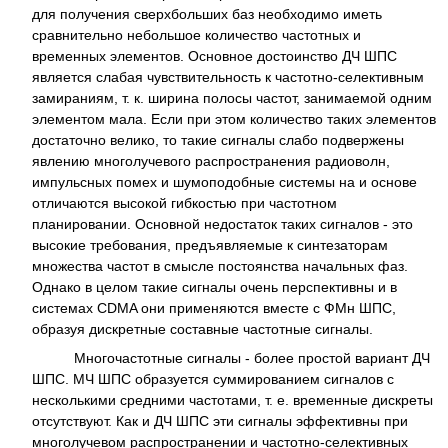
для получения сверхбольших баз необходимо иметь
сравнительно небольшое количество частотных и
временных элементов. Основное достоинство ДЧ ШПС
является слабая чувствительность к частотно-селективным
замираниям, т. к. ширина полосы частот, занимаемой одним
элементом мала. Если при этом количество таких элементов
достаточно велико, то такие сигналы слабо подвержены
явлению многолучевого распространения радиоволн,
импульсных помех и шумоподобные системы на и основе
отличаются высокой гибкостью при частотном
планировании. Основной недостаток таких сигналов - это
высокие требования, предъявляемые к синтезаторам
множества частот в смысле постоянства начальных фаз.
Однако в целом такие сигналы очень перспективны и в
системах CDMA они применяются вместе с ФМн ШПС,
образуя дискретные составные частотные сигналы.
Многочастотные сигналы - более простой вариант ДЧ
ШПС. МЧ ШПС образуется суммированием сигналов с
несколькими средними частотами, т. е. временные дискреты
отсутствуют. Как и ДЧ ШПС эти сигналы эффективны при
многолучевом распространении и частотно-селективных