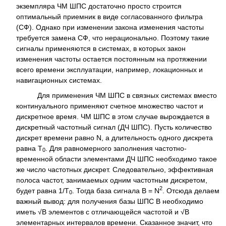
экземпляра ЧМ ШПС достаточно просто строится
оптимальный приемник в виде согласованного фильтра
(СФ). Однако при изменении закона изменения частоты
требуется замена СФ, что нерационально. Поэтому такие
сигналы применяются в системах, в которых закон
изменения частоты остается постоянным на протяжении
всего времени эксплуатации, например, локационных и
навигационных системах.
Для применения ЧМ ШПС в связных системах вместо
континуального применяют счетное множество частот и
дискретное время. ЧМ ШПС в этом случае вырождается в
дискретный частотный сигнал (ДЧ ШПС). Пусть количество
дискрет времени равно N, а длительность одного дискрета
равна T
. Для равномерного заполнения частотно-
0
временной области элементами ДЧ ШПС необходимо такое
же число частотных дискрет. Следовательно, эффективная
полоса частот, занимаемых одним частотным дискретом,
2
будет равна 1/T
. Тогда база сигнала B = N
. Отсюда делаем
0
важный вывод: для получения базы ШПС B необходимо
иметь √B элементов с отличающейся частотой и √B
элементарных интервалов времени. Сказанное значит, что