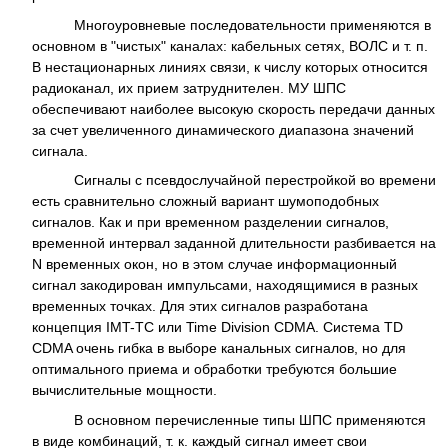
Многоуровневые последовательности применяются в
основном в "чистых" каналах: кабельных сетях, ВОЛС и т. п.
В нестационарных линиях связи, к числу которых относится
радиоканал, их прием затруднителен. МУ ШПС
обеспечивают наиболее высокую скорость передачи данных
за счет увеличенного динамического диапазона значений
сигнала.
Сигналы с псевдослучайной перестройкой во времени
есть сравнительно сложный вариант шумоподобных
сигналов. Как и при временном разделении сигналов,
временной интервал заданной длительности разбивается на
N временных окон, но в этом случае информационный
сигнал закодирован импульсами, находящимися в разных
временных точках. Для этих сигналов разработана
концепция IMT-TC или Time Division CDMA. Система TD
CDMA очень гибка в выборе канальных сигналов, но для
оптимального приема и обработки требуются большие
вычислительные мощности.
В основном перечисленные типы ШПС применяются
в виде комбинаций, т. к. каждый сигнал имеет свои