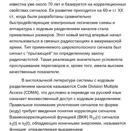
известна уже около 70 лет и базируется на корреляционных
свойствах сигналов. Ее развитие приходится на 60-е г.г. XX
ст., когда были разработаны сравнительно
быстродействующие электронные логические схемы и
аппаратура с кодовым разделением каналов стала
приемлемых размеров. Этот новый метод впервые начал
использоваться в связных радиостанциях в американской
армии. Тип применяемого широкополосного сигнала был
сигнал с "прыгающей" по определенному закону
радиочастотой. Такая реализация значительно усложняла
прослушивание переговоров и, кроме того, имела высокие
качественные показатели.
В англоязычной литературе системы с кодовым
разделением каналов называются Code Division Multiple
Access (CDMA), что дословно в переводе на русский язык
означает множественный доступ с кодовым разделением.
Правильное понимание уплотнения сигналов по форме
(коду) требует введения понятия корреляции сигналов.
Взаимокорреляционной функцией (ВКФ) R
(τ) сигналов
12
s
(t) и s
(t), обладающих конечными энергиями, называется
1
2
функция, определяемая выражением