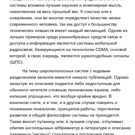
системы вложена лучшая научная и инженерная мысль,
накопленная за весь прошлый век. К счастью или к
сожалению, они во многом определяют качество жизни
современного человека, так как доступ к большинству
технических новшеств имеет каждый желающий. Одним из
лучших примеров среди разнообразных средств связи и
доступа к информации являются системы мобильной
радиосвязи, базирующиеся на технологии CDMA, основой
которой, в свою очередь, являются шумоподобные сигналы
(ШПС).
На тему широкополосных систем с кодовым
разделением каналов имеется немало публикаций. Однако
зачастую их описание подается либо недоступным для
обычного читателя сложным техническим языком, либо
излишне упрощенно, что вообще крайне вредно. В
конечном счете, и в том, и в другом случае говорить о
понимании генеалогии, принципов работы, перспектив
развития и общей философии системы не приходится.
Также вносит путаницу или, в лучшем случае, отпугивает
обилие англоязычных аббревиатур в литературе и описание
различных "частных" стандартов и протоколов связи.