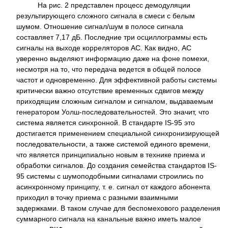
На рис. 2 представлен процесс демодуляции
результирующего сложного сигнала в смеси с белым
шумом. Отношение сигнал/шум в полосе сигнала
составляет 7,17 дБ. Последние три осциллограммы есть
сигналы на выходе корреляторов АС. Как видно, АС
уверенно выделяют информацию даже на фоне помехи,
несмотря на то, что передача ведется в общей полосе
частот и одновременно. Для эффективной работы системы
критически важно отсутствие временных сдвигов между
приходящим сложным сигналом и сигналом, выдаваемым
генератором Уолш-последовательностей. Это значит, что
система является синхронной. В стандарте IS-95 это
достигается применением специальной синхронизирующей
последовательности, а также системой единого времени,
что является принципиально новым в технике приема и
обработки сигналов. До создания семейства стандартов IS-
95 системы с шумоподобными сигналами строились по
асинхронному принципу, т. е. сигнал от каждого абонента
приходил в точку приема с разными взаимными
задержками. В таком случае для беспомехового разделения
суммарного сигнала на канальные важно иметь малое