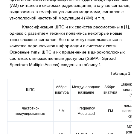
(АМ) сигналов в системах радиовещания, в случае сигналов,
выдаваемых в телефонную линию модемами, сигналов с
узкополосной частотной модуляцией (ЧМ) и т. п.
Классификация ШПС и их свойства рассмотрены в [1],
однако с развитием техники появились некоторые новые
типы сложных сигналов. Все они могут использоваться в
качестве переносчиков информации в системах связи.
Основные типы ШПС и их применение в широкополосных
системах с множественным доступом (SSMA - Spread
Spectrum Multiple Access) сведены в таблицу 1.
Таблица 1
Широко
Аббре-
Международное
Аббре-
ШПС
систе
виатура
название
виатура
(S
локац
частотно-
Frequency
ЧМ
FM
навиг
модулированные
Modulated
си
MC
(cdm