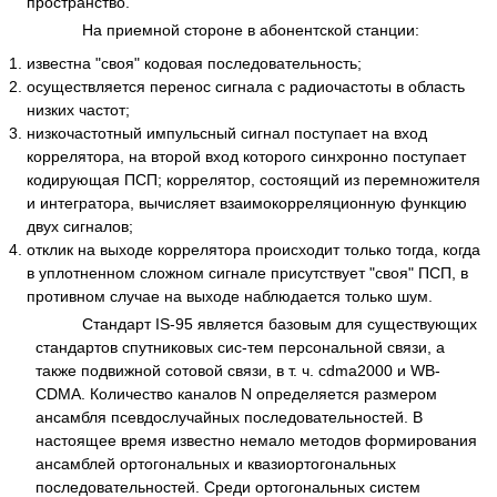
пространство.
На приемной стороне в абонентской станции:
известна "своя" кодовая последовательность;
осуществляется перенос сигнала с радиочастоты в область
низких частот;
низкочастотный импульсный сигнал поступает на вход
коррелятора, на второй вход которого синхронно поступает
кодирующая ПСП; коррелятор, состоящий из перемножителя
и интегратора, вычисляет взаимокорреляционную функцию
двух сигналов;
отклик на выходе коррелятора происходит только тогда, когда
в уплотненном сложном сигнале присутствует "своя" ПСП, в
противном случае на выходе наблюдается только шум.
Стандарт IS-95 является базовым для существующих
стандартов спутниковых сис-тем персональной связи, а
также подвижной сотовой связи, в т. ч. cdma2000 и WB-
CDMA. Количество каналов N определяется размером
ансамбля псевдослучайных последовательностей. В
настоящее время известно немало методов формирования
ансамблей ортогональных и квазиортогональных
последовательностей. Среди ортогональных систем