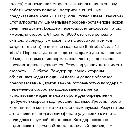
голоса) с переменной скоростью кодирования, в основу
работы которого положен алгоритм с линейным
предсказанием кода - CELP (Code Excited Linear Predictive).
Этот алгоритм лучше учитывает особенности человеческой
речи, чем другие. Вокодер перекодирует цифровой поток,
имеющий скорость 64 кбит/с (8000 отсчетов речевого
сигнала в секунду, умноженные на восьмибитный код
каждого отсчета), в поток со скоростью 8,55 кбит/с или 13
кбит/с. Передача данных ведется кадрами длительностью
20 мс, в которых неинформативная часть, содержащая
паузы интервалы удаляется. Результирующий поток имеет
скорость 1…8 кбит/с. Вокодер приемной стороны
объединяет кадры в единый поток и делает обратное
преобразование. Другой важной особенностью вокодера с
переменной скоростью кодирования является
использование адаптивного порога для определения
требуемой скорости кодирования данных. Уровень порога
изменяется в соответствии с фоновым шумом. Результатом
этого является подавление фона и улучшение качества
речи даже в шумной обстановке. Вокодер позволяет
подмешивать в речевой канал вторичный трафик, т. е.