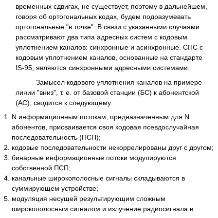
временных сдвигах, не существует, поэтому в дальнейшем,
говоря об ортогональных кодах, будем подразумевать
ортогональные "в точке". В связи с указанными случаями
рассматривают два типа адресных систем с кодовым
уплотнением каналов: синхронные и асинхронные. СПС с
кодовым уплотнением каналов, основанные на стандарте
IS-95, являются синхронными адресными системами.
Замысел кодового уплотнения каналов на примере
линии "вниз", т. е. от базовой станции (БС) к абонентской
(АС), сводится к следующему:
N информационным потокам, предназначенным для N
абонентов, присваивается своя кодовая псевдослучайная
последовательность (ПСП);
кодовые последовательности некоррелированы друг с другом;
бинарные информационные потоки модулируются
собственной ПСП;
канальные широкополосные сигналы складываются в
суммирующем устройстве;
модуляция несущей результирующим сложным
широкополосным сигналом и излучение радиосигнала в