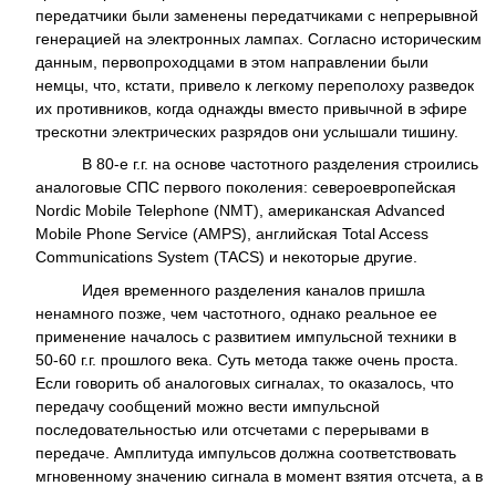
передатчики были заменены передатчиками с непрерывной
генерацией на электронных лампах. Согласно историческим
данным, первопроходцами в этом направлении были
немцы, что, кстати, привело к легкому переполоху разведок
их противников, когда однажды вместо привычной в эфире
трескотни электрических разрядов они услышали тишину.
В 80-е г.г. на основе частотного разделения строились
аналоговые СПС первого поколения: североевропейская
Nordic Mobile Telephone (NMT), американская Advanced
Mobile Phone Service (AMPS), английская Total Access
Communications System (TACS) и некоторые другие.
Идея временного разделения каналов пришла
ненамного позже, чем частотного, однако реальное ее
применение началось с развитием импульсной техники в
50-60 г.г. прошлого века. Суть метода также очень проста.
Если говорить об аналоговых сигналах, то оказалось, что
передачу сообщений можно вести импульсной
последовательностью или отсчетами с перерывами в
передаче. Амплитуда импульсов должна соответствовать
мгновенному значению сигнала в момент взятия отсчета, а в