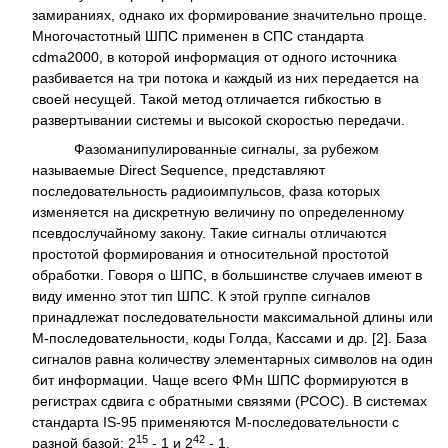
замираниях, однако их формирование значительно проще.
Многочастотный ШПС применен в СПС стандарта
cdma2000, в которой информация от одного источника
разбивается на три потока и каждый из них передается на
своей несущей. Такой метод отличается гибкостью в
развертывании системы и высокой скоростью передачи.
Фазоманипулированные сигналы, за рубежом
называемые Direct Sequence, представляют
последовательность радиоимпульсов, фаза которых
изменяется на дискретную величину по определенному
псевдослучайному закону. Такие сигналы отличаются
простотой формирования и относительной простотой
обработки. Говоря о ШПС, в большинстве случаев имеют в
виду именно этот тип ШПС. К этой группе сигналов
принадлежат последовательности максимальной длины или
M-последовательности, коды Голда, Кассами и др. [2]. База
сигналов равна количеству элементарных символов на один
бит информации. Чаще всего ФМн ШПС формируются в
регистрах сдвига с обратными связями (РСОС). В системах
стандарта IS-95 применяются M-последовательности с
15
42
разной базой: 2
- 1 и 2
- 1.