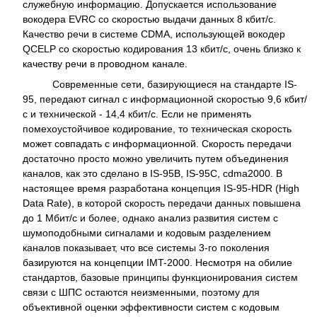
служебную информацию. Допускается использование
вокодера EVRC со скоростью выдачи данных 8 кбит/с.
Качество речи в системе CDMA, использующей вокодер
QCELP со скоростью кодирования 13 кбит/с, очень близко к
качеству речи в проводном канале.
Современные сети, базирующиеся на стандарте IS-
95, передают сигнал с информационной скоростью 9,6 кбит/
с и технической - 14,4 кбит/с. Если не применять
помехоустойчивое кодирование, то техническая скорость
может совпадать с информационной. Скорость передачи
достаточно просто можно увеличить путем объединения
каналов, как это сделано в IS-95B, IS-95С, cdma2000. В
настоящее время разработана концепция IS-95-HDR (High
Data Rate), в которой скорость передачи данных повышена
до 1 Мбит/с и более, однако анализ развития систем с
шумоподобными сигналами и кодовым разделением
каналов показывает, что все системы 3-го поколения
базируются на концепции IMT-2000. Несмотря на обилие
стандартов, базовые принципы функционирования систем
связи с ШПС остаются неизменными, поэтому для
объективной оценки эффективности систем с кодовым