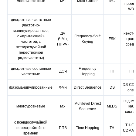
многочастотные
МЧ
Multi-Carrier
MC
проект
WB-
дискретные частотные
(частотно-
манипулированные,
ДЧ
некото
с «прыгающей»
Frequency-Shift
(ЧМн,
FSK
транк
частотой, с
Keying
ППРЧ)
средс
псевдослучайной
перестройкой
радиочастоты)
дискретные составные
Frequency
ДСЧ
FH
FH
частотные
Hopping
DS-CD
фазоманипулированные
ФМн
Direct Sequence
DS
one-?
ведомс
Multilevel Direct
многоуровневые
МУ
MLDS
каб
Sequence
систе
с псевдослучайной
TH-CD
перестройкой во
ППВ
Time Hopping
TH
CDMA,
времени