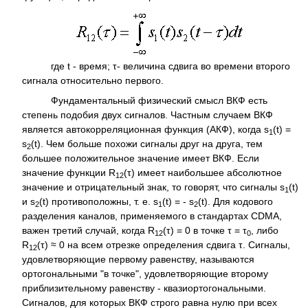
где t - время; τ- величина сдвига во времени второго
сигнала относительно первого.
Фундаментальный физический смысл ВКФ есть
степень подобия двух сигналов. Частным случаем ВКФ
является автокорреляционная функция (АКФ), когда s
(t) =
1
s
(t). Чем больше похожи сигналы друг на друга, тем
2
большее положительное значение имеет ВКФ. Если
значение функции R
(τ) имеет наибольшее абсолютное
12
значение и отрицательный знак, то говорят, что сигналы s
(t)
1
и s
(t) противоположны, т. е. s
(t) = - s
(t). Для кодового
2
1
2
разделения каналов, применяемого в стандартах CDMA,
важен третий случай, когда R
(τ) = 0 в точке τ = τ
, либо
12
0
R
(τ) ≈ 0 на всем отрезке определения сдвига τ. Сигналы,
12
удовлетворяющие первому равенству, называются
ортогональными "в точке", удовлетворяющие второму
приблизительному равенству - квазиортогональными.
Сигналов, для которых ВКФ строго равна нулю при всех