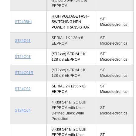
I2C BUS 64K (8K x 8)
EEPROM
HIGH VOLTAGE FAST-
ST
ST2408HI
SWITCHING NPN
Microelectronics
POWER TRANSISTOR
SERIAL 1K 128 x 8
ST
ST24C01
EEPROM
Microelectronics
(ST2xxx) SERIAL 1K
ST
ST24C01
128 x 8 EEPROM
Microelectronics
(ST2xxx) SERIAL 1K
ST
ST24C01R
128 x 8 EEPROM
Microelectronics
SERIAL 2K (256 x 8)
ST
ST24C02
EEPROM
Microelectronics
4 Kbit Serial I2C Bus
EEPROM with User-
ST
ST24C04
Defined Block Write
Microelectronics
Protection
8 Kbit Serial I2C Bus
EEPROM with User-
ST