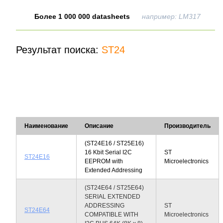
Более 1 000 000 datasheets
например: LM317
Результат поиска:
ST24
Наименование
Описание
Производитель
(ST24E16 / ST25E16)
16 Kbit Serial I2C
ST
ST24E16
EEPROM with
Microelectronics
Extended Addressing
(ST24E64 / ST25E64)
SERIAL EXTENDED
ADDRESSING
ST
ST24E64
COMPATIBLE WITH
Microelectronics