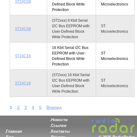
ST24C08
Defined Block Write
Microelectronics
Protection
(ST2xxx) 8 Kbit Serial
I2C Bus EEPROM with
ST
ST24C08
User-Defined Block
Microelectronics
Write Protection
16 Kbit Serial I2C Bus
EEPROM with User-
ST
ST24C16
Defined Block Write
Microelectronics
Protection
(ST2xxx) 16 Kbit Serial
I2C Bus EEPROM with
ST
ST24C16
User-Defined Block
Microelectronics
Write Protection
1
2
3
4
5
Вперед
Новости
Ссылки
Главная
Контакты