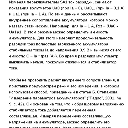
Изменяя переключателем SA1 ток разрядки, снимают
показания вольтметра Uа0 (при Iа = 0), Uа0,1 (при Iа = 0,1 А)
и Ua1 (при Iа = 1 А). По этим данным рассчитывают
внутреннее сопротивление аккумулятора, которое можно
назвать статическим. Например, для Iа = 1 А, Rct = (Uа0 -
Uа1)/1. В этом режиме можно определить и ёмкость
аккумулятора. Для этого измеряют продолжительность
разрядки tраз полностью заряженного аккумулятора
стабильным током Iа до напряжения 0,9 В и вычисляют его
ёмкость: С = Iа * tраз (Ач). Во время разрядки мультиметр
выключать нельзя, поскольку отключится и стабилизатор
тока.
Чтобы не проводить расчёт внутреннего сопротивления, в
приставке предусмотрен режим его измерения, в котором
использован способ, приведённый в статье Б. Степанова
"Измерение параметров аккумуляторов" ("Радио", 2001, №
9, с. 42). Он основан на том, что к образцовому напряжению
стабилизатора тока добавляется переменная
составляющая. Измеряя переменную составляющую
напряжения на аккумуляторе, можно определить его