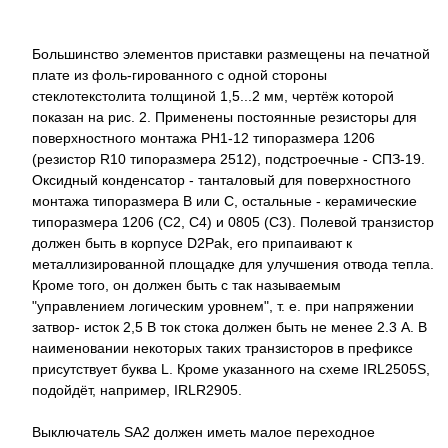
Большинство элементов приставки размещены на печатной
плате из фоль-гированного с одной стороны
стеклотекстолита толщиной 1,5...2 мм, чертёж которой
показан на рис. 2. Применены постоянные резисторы для
поверхностного монтажа РН1-12 типоразмера 1206
(резистор R10 типоразмера 2512), подстроечные - СПЗ-19.
Оксидный конденсатор - танталовый для поверхностного
монтажа типоразмера В или С, остальные - керамические
типоразмера 1206 (С2, С4) и 0805 (С3). Полевой транзистор
должен быть в корпусе D2Pak, его припаивают к
металлизированной площадке для улучшения отвода тепла.
Кроме того, он должен быть с так называемым
"управлением логическим уровнем", т. е. при напряжении
затвор- исток 2,5 В ток стока должен быть не менее 2.3 А. В
наименовании некоторых таких транзисторов в префиксе
присутствует буква L. Кроме указанного на схеме IRL2505S,
подойдёт, например, IRLR2905.
Выключатель SA2 должен иметь малое переходное