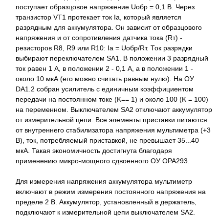
поступает образцовое напряжение Uобр = 0,1 В. Через
транзистор VT1 протекает ток Iа, который является
разрядным для аккумулятора. Он зависит от образцового
напряжения и от сопротивления датчика тока (Rт) -
резисторов R8, R9 или R10: Iа = Uобр/Rт. Ток разрядки
выбирают переключателем SA1. В положении 3 разрядный
ток равен 1 А, в положении 2 - 0,1 А, а в положении 1 -
около 10 мкА (его можно считать равным нулю). На ОУ
DA1.2 собран усилитель с единичным коэффициентом
передачи на постоянном токе (K== 1) и около 100 (K = 100)
на переменном. Выключателем SA2 отключают аккумулятор
от измерительной цепи. Все элементы приставки питаются
от внутреннего стабилизатора напряжения мультиметра (+3
В), ток, потребляемый приставкой, не превышает 35...40
мкА. Такая экономичность достигнута благодаря
применению микро-мощного сдвоенного ОУ OPA293.
Для измерения напряжения аккумулятора мультиметр
включают в режим измерения постоянного напряжения на
пределе 2 В. Аккумулятор, установленный в держатель,
подключают к измерительной цепи выключателем SA2.