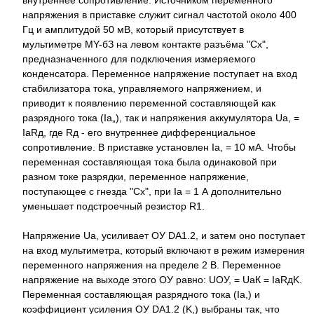
внутреннее сопротивление. Источником переменного
напряжения в приставке служит сигнал частотой около 400
Гц и амплитудой 50 мВ, который присутствует в
мультиметре MY-бЗ на левом контакте разъёма "Сх",
предназначенного для подключения измеряемого
конденсатора. Переменное напряжение поступает на вход
стабилизатора тока, управляемого напряжением, и
приводит к появлению переменной составляющей как
разрядного тока (Iа„), так и напряжения аккумулятора Uа, =
IаRд, где Rд - его внутреннее дифференциальное
сопротивление. В приставке установлен Iа, = 10 мА. Чтобы
переменная составляющая тока была одинаковой при
разном токе разрядки, переменное напряжение,
поступающее с гнезда "Сх", при Iа = 1 А дополнительно
уменьшает подстроечный резистор R1.
Напряжение Uа, усиливает ОУ DA1.2, и затем оно поступает
на вход мультиметра, который включают в режим измерения
переменного напряжения на пределе 2 В. Переменное
напряжение на выходе этого ОУ равно: UОУ, = UаК = IaRдK.
Переменная составляющая разрядного тока (Iа,) и
коэффициент усиления ОУ DA1.2 (K,) выбраны так, что