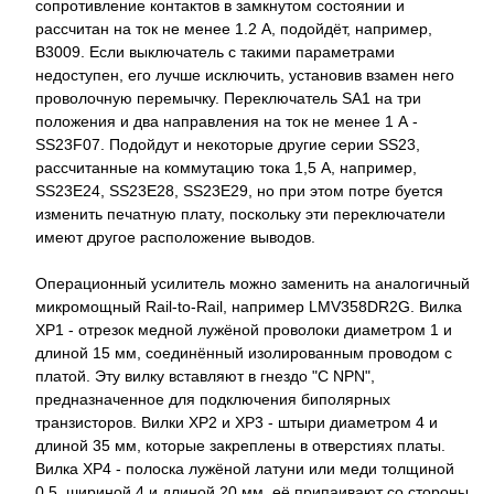
сопротивление контактов в замкнутом состоянии и
рассчитан на ток не менее 1.2 А, подойдёт, например,
B3009. Если выключатель с такими параметрами
недоступен, его лучше исключить, установив взамен него
проволочную перемычку. Переключатель SA1 на три
положения и два направления на ток не менее 1 А -
SS23F07. Подойдут и некоторые другие серии SS23,
рассчитанные на коммутацию тока 1,5 А, например,
SS23E24, SS23E28, SS23E29, но при этом потре буется
изменить печатную плату, поскольку эти переключатели
имеют другое расположение выводов.
Операционный усилитель можно заменить на аналогичный
микромощный Rail-to-Rail, например LMV358DR2G. Вилка
XP1 - отрезок медной лужёной проволоки диаметром 1 и
длиной 15 мм, соединённый изолированным проводом с
платой. Эту вилку вставляют в гнездо "С NPN",
предназначенное для подключения биполярных
транзисторов. Вилки XP2 и XP3 - штыри диаметром 4 и
длиной 35 мм, которые закреплены в отверстиях платы.
Вилка XP4 - полоска лужёной латуни или меди толщиной
0,5, шириной 4 и длиной 20 мм, её припаивают со стороны