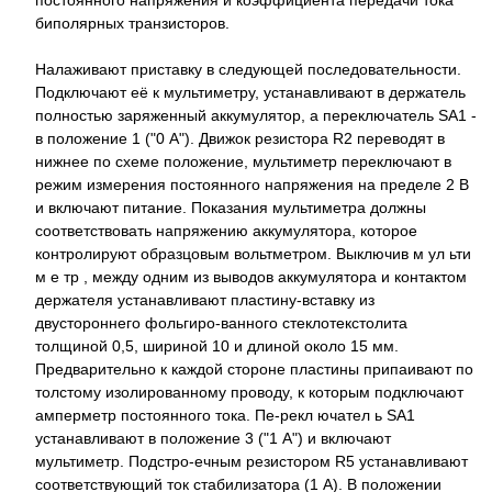
биполярных транзисторов.
Налаживают приставку в следующей последовательности.
Подключают её к мультиметру, устанавливают в держатель
полностью заряженный аккумулятор, а переключатель SA1 -
в положение 1 ("0 А"). Движок резистора R2 переводят в
нижнее по схеме положение, мультиметр переключают в
режим измерения постоянного напряжения на пределе 2 В
и включают питание. Показания мультиметра должны
соответствовать напряжению аккумулятора, которое
контролируют образцовым вольтметром. Выключив м ул ьти
м е тр , между одним из выводов аккумулятора и контактом
держателя устанавливают пластину-вставку из
двустороннего фольгиро-ванного стеклотекстолита
толщиной 0,5, шириной 10 и длиной около 15 мм.
Предварительно к каждой стороне пластины припаивают по
толстому изолированному проводу, к которым подключают
амперметр постоянного тока. Пе-рекл ючател ь SA1
устанавливают в положение 3 ("1 А") и включают
мультиметр. Подстро-ечным резистором R5 устанавливают
соответствующий ток стабилизатора (1 А). В положении