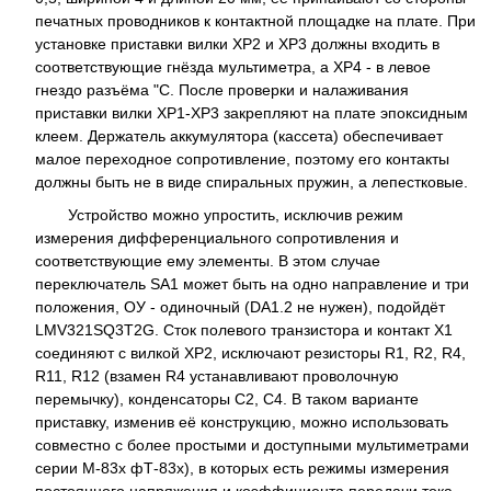
печатных проводников к контактной площадке на плате. При
установке приставки вилки XP2 и XP3 должны входить в
соответствующие гнёзда мультиметра, а XP4 - в левое
гнездо разъёма "С. После проверки и налаживания
приставки вилки XP1-XP3 закрепляют на плате эпоксидным
клеем. Держатель аккумулятора (кассета) обеспечивает
малое переходное сопротивление, поэтому его контакты
должны быть не в виде спиральных пружин, а лепестковые.
Устройство можно упростить, исключив режим
измерения дифференциального сопротивления и
соответствующие ему элементы. В этом случае
переключатель SA1 может быть на одно направление и три
положения, ОУ - одиночный (DA1.2 не нужен), подойдёт
LMV321SQ3T2G. Сток полевого транзистора и контакт Х1
соединяют с вилкой ХР2, исключают резисторы R1, R2, R4,
R11, R12 (взамен R4 устанавливают проволочную
перемычку), конденсаторы С2, С4. В таком варианте
приставку, изменив её конструкцию, можно использовать
совместно с более простыми и доступными мультиметрами
серии М-83х фТ-83х), в которых есть режимы измерения
постоянного напряжения и коэффициента передачи тока