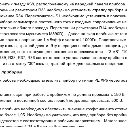
чить к гнезду XS8, расположенному на передней панели прибора.
оечным резистором R33 необходимо установить стрелку прибора н
лючение R34. Переключатель S1 необходимо установить в положени
иборе вольтметром постоянного тока с входным сопротивление н
сительно общего провода. Переменным резистором R14 необходимо
использовался мультиметр M890D) . Далее на вход пробника от ге
о подать напряжение 1 мВэфф с частотой 1000Гц. Подстроечным 
ку шкалы, кратной десяти. Эту операцию необходимо повторить д
яжение, соответствующее положению переключателя - "3 мВ", "10 м
R39, R38, R37, R36 соответственно устанавливая стрелку прибора 
, и на отметку "30" шкалы, кратной трем для остальных пределов.
с прибором
 работы необходимо заземлить прибор по линии PE XP6 через роз
ставляющая при работе с пробником не должна превышать 150 В, 
яжения и постоянной составляющей не должна превышать 500 В.
з пробника необходимо обеспечить значение коэффициента стояч
не более 1,05. Необходимо учитывать, что вход прибора без пробн
денсатор с соответствующим рабочим напряжением. Мгновенное 
ть значения 1,25 мВ при любых измерениях.