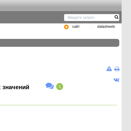
сайт
datasheets
 значений
1