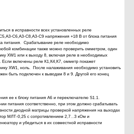
иться в исправности всех установленных реле
5,А3-С6,А3-С8,А3-С9 напряжения +18 В от блока питания
ока питания. Срабатывание реле необходимо
 любой комбинации также можно проверить омметром, один
нику XW1 или к выходу 8, включая реле в необходимых
. Если включены реле К1,К4,К7, омметр покажет
однику XW1, ноль. После налаживания необходимо установить
жен быть подключен к выводам 8 и 9. Другой его конец
ия ее к блоку питания А6 и переключателю S1.1.
ии питания соответственно, при этом должно срабатывать
авности диодной матрицы проверкой напряжения на выходах
тор МЛТ-0,25 с сопротивлением 2,7...3 кОм и
нюатору и убедиться в их совместной исправности