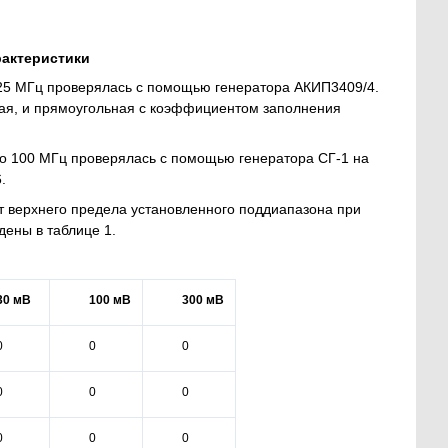
рактеристики
25 МГц проверялась с помощью генератора АКИП3409/4.
ная, и прямоугольная с коэффициентом заполнения
о 100 МГц проверялась с помощью генератора СГ-1 на
.
т верхнего предела установленного поддиапазона при
дены в таблице 1.
30 мВ
100 мВ
300 мВ
0
0
0
0
0
0
0
0
0