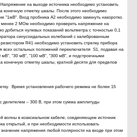
 Напряжение на выходе источника необходимо установить
а конечную отметку шкалы. После этого необходимо
е "1мВ". Вход пробника А2 необходимо замкнуть накоротко.
е менее 2 МОм необходимо проверить напряжение на
 добиться нулевых показаний вольтметра с точностью 0,1
нератора синусоидальных колебаний с калиброванным
резистором R41 необходимо установить стрелку прибора
ля всех остальных положений переключателя S1, подавая на
В", "30 мВ", "100 мВ", "300 мВ", и подстроечными
на конечную отметку шкалы, кратной десяти для пределов
етку. Время установления рабочего режима не более 15
с делителем – 300 В, при этом сумма амплитуды
ей волны в коаксиальном кабеле, соединяющем источник
ика открытый, и при необходимости использовать
значение напряжения любой полярности на входе при этом