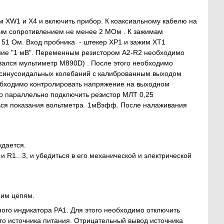
 XW1 и X4 и включить прибор. К коаксиальному кабелю на
ным сопротивлением не менее 2 МОм . К зажимам
51 Ом. Вход пробника - штекер XP1 и зажим XT1
ние "1 мВ". Переменным резистором A2-R2 необходимо
овался мультиметр M890D) . После этого необходимо
а синусоидальных колебаний с калиброванным выходом
обходимо контролировать напряжение на выходном
о параллельно подключить резистор МЛТ 0,25
ься показания вольтметра 1мВэфф. После налаживания
ждается.
 R1...3, и убедиться в его механической и электрической
ним цепям.
ого индикатора РА1. Для этого необходимо отключить
го источника питания. Отрицательный вывод источника