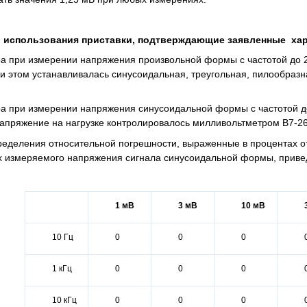
ы использования приставки, подтверждающие заявленные ха
а при измерении напряжения произвольной формы с частотой до 
и этом устанавливалась синусоидальная, треугольная, пилообраз
а при измерении напряжения синусоидальной формы с частотой д
Напряжение на нагрузке контролировалось милливольтметром В7-26
ределения относительной погрешности, выраженные в процентах о
х измеряемого напряжения сигнала синусоидальной формы, приве
1 мВ
3 мВ
10 мВ
10 Гц
0
0
0
1 кГц
0
0
0
10 кГц
0
0
0