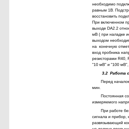
необходимо подклю
равным 1В. Подстр
восстановить подк
При включенном пр
выходе DA2.2 отно
мВ ( при наладке 
выходом необходим
на конечную отмет
вход пробника напр
резисторами R40, 
"10 мВ" и "100 мВ"
3.2 Работа 
Перед началом
мин.
Постоянная со
измеряемого напр
При работе бе
сигнала и прибор, 
развязывающий кон
не должно превыша