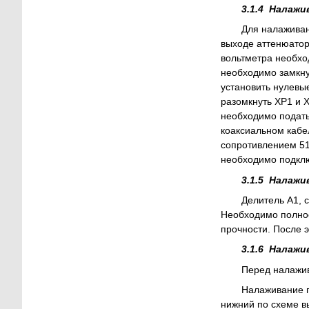
3.1.4 Налажи
Для налаживан
выходе аттенюатор
вольтметра необхо
необходимо замкну
установить нулевы
разомкнуть XP1 и 
необходимо подать
коаксиальном кабе
сопротивлением 51
необходимо подклю
3.1.5 Налажи
Делитель А1, 
Необходимо полност
прочности. После э
3.1.6 Налажи
Перед налажив
Налаживание п
нижний по схеме в