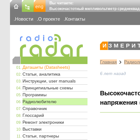
Вы читаете:
Высокочастотный милливольтметр среднеквад
Новости
О проекте
Контакты
ИЗМЕРИ
Главная
Радиол
Даташиты (Datasheets)
6 лет назад
Статьи, аналитика
Инструкции, user manuals
Принципиальные схемы
Высокочаст
Программы
Радиолюбителю
напряжения (
Справочник
Глоссарий
Ремонт электроники
Выставки
Статьи, партнеры