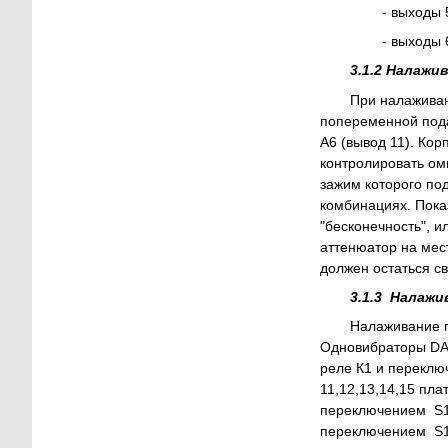
- выходы 
- выходы 6
3.1.2 Налаж
При налаживан
попеременной пода
А6 (вывод 11). Ко
контролировать ом
зажим которого по
комбинациях. Пока
"бесконечность", 
аттенюатор на мест
должен остаться с
3.1.3 Налаж
Налаживание п
Одновибраторы DA1
реле К1 и переклю
11,12,13,14,15 пл
переключением S1.
переключением S1.