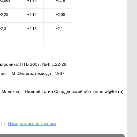
+2,063
+1,85
+1,79
+2,25
+2,12
+2,08
+2,3
+2,13
+2,1
ктроника: НТБ 2007, №4, с.22-28
ния – М.:Энергоатомиздат, 1987
 Молоков, г. Нижний Тагил Свердловской обл. (nmntw@66.ru)
)
|
Измерительная техника