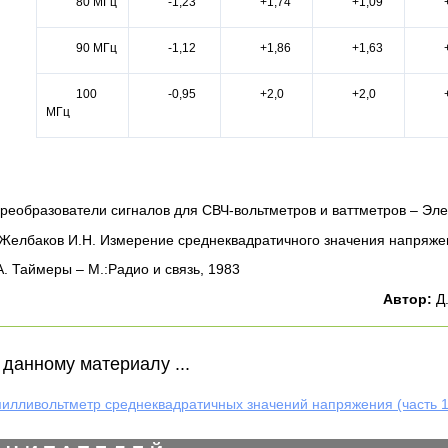
80 МГц
-1,23
+1,74
+1,09
90 МГц
-1,12
+1,86
+1,63
100
-0,95
+2,0
+2,0
МГц
Преобразователи сигналов для СВЧ-вольтметров и ваттметров – Эле
, Желбаков И.Н. Измерение среднеквадратичного значения напряже
. Таймеры – М.:Радио и связь, 1983
Автор:
Д.
данному материалу ...
илливольтметр среднеквадратичных значений напряжения (часть 1