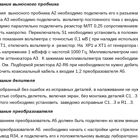
вание выносного пробника
ия выносного пробника А2 необходимо подключить его к разъемам
а А3 необходимо подключить вольтметр постоянного тока с вход
димо параллельно подключить резистор МЛТ 0,25 сопротивлением 
ть накоротко. Переключатель S1 необходимо установить в положе
е показания вольтметра с точностью 0,1 мВ ( при наладке использ
XT1, отключить вольтметр и резистор. На XP1 и XT1 от генератор
 напряжение 1 мВэфф с частотой 1000 Гц. Милливольтметром не
ле аттенюатора А3. К зажимам милливольтметра также необходим
 Ом. Подборкой резистора А2-R6 при необходимости нужно добит
чить коаксиальный кабель к входам 1,2 преобразователя А5.
вание делителя
собранный без ошибок из исправных деталей, в налаживании не ну
ью собрать делитель, включая экран, без монтажа деталей C1...3 и
того необходимо установить заведомо исправные C1...3 и R1...3.
вание преобразователя
анием преобразователь А5 должен быть подключен ко всем внеш
реобразователя А5 необходимо начать с настройки цепи стрелочн
ывод R34, и подключить его к положительному выводу лабораторно