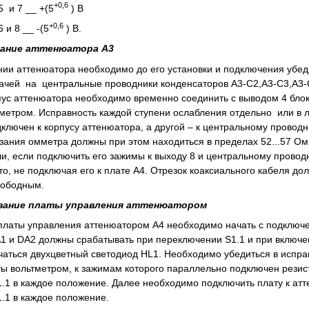
+0,6
5 и 7 __ +(5
) В
+0,6
 и 8 __ -(5
) В.
ивание аттенюатора А3
ии аттенюатора необходимо до его установки и подключения убед
чей на центральные проводники конденсаторов А3-С2,А3-С3,А3-С
рпус аттенюатора необходимо временно соединить с выводом 4 бл
метром. Исправность каждой ступени ослабления отдельно или в
дключен к корпусу аттенюатора, а другой – к центральному провод
зания омметра должны при этом находиться в пределах 52...57 Ом
или, если подключить его зажимы к выходу 8 и центральному пров
о, не подключая его к плате А4. Отрезок коаксиального кабеля дол
вободным.
ивание платы управления аттенюатором
латы управления аттенюатором А4 необходимо начать с подключен
 и DA2 должны срабатывать при переключении S1.1 и при включен
чаться двухцветный светодиод HL1. Необходимо убедиться в испр
аты вольтметром, к зажимам которого параллельно подключен резис
1 в каждое положение. Далее необходимо подключить плату к атте
1 в каждое положение.