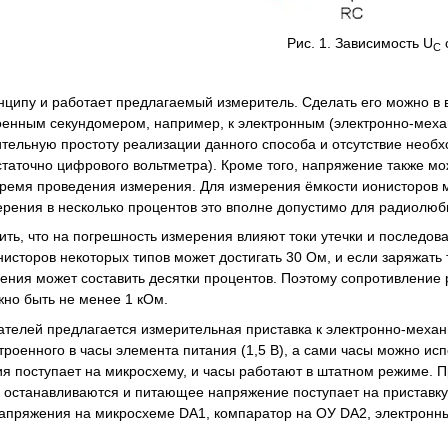
Рис. 1. Зависимость U
о
C
нципу и работает предлагаемый измеритель. Сделать его можно в 
роенным секундомером, например, к электронным (электронно-меха
ительную простоту реализации данного способа и отсутствие нео
статочно цифрового вольтметра). Кроме того, напряжение также мо
время проведения измерения. Для измерения ёмкости ионисторов мо
рения в несколько процентов это вполне допустимо для радиолюби
ить, что на погрешность измерения влияют токи утечки и последов
исторов некоторых типов может достигать 30 Ом, и если заряжать 
ения может составить десятки процентов. Поэтому сопротивление 
жно быть не менее 1 кОм.
телей предлагается измерительная приставка к электронно-механи
строенного в часы элемента питания (1,5 В), а сами часы можно и
я поступает на микросхему, и часы работают в штатном режиме. П
 останавливаются и питающее напряжение поступает на пристав
апряжения на микросхеме DA1, компаратор на ОУ DA2, электронны