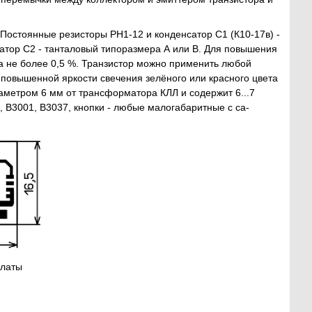
Постоянные резисторы РН1-12 и конденсатор С1 (К10-17в) -
атор С2 - танталовый типоразмера А или В. Для повышения
а не более 0,5 %. Транзистор можно применить любой
- повышенной яркости свечения зелёного или красного цвета
аметром 6 мм от трансформатора КЛЛ и содержит 6...7
 B3001, B3037, кнопки - любые малогабаритные с са-
платы