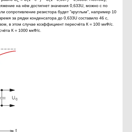
C
яжение на нём достигнет значения 0,633U, можно с по
сли сопротивление резистора будет "круглым", например 10
время за рядки конденсатора до 0,633U составило 46 с,
ом, в этом случае коэффициент пересчёта К = 100 мкФ/с.
чёта К = 1000 мкФ/с.