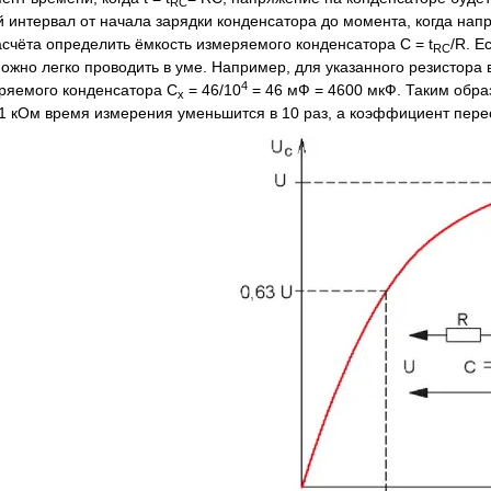
RC
 интервал от начала зарядки конденсатора до момента, когда напр
счёта определить ёмкость измеряемого конденсатора С = t
/R. Е
RC
ожно легко проводить в уме. Например, для указанного резистора 
4
еряемого конденсатора С
= 46/10
= 46 мФ = 4600 мкФ. Таким образ
х
 1 кОм время измерения уменьшится в 10 раз, а коэффициент перес