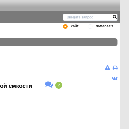
сайт
datasheets
ой ёмкости
2