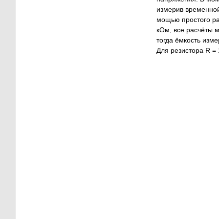
измерив временной
мощью простого ра
кОм, все расчёты м
тогда ёмкость изм
Для резистора R =