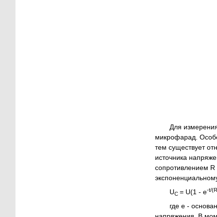
Для измерения
микрофарад. Особе
тем существует отн
источника напряже
сопротивлением R 
экспоненциальному
-t/(
U
= U(1 - e
C
где e - основа
напряжения. В моме