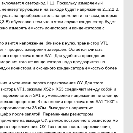
и включается светодиод HL1. Поскольку измеряемый
неинвертирующем и на выходе будет напряжение 2...2,2 В.
тупать на преобразователь напряжения и на часы, которые
3 В) обусловлен тем что в этом случае конденсатор будет
ожно измерять ёмкость ионисторов и конденсаторов с
по явится напряжение, близкое к нулю, транзистор VT1
ет - процесс измерения завершён. Остаётся считать
нного переключателем SA1. Для удобства проведения
змерения того же конденсатора надо предварительно
азрядки ионистора и оксидного конденсатора ёмкостью более
ия и установки порога переключения ОУ. Для этого
зистора VT1, зажимы XS2 и XS3 соединяют между собой и
ия переключателя SA1 и уменьшении напряжения питания до
колько процентов. В положении переключателя SA1 "100" к
сопротивлением 33 кОм. Выходное напряжение
 цифр после запятой. Переменным резистором
апряжение на выходе ОУ, движок построечного резистора R5
ят к переключению ОУ. Так погрешность переключения,
перемычки между коллектором и эмиттером транзистора и