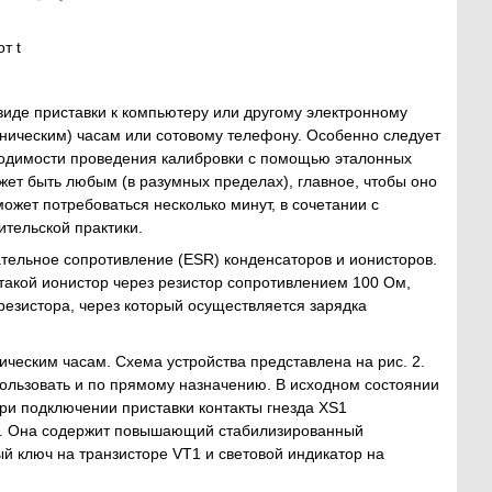
т t
виде приставки к компьютеру или другому электронному
ническим) часам или сотовому телефону. Особенно следует
бходимости проведения калибровки с помощью эталонных
жет быть любым (в разумных пределах), главное, чтобы оно
жет потребоваться несколько минут, в сочетании с
тельской практики.
ательное сопротивление (ESR) конденсаторов и ионисторов.
такой ионистор через резистор сопротивлением 100 Ом,
резистора, через который осуществляется зарядка
ческим часам. Схема устройства представлена на рис. 2.
спользовать и по прямому назначению. В исходном состоянии
ри подключении приставки контакты гнезда XS1
ку. Она содержит повышающий стабилизированный
й ключ на транзисторе VT1 и световой индикатор на