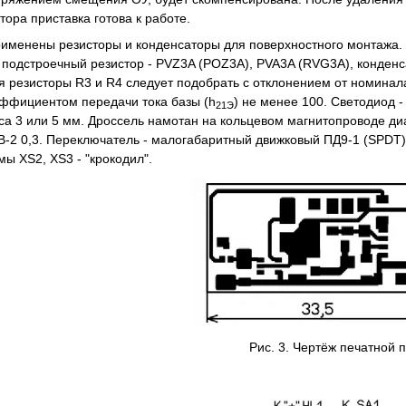
ора приставка готова к работе.
рименены резисторы и конденсаторы для поверхностного монтажа. 
 подстроечный резистор - PVZ3A (POZ3A), PVA3A (RVG3A), конденс
я резисторы R3 и R4 следует подобрать с отклонением от номинал
ффициентом передачи тока базы (h
) не менее 100. Светодиод 
21Э
са 3 или 5 мм. Дроссель намотан на кольцевом магнитопроводе ди
В-2 0,3. Переключатель - малогабаритный движковый ПД9-1 (SPDT),
ы XS2, XS3 - "крокодил".
Рис. 3. Чертёж печатной 