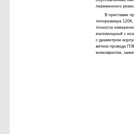
переменного резист
В приставке п
типоразмера 1206,
точности измерени
маломощный с коэ
с диаметром корпу
витков провода ПЭ
мовозвратом, зажим