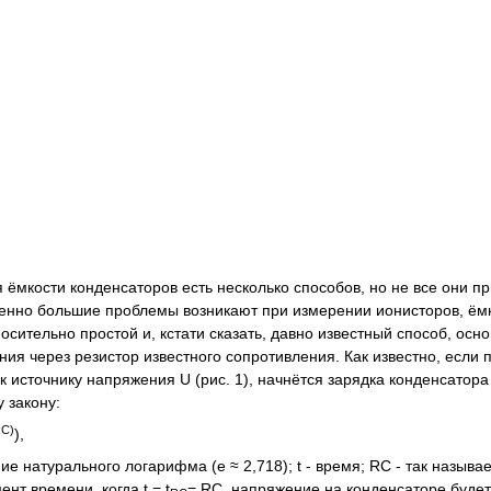
 ёмкости конденсаторов есть несколько способов, но не все они п
нно большие проблемы возникают при измерении ионисторов, ёмко
осительно простой и, кстати сказать, давно известный способ, ос
ния через резистор известного сопротивления. Как известно, если
к источнику напряжения U (рис. 1), начнётся зарядка конденсатор
 закону:
RC)
),
ние натурального логарифма (e ≈ 2,718); t - время; RC - так назы
нт времени, когда t = t
= RC, напряжение на конденсаторе будет