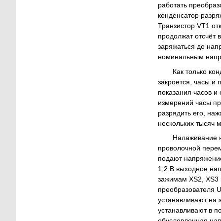
работать преобраз
конденсатор разря
Транзистор VT1 от
продолжат отсчёт 
заряжаться до нап
номинальным напр
Как только ко
закроется, часы и
показания часов и
измерений часы пр
разрядить его, наж
нескольких тысяч 
Налаживание н
проволочной перем
подают напряжение
1,2 В выходное на
зажимам XS2, XS3
преобразователя 
устанавливают на 
устанавливают в п
обусловленная нап