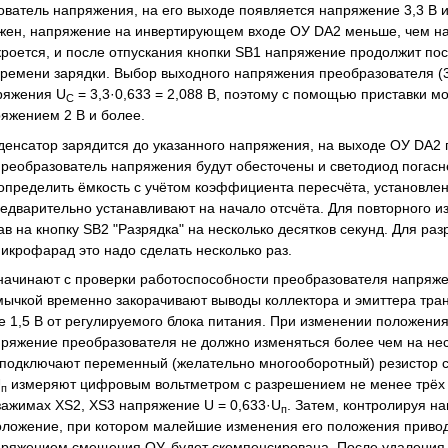
ователь напряжения, на его выходе появляется напряжение 3,3 В 
жен, напряжение на инвертирующем входе ОУ DA2 меньше, чем на 
кроется, и после отпускания кнопки SB1 напряжение продолжит пос
времени зарядки. Выбор выходного напряжения преобразователя (3,
ряжения U
= 3,3·0,633 = 2,088 В, поэтому с помощью приставки м
C
яжением 2 В и более.
нденсатор зарядится до указанного напряжения, на выходе ОУ DA2 
 преобразователь напряжения будут обесточены и светодиод погасн
 определить ёмкость с учётом коэффициента пересчёта, установле
едварительно устанавливают на начало отсчёта. Для повторного и
ав на кнопку SB2 "Разрядка" на несколько десятков секунд. Для р
микрофарад это надо сделать несколько раз.
ачинают с проверки работоспособности преобразователя напряжен
ычкой временно закорачивают выводы коллектора и эмиттера тран
 1,5 В от регулируемого блока питания. При изменении положен
пряжение преобразователя не должно изменяться более чем на нес
 подключают переменный (желательно многооборотный) резистор 
U
измеряют цифровым вольтметром с разрешением не менее трёх
п
зажимах XS2, XS3 напряжение U = 0,633·U
. Затем, контролируя н
п
оложение, при котором малейшие изменения его положения привод
ряжением смещения ОУ, будет скомпенсирована. После удаления 