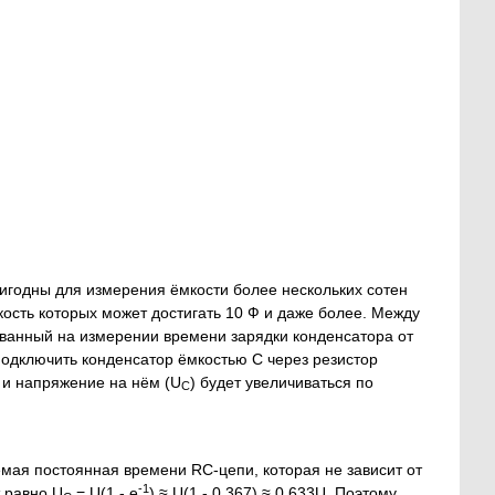
ригодны для измерения ёмкости более нескольких сотен
сть которых может достигать 10 Ф и даже более. Между
нованный на измерении времени зарядки конденсатора от
 подключить конденсатор ёмкостью С через резистор
а и напряжение на нём (U
) будет увеличиваться по
С
ваемая постоянная времени RC-цепи, которая не зависит от
-1
 равно U
= U(1 - e
) ≈ U(1 - 0,367) ≈ 0,633U. Поэтому,