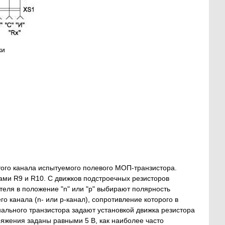
ки
ого канала испытуемого полевого МОП-транзистора.
ами R9 и R10. C движков подстроечных резисторов
еля в положение "n" или "p" выбирают полярность
о канала (n- или p-канал), сопротивление которого в
ального транзистора задают установкой движка резистора
пряжения заданы равными 5 В, как наиболее часто