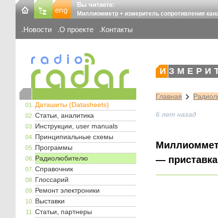
Вы читаете:
Миллиомметр + измеритель сопротивления кан
Новости
О проекте
Контакты
ИЗМЕРИ
Главная
Радиол
Даташиты (Datasheets)
6 лет назад
Статьи, аналитика
Инструкции, user manuals
Принципиальные схемы
Миллиомметр
Программы
Радиолюбителю
— приставка
Справочник
Глоссарий
Ремонт электроники
Выставки
Статьи, партнеры