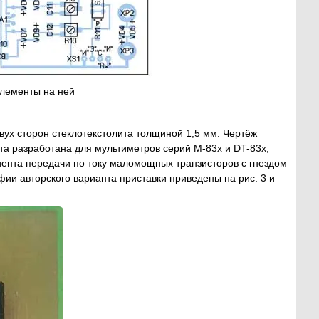
элементы на ней
вух сторон стеклотекстолита толщиной 1,5 мм. Чертёж
та разработана для мультиметров серий М-83х и DT-83x,
иента передачи по току маломощных транзисторов с гнездом
фии авторского варианта приставки приведены на рис. 3 и