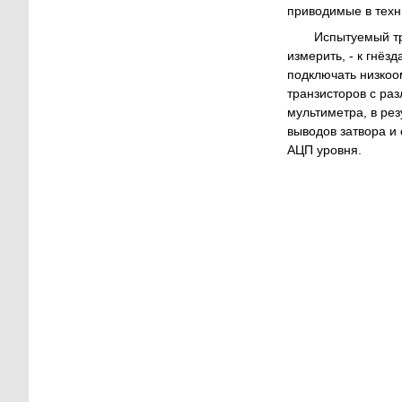
приводимые в техн
Испытуемый тр
измерить, - к гнёз
подключать низкоо
транзисторов с ра
мультиметра, в рез
выводов затвора и
АЦП уровня.