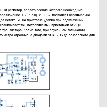
омный резистор, сопротивление которого необходимо
обозначение "Rx" гнёзд "И" и "С" позволяет безошибочно
да истока "И" на приставке удобно при подключении
ограничивает ток, потребляемый приставкой от АЦП
я транзистора. Кроме того, при случайном замыкании
ьтиметра ограничено диодами VD4, VD5 до безопасного для