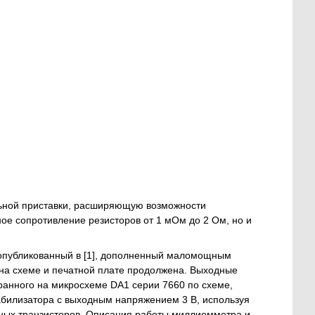
льной приставки, расширяющую возможности
ое сопротивление резисторов от 1 мОм до 2 Ом, но и
 опубликованный в [1], дополненный маломощным
на схеме и печатной плате продолжена. Выходные
анного на микросхеме DA1 серии 7660 по схеме,
табилизатора с выходным напряжением 3 В, используя
щных транзисторов. Описания работы миллиомметра и