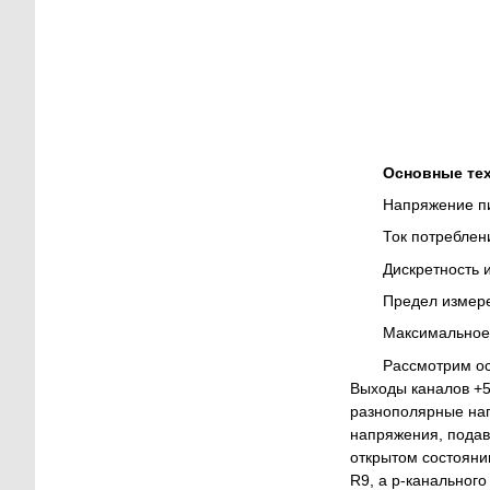
Основные тех
Напряжение пита
Ток потребления, 
Дискретность из
Предел измерени
Максимальное н
Рассмотрим ос
Выходы каналов +5
разнополярные нап
напряжения, подава
открытом состояни
R9, а p-канального