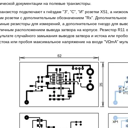
ической документации на полевые транзисторы.
анзистор подключают к гнёздам "З", "С", "И" розетки XS1, а низко
дам розетки с дополнительным обозначением "Rx". Дополнительное 
мные резисторы для измерений, а дополнительное гнездо для выво
зличным расположением вывода затвора на корпусе. Резистор R11 
ультате случайного замыкания выводов затвора и истока или пробо
 стока или пробоя максимальное напряжение на входе "VΩmA" мул