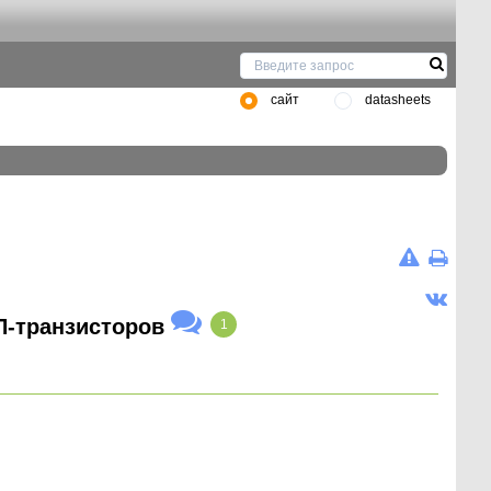
сайт
datasheets
П-транзисторов
1