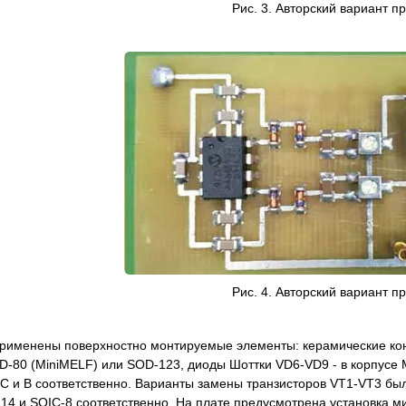
Рис. 3. Авторский вариант п
Рис. 4. Авторский вариант п
применены поверхностно монтируемые элементы: керамические кон
OD-80 (MiniMELF) или SOD-123, диоды Шоттки VD6-VD9 - в корпусе
 С и В соответственно. Варианты замены транзисторов VT1-VT3 был
14 и SOIC-8 соответственно. На плате предусмотрена установка м