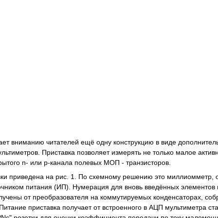
ает вниманию читателей ещё одну конструкцию в виде дополните
льтиметров. Приставка позволяет измерять не только малое активн
рытого n- или p-канала полевых МОП - транзисторов.
ки приведена на рис. 1. По схемному решению это миллиомметр,
чником питания (ИП). Нумерация для вновь введённых элементов 
учены от преобразователя на коммутируемых конденсаторах, собр
. Питание приставка получает от встроенного в АЦП мультиметра с
PNc" розетки для оценки коэффициента передачи по току маломо