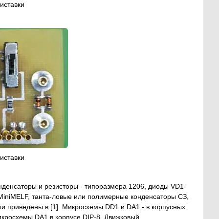
риставки
риставки
денсаторы и резисторы - типоразмера 1206, диоды VD1-
 MiniMELF, танта-ловые или полимерные конденсаторы СЗ,
и приведены в [1]. Микросхемы DD1 и DA1 - в корпусных
икросхемы DA1 в корпусе DIP-8. Движковый