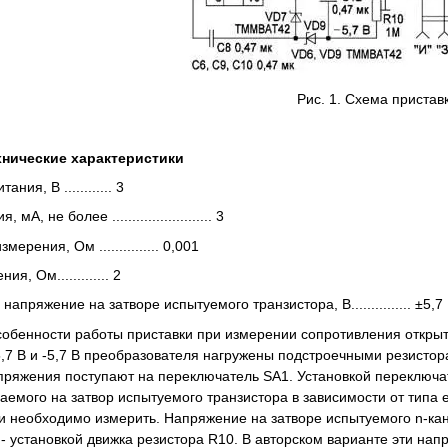
Рис. 1. Схема пристав
нические характеристики
ния, В ............ 3
мА, не более ......................... 3
мерения, Ом ............... 0,001
я, Ом............. 2
апряжение на затворе испытуемого транзистора, В............... ±5,7
обенности работы приставки при измерении сопротивления открыт
,7 В и -5,7 В преобразователя нагружены подстроечными резистор
ряжения поступают на переключатель SA1. Установкой переключат
емого на затвор испытуемого транзистора в зависимости от типа ег
и необходимо измерить. Напряжение на затворе испытуемого n-кан
 - установкой движка резистора R10. В авторском варианте эти на