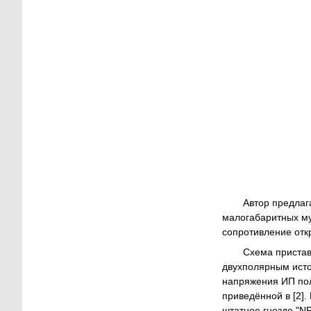
Автор предлаг
малогабаритных му
сопротивление отк
Схема пристав
двухполярным исто
напряжения ИП пол
приведённой в [2]
штатное гнездо "N