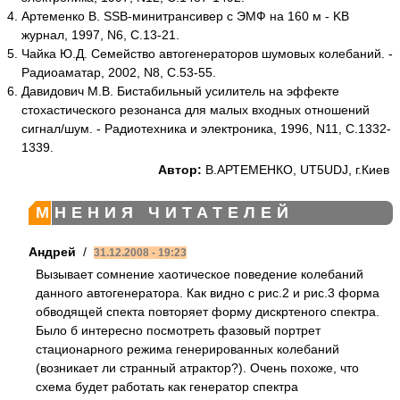
Артеменко В. SSB-минитрансивер с ЭМФ на 160 м - KB
журнал, 1997, N6, С.13-21.
Чайка Ю.Д. Семейство автогенераторов шумовых колебаний. -
Радиоаматар, 2002, N8, С.53-55.
Давидович М.В. Бистабильный усилитель на эффекте
стохастического резонанса для малых входных отношений
сигнал/шум. - Радиотехника и электроника, 1996, N11, С.1332-
1339.
Автор:
В.АРТЕМЕНКО, UT5UDJ, г.Киев
МНЕНИЯ ЧИТАТЕЛЕЙ
Андрей
/
31.12.2008 - 19:23
Вызывает сомнение хаотическое поведение колебаний
данного автогенератора. Как видно с рис.2 и рис.3 форма
обводящей спекта повторяет форму дискртеного спектра.
Было б интересно посмотреть фазовый портрет
стационарного режима генерированных колебаний
(возникает ли странный атрактор?). Очень похоже, что
схема будет работать как генератор спектра