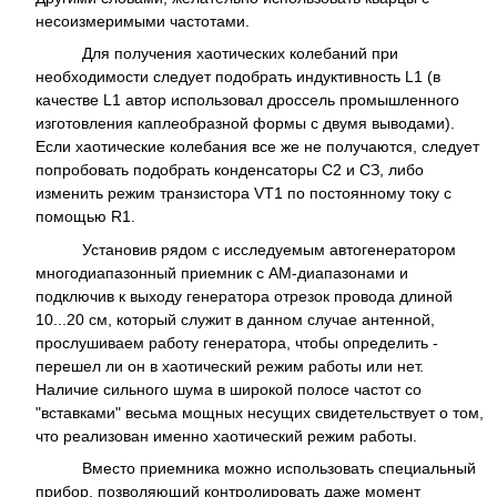
несоизмеримыми частотами.
Для получения хаотических колебаний при
необходимости следует подобрать индуктивность L1 (в
качестве L1 автор использовал дроссель промышленного
изготовления каплеобразной формы с двумя выводами).
Если хаотические колебания все же не получаются, следует
попробовать подобрать конденсаторы С2 и СЗ, либо
изменить режим транзистора VT1 по постоянному току с
помощью R1.
Установив рядом с исследуемым автогенератором
многодиапазонный приемник с АМ-диапазонами и
подключив к выходу генератора отрезок провода длиной
10...20 см, который служит в данном случае антенной,
прослушиваем работу генератора, чтобы определить -
перешел ли он в хаотический режим работы или нет.
Наличие сильного шума в широкой полосе частот со
"вставками" весьма мощных несущих свидетельствует о том,
что реализован именно хаотический режим работы.
Вместо приемника можно использовать специальный
прибор, позволяющий контролировать даже момент