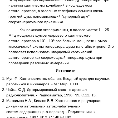
наличии хаотических колебаний в исследуемом
автогенераторе, в головных телефонах слышен очень
громкий шум, напоминающий "суперный шум"
сверхгенеративного приемника.
Как показали эксперименты, в полосе частот 1 ...25
МГц мощность шумов кварцевого хаотического
4
6
автогенератора в 10
...10
раз больше мощности шумов
классической схемы генератора шума на стабилитроне! Это
позволяет использовать кварцевый хаотический
автогенератор как сверхмощный генератор шума при
проведении различных измерений.
Источники
Мун Ф. Хаотические колебания. Вводный курс для научных
работников и инженеров. - М.: Мир, 1990.
Чайка Ю.Д. Детермированый хаос - в арсенал
радиолюбителя. - Радиоаматар, 1998, N9, С.12, 13.
Максимов Н.А., Кислов В.Я. Хаотическая и регулярная
динамика автономных автоколебательных
систем,содержащих р-n-переход. - Радиотехника и
электроника, 1997, N12, С.1487-1492.