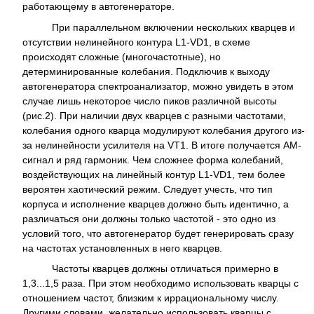
работающему в автогенераторе.
При параллельном включении нескольких кварцев и
отсутствии нелинейного контура L1-VD1, в схеме
происходят сложные (многочастотные), но
детерминированные колебания. Подключив к выходу
автогенератора спектроанализатор, можно увидеть в этом
случае лишь некоторое число пиков различной высоты
(рис.2). При наличии двух кварцев с разными частотами,
колебания одного кварца модулируют колебания другого из-
за нелинейности усилителя на VT1. В итоге получается АМ-
сигнал и ряд гармоник. Чем сложнее форма колебаний,
воздействующих на линейный контур L1-VD1, тем более
вероятен хаотический режим. Следует учесть, что тип
корпуса и исполнение кварцев должно быть идентично, а
различаться они должны только частотой - это одно из
условий того, что автогенератор будет генерировать сразу
на частотах установленных в него кварцев.
Частоты кварцев должны отличаться примерно в
1,3...1,5 раза. При этом необходимо использовать кварцы с
отношением частот, близким к иррациональному числу.
Другими словами, желательно использовать кварцы с