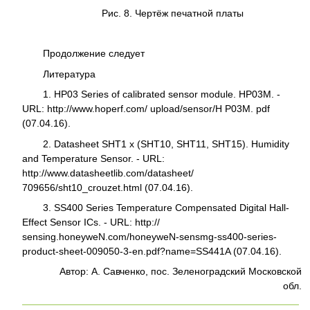
Рис. 8. Чертёж печатной платы
Продолжение следует
Литература
1. HP03 Series of calibrated sensor module. HP03M. -
URL: http://www.hoperf.com/ upload/sensor/H P03M. pdf
(07.04.16).
2. Datasheet SHT1 х (SHT10, SHT11, SHT15). Humidity
and Temperature Sensor. - URL:
http://www.datasheetlib.com/datasheet/
709656/sht10_crouzet.html (07.04.16).
3. SS400 Series Temperature Compensated Digital Hall-
Effect Sensor ICs. - URL: http://
sensing.honeyweN.com/honeyweN-sensmg-ss400-series-
product-sheet-009050-3-en.pdf?name=SS441A (07.04.16).
Автор: А. Савченко, пос. Зеленоградский Московской
обл.