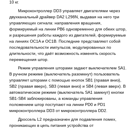
10 кг.
Микроконтроллер DD3 управляет двигателями через
двухканальный драйвер DA2 L298N, выдавая на него три
управляющих сигнала: направления вращения,
формируемый на линии PB6 одновременно для обеих штор,
и разрешения работы каждого из двигателей, формируемые
на линиях OC1A и OC1B. Последние представляют собой
последовательности импульсов, модулированных по
длительности, что даёт возможность изменять скорость
перемещения штор.
Режим управления шторами задают выключателем SA1.
В ручном режиме (выключатель разомкнут) пользователь
управляет шторами с помощью кнопок SB1 (правая вниз),
SB2 (правая вверх), SB3 (левая вниз) и SB4 (левая вверх). В
автоматическом режиме (выключатель SA1 замкнут) кнопки
SB1-SB4 заблокированы, а команды управления
положением штор поступают на линии PD0 и PD1
микроконтроллера DD3 от микроконтроллера DD2.
Дроссель L2 предназначен для подавления помех,
проникающих в цепь питания устройства от