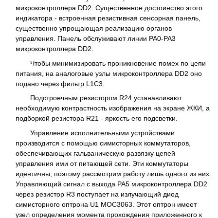
микроконтроллера DD2. Существенное достоинство этого
индикатора - встроенная резистивная сенсорная панель,
существенно упрощающая реализацию органов
управления. Панель обслуживают линии PA0-PA3
микроконтроллера DD2.
Чтобы минимизировать проникновение помех по цепи
питания, на аналоговые узлы микроконтроллера DD2 оно
подано через фильтр L1C3.
Подстроечным резистором R24 устанавливают
необходимую контрастность изображения на экране ЖКИ, а
подборкой резистора R21 - яркость его подсветки.
Управление исполнительными устройствами
производится с помощью симисторных коммутаторов,
обеспечивающих гальваническую развязку цепей
управления ими от питающей сети. Эти коммутаторы
идентичны, поэтому рассмотрим работу лишь одного из них.
Управляющий сигнал с выхода PA5 микроконтроллера DD2
через резистор R3 поступает на излучающий диод
симисторного оптрона U1 MOC3063. Этот оптрон имеет
узел определения момента прохождения приложенного к