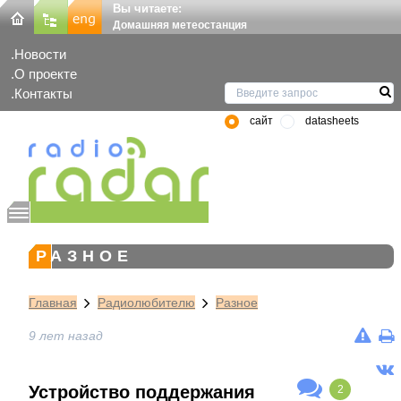
Вы читаете:
Домашняя метеостанция
Новости
О проекте
Контакты
сайт
datasheets
РАЗНОЕ
Главная
Радиолюбителю
Разное
9 лет назад
Устройство поддержания
2