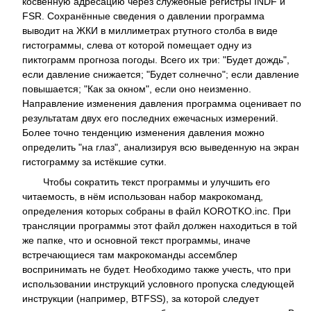
косвенную адресацию через служебные регистры INDF и
FSR. Сохранённые сведения о давлении программа
выводит на ЖКИ в миллиметрах ртутного столба в виде
гистограммы, слева от которой помещает одну из
пиктограмм прогноза погоды. Всего их три: "Будет дождь",
если давление снижается; "Будет солнечно"; если давление
повышается; "Как за окном", если оно неизменно.
Направление изменения давления программа оценивает по
результатам двух его последних ежечасных измерений.
Более точно тенденцию изменения давления можно
определить "на глаз", анализируя всю выведенную на экран
гистограмму за истёкшие сутки.
Чтобы сократить текст программы и улучшить его
читаемость, в нём использован набор макрокоманд,
определения которых собраны в файл KOROTKO.inc. При
трансляции программы этот файл должен находиться в той
же папке, что и основной текст программы, иначе
встречающиеся там макрокоманды ассемблер
воспринимать не будет. Необходимо также учесть, что при
использовании инструкций условного пропуска следующей
инструкции (например, BTFSS), за которой следует