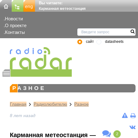
Вы читаете:
Карманная метеостанция
Новости
О проекте
Контакты
сайт
datasheets
РАЗНОЕ
Главная
Радиолюбителю
Разное
8 лет назад
Карманная метеостанция —
2