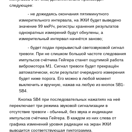
следующее:
- не дожидаясь окончания пятиминутного
измерительного интервала, на ЖКИ будет выведено
значение 99 мкР/ч, регистры хранения результатов
однократных измерений будут обнулены, а
измерительный интервал начнётся заново;
- будет подан прерывистый светозвуковой сигнал
тревоги. При не слишком большой частоте следования
импульсов счётчика Гейгера станет ощутимой работа
вибромотора M1. Сигнал тревоги будет прекращён
автоматически, если результат очередного измерения
будет ниже порога. Его можно в любой момент
выключить и вручную, нажав на любую из кнопок SB1-
SB4.
Кнопка SB4 при последовательных нажатиях на неё
переключает три режима звуковой сигнализации в
отсутствие тревоги - обычный, без звука и индикации
импульсов счётчика Гейгера. В каждом из них слева от
графика изменений уровня радиации на экран ЖКИ
выводится соответствующая пиктограмма.