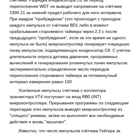
счётчика. Разрядка конденсатора C8 за период
переполнения WDT не выводит напряжение на счётчике
СБМ-21 за нижний предел рабочего для него интервала.
При каждом "пробуждении" (это происходит с приходом
каждого импульса от счётчика BD1 либо в момент
срабатывания сторожевого таймера через 2,3 с после
предыдущего "пробуждения", если за это время ни одного
импульса не было) микроконтроллер генерирует очередную
пачку импульсов, подзаряжающих конденсатор C8. С учётом
длительности опроса датчика давления, программных
вычислений и генерирования упомянутых пачек импульсов
экспериментально определённое число периодов
переполнения сторожевого таймера за пятиминутный
интервал измерения равно 100.
Усиленные импульсы счётчика с коллектора
транзистора VT4 поступают на вход RB0 (INT)
микроконтроллера. Прерывания программы по спадающим
перепадам этих импульсов выводят микроконтроллер из
"спящего" режима, затем он выполняет все необходимые
действия и вновь "засыпает".
Известно, что число импульсов счётчика Гейгера за