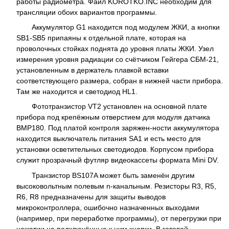
работы радиометра. Файл KOROTKO.INC необходим для
трансляции обоих вариантов программы.
Аккумулятор G1 находится под модулем ЖКИ, а кнопки
SB1-SB5 припаяны к отдельной плате, которая на
проволочных стойках поднята до уровня платы ЖКИ. Узел
измерения уровня радиации со счётчиком Гейгера СБМ-21,
установленным в держатель плавкой вставки
соответствующего размера, собран в нижней части прибора.
Там же находится и светодиод HL1.
Фототранзистор VT2 установлен на основной плате
прибора под крепёжным отверстием для модуля датчика
BMP180. Под платой контроля заряжен-ности аккумулятора
находится выключатель питания SA1 и есть место для
установки осветительных светодиодов. Корпусом прибора
служит прозрачный футляр видеокассеты формата Mini DV.
Транзистор BS107A может быть заменён другим
высоковольтным полевым n-канальным. Резисторы R3, R5,
R6, R8 предназначены для защиты выводов
микроконтроллера, ошибочно назначенных выходами
(например, при переработке программы), от перегрузки при
нажатии на подключённые к ним кнопки. В готовой