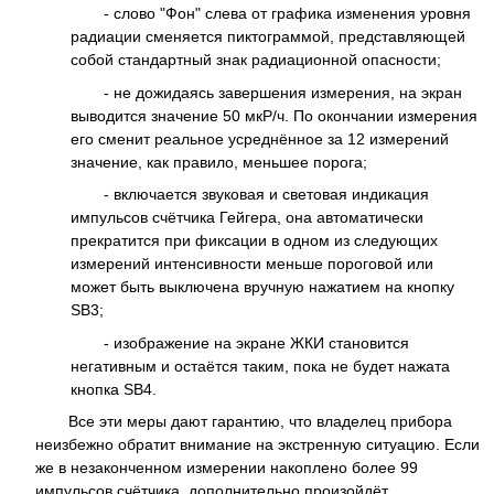
- слово "Фон" слева от графика изменения уровня
радиации сменяется пиктограммой, представляющей
собой стандартный знак радиационной опасности;
- не дожидаясь завершения измерения, на экран
выводится значение 50 мкР/ч. По окончании измерения
его сменит реальное усреднённое за 12 измерений
значение, как правило, меньшее порога;
- включается звуковая и световая индикация
импульсов счётчика Гейгера, она автоматически
прекратится при фиксации в одном из следующих
измерений интенсивности меньше пороговой или
может быть выключена вручную нажатием на кнопку
SB3;
- изображение на экране ЖКИ становится
негативным и остаётся таким, пока не будет нажата
кнопка SB4.
Все эти меры дают гарантию, что владелец прибора
неизбежно обратит внимание на экстренную ситуацию. Если
же в незаконченном измерении накоплено более 99
импульсов счётчика, дополнительно произойдёт