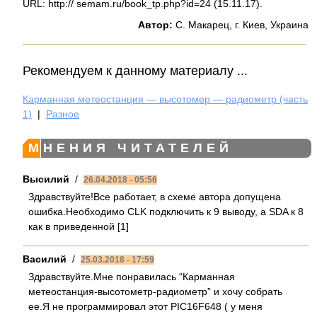
URL: http:// semam.ru/book_tp.php?id=24 (15.11.17).
Автор:
С. Макарец, г. Киев, Украина
Рекомендуем к данному материалу ...
Карманная метеостанция — высотомер — радиометр (часть
1)
|
Разное
МНЕНИЯ ЧИТАТЕЛЕЙ
Высилий
/
26.04.2018 - 05:56
Здравствуйте!Все работает, в схеме автора допущена
ошибка.Необходимо CLK подключить к 9 выводу, а SDA к 8
как в приведенной [1]
Василий
/
25.03.2018 - 17:59
Здравствуйте.Мне понравилась “Карманная
метеостанция-высотометр-радиометр” и хочу собрать
ее.Я не программировал этот PIC16F648 ( у меня