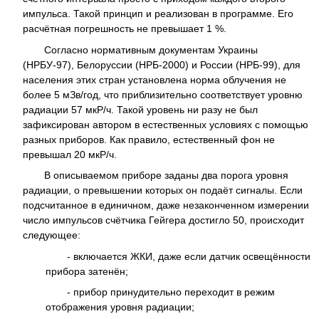
импульса. Такой принцип и реализован в программе. Его
расчётная погрешность не превышает 1 %.
Согласно нормативным документам Украины
(НРБУ-97), Белоруссии (НРБ-2000) и России (НРБ-99), для
населения этих стран установлена норма облучения не
более 5 мЗв/год, что приблизительно соответствует уровню
радиации 57 мкР/ч. Такой уровень ни разу не был
зафиксирован автором в естественных условиях с помощью
разных приборов. Как правило, естественный фон не
превышал 20 мкР/ч.
В описываемом приборе заданы два порога уровня
радиации, о превышении которых он подаёт сигналы. Если
подсчитанное в единичном, даже незаконченном измерении
число импульсов счётчика Гейгера достигло 50, происходит
следующее:
- включается ЖКИ, даже если датчик освещённости
прибора затенён;
- прибор принудительно переходит в режим
отображения уровня радиации;