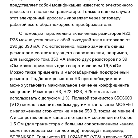
представляет собой модификацию известного электронного
дросселя на полевом транзисторе. Только в нашем случае
этот электронный дроссель управляет через оптопару
работой всего обратноходового преобразователя.
С помощью параллельно включённых резисторов R22,
R23 можно установить любой выходной ток в интервале от
290 до 390 мА. Их, естественно, можно заменить одним
резистором соответствующего сопротивления, например,
для выходного тока 350 мА вместо двух резисторов по 39
кОм можно применить один сопротивлением 19,5 кОм.
Можно также применить и малогабаритный подстроечный
резистор. Подбором резистора R3 при необходимости
можно установить максимальное значение коэффициента
мощности. Резисторы R3, R22, R23, R25 желательно
использовать с допуском 1 %. Полевой транзистор 65C6600
(VT2) можно заменить любым другим n-канальным MOSFET
с напряжением сток-исток не менее 550 В, током не менее 4
А и сопротивлением канала в открытом состоянии не более
1,5 Ом (для транзистора с большим сопротивлением канала
может потребоваться теплоотвод), подойдёт, например,
STP5NK60Z. Транзистор IRLL024NPBF (VT3) в корпусе SOT-