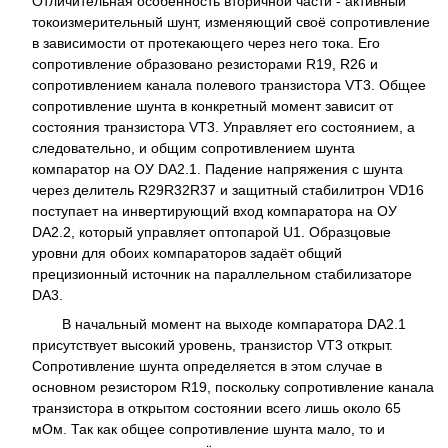
Отличительная особенность вторичной части - активный
токоизмерительный шунт, изменяющий своё сопротивление
в зависимости от протекающего через него тока. Его
сопротивление образовано резисторами R19, R26 и
сопротивлением канала полевого транзистора VT3. Общее
сопротивление шунта в конкретный момент зависит от
состояния транзистора VT3. Управляет его состоянием, а
следовательно, и общим сопротивлением шунта
компаратор на ОУ DA2.1. Падение напряжения с шунта
через делитель R29R32R37 и защитный стабилитрон VD16
поступает на инвертирующий вход компаратора на ОУ
DA2.2, который управляет оптопарой U1. Образцовые
уровни для обоих компараторов задаёт общий
прецизионный источник на параллельном стабилизаторе
DА3.
В начальный момент на выходе компаратора DА2.1
присутствует высокий уровень, транзистор VT3 открыт.
Сопротивление шунта определяется в этом случае в
основном резистором R19, поскольку сопротивление канала
транзистора в открытом состоянии всего лишь около 65
мОм. Так как общее сопротивление шунта мало, то и