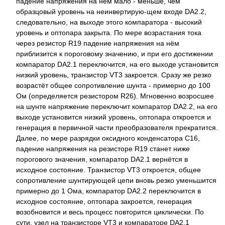
падение напряжения на нём мало - меньше, чем
образцовый уровень на неинвертирую-щем входе DА2.2,
следовательно, на выходе этого компаратора - высокий
уровень и оптопара закрыта. По мере возрастания тока
через резистор R19 падение напряжения на нём
приблизится к пороговому значению, и при его достижении
компаратор DА2.1 переключится, на его выходе установится
низкий уровень, транзистор VT3 закроется. Сразу же резко
возрастёт общее сопротивление шунта - примерно до 100
Ом (определяется резистором R26). Мгновенно возросшее
на шунте напряжение переключит компаратор DА2.2, на его
выходе установится низкий уровень, оптопара откроется и
генерация в первичной части преобразователя прекратится.
Далее, по мере разрядки оксидного конденсатора С16,
падение напряжения на резисторе R19 станет ниже
порогового значения, компаратор DА2.1 вернётся в
исходное состояние. Транзистор VT3 откроется, общее
сопротивление шунтирующей цепи вновь резко уменьшится
примерно до 1 Ома, компаратор DА2.2 переключится в
исходное состояние, оптопара закроется, генерация
возобновится и весь процесс повторится циклически. По
сути, узел на транзисторе VT3 и компараторе DА2.1