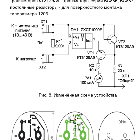
транзисторов КТ3129А9 - транзисторы серий BC856, BC857,
постоянные резисторы - для поверхностного монтажа
типоразмера 1206.
Рис. 8. Изменённая схема устройства