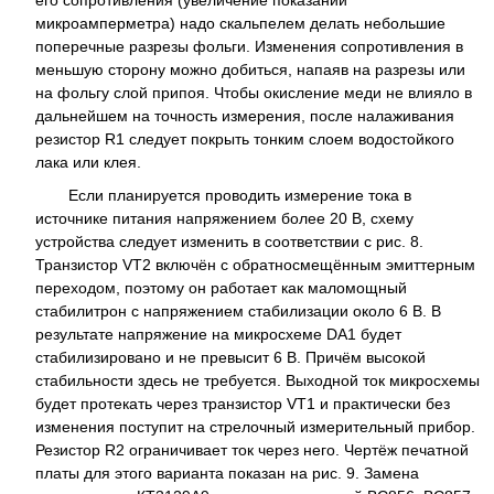
его сопротивления (увеличение показаний
микроамперметра) надо скальпелем делать небольшие
поперечные разрезы фольги. Изменения сопротивления в
меньшую сторону можно добиться, напаяв на разрезы или
на фольгу слой припоя. Чтобы окисление меди не влияло в
дальнейшем на точность измерения, после налаживания
резистор R1 следует покрыть тонким слоем водостойкого
лака или клея.
Если планируется проводить измерение тока в
источнике питания напряжением более 20 В, схему
устройства следует изменить в соответствии с рис. 8.
Транзистор VT2 включён с обратносмещённым эмиттерным
переходом, поэтому он работает как маломощный
стабилитрон с напряжением стабилизации около 6 В. В
результате напряжение на микросхеме DA1 будет
стабилизировано и не превысит 6 В. Причём высокой
стабильности здесь не требуется. Выходной ток микросхемы
будет протекать через транзистор VT1 и практически без
изменения поступит на стрелочный измерительный прибор.
Резистор R2 ограничивает ток через него. Чертёж печатной
платы для этого варианта показан на рис. 9. Замена