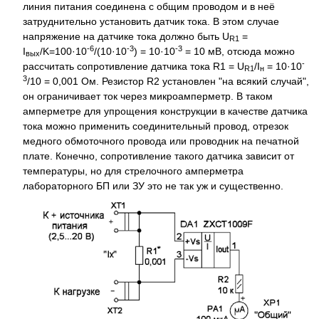
линия питания соединена с общим проводом и в неё
затруднительно установить датчик тока. В этом случае
напряжение на датчике тока должно быть U
=
R1
-6
-3
-3
I
/K=100·10
/(10·10
) = 10·10
= 10 мВ, отсюда можно
вых
-
рассчитать сопротивление датчика тока R1 = U
/I
= 10·10
R1
н
3
/10 = 0,001 Ом. Резистор R2 установлен "на всякий случай",
он ограничивает ток через микроамперметр. В таком
амперметре для упрощения конструкции в качестве датчика
тока можно применить соединительный провод, отрезок
медного обмоточного провода или проводник на печатной
плате. Конечно, сопротивление такого датчика зависит от
температуры, но для стрелочного амперметра
лабораторного БП или ЗУ это не так уж и существенно.