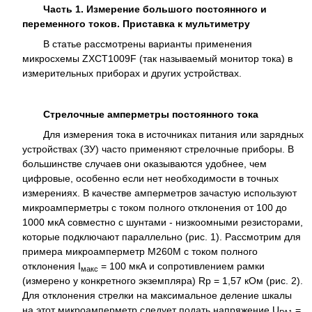
Часть 1. Измерение большого постоянного и
переменного токов. Приставка к мультиметру
В статье рассмотрены варианты применения
микросхемы ZXCT1009F (так называемый монитор тока) в
измерительных приборах и других устройствах.
Стрелочные амперметры постоянного тока
Для измерения тока в источниках питания или зарядных
устройствах (ЗУ) часто применяют стрелочные приборы. В
большинстве случаев они оказываются удобнее, чем
цифровые, особенно если нет необходимости в точных
измерениях. В качестве амперметров зачастую используют
микроамперметры с током полного отклонения от 100 до
1000 мкА совместно с шунтами - низкоомными резисторами,
которые подключают параллельно (рис. 1). Рассмотрим для
примера микроамперметр М260М с током полного
отклонения I
= 100 мкА и сопротивлением рамки
макс
(измерено у конкретного экземпляра) Rp = 1,57 кОм (рис. 2).
Для отклонения стрелки на максимальное деление шкалы
на этот микроамперметр следует подать напряжение U
=