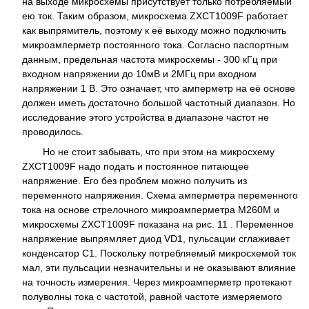
на выходе микросхемы присутствует только потребляемый
ею ток. Таким образом, микросхема ZXCT1009F работает
как выпрямитель, поэтому к её выходу можно подключить
микроамперметр постоянного тока. Согласно паспортным
данным, предельная частота микросхемы - 300 кГц при
входном напряжении до 10мВ и 2МГц при входном
напряжении 1 В. Это означает, что амперметр на её основе
должен иметь достаточно большой частотный диапазон. Но
исследование этого устройства в диапазоне частот не
проводилось.
Но не стоит забывать, что при этом на микросхему
ZXCT1009F надо подать и постоянное питающее
напряжение. Его без проблем можно получить из
переменного напряжения. Схема амперметра переменного
тока на основе стрелочного микроамперметра М260М и
микросхемы ZXCT1009F показана на рис. 11 . Переменное
напряжение выпрямляет диод VD1, пульсации сглаживает
конденсатор С1. Поскольку потребляемый микросхемой ток
мал, эти пульсации незначительны и не оказывают влияние
на точность измерения. Через микроамперметр протекают
полуволны тока с частотой, равной частоте измеряемого