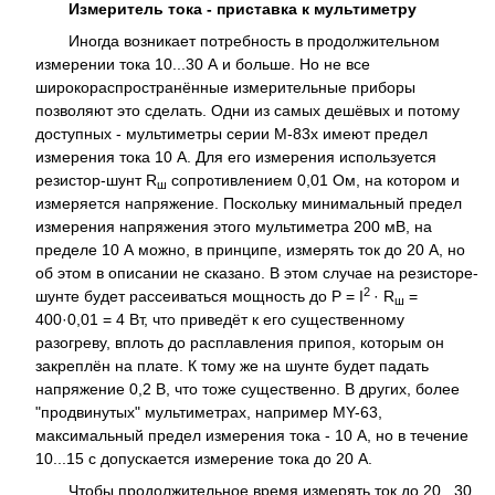
Измеритель тока - приставка к мультиметру
Иногда возникает потребность в продолжительном
измерении тока 10...30 А и больше. Но не все
широкораспространённые измерительные приборы
позволяют это сделать. Одни из самых дешёвых и потому
доступных - мультиметры серии М-83х имеют предел
измерения тока 10 А. Для его измерения используется
резистор-шунт R
сопротивлением 0,01 Ом, на котором и
ш
измеряется напряжение. Поскольку минимальный предел
измерения напряжения этого мультиметра 200 мВ, на
пределе 10 А можно, в принципе, измерять ток до 20 А, но
об этом в описании не сказано. В этом случае на резисторе-
2
шунте будет рассеиваться мощность до Р = I
· R
=
ш
400·0,01 = 4 Вт, что приведёт к его существенному
разогреву, вплоть до расплавления припоя, которым он
закреплён на плате. К тому же на шунте будет падать
напряжение 0,2 В, что тоже существенно. В других, более
"продвинутых" мультиметрах, например MY-63,
максимальный предел измерения тока - 10 А, но в течение
10...15 с допускается измерение тока до 20 А.
Чтобы продолжительное время измерять ток до 20...30