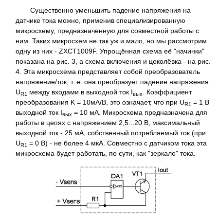
Существенно уменьшить падение напряжения на
датчике тока можно, применив специализированную
микросхему, предназначенную для совместной работы с
ним. Таких микросхем не так уж и мало, но мы рассмотрим
одну из них - ZXCT1009F. Упрощённая схема её "начинки"
показана на рис. 3, а схема включения и цоколёвка - на рис.
4. Эта микросхема представляет собой преобразователь
напряжение/ток, т. е. она преобразует падение напряжения
U
между входами в выходной ток I
. Коэффициент
R1
вых
преобразования K = 10мА/В, это означает, что при U
= 1 В
R1
выходной ток I
= 10 мА. Микросхема предназначена для
вых
работы в цепях с напряжением 2,5...20 В, максимальный
выходной ток - 25 мА, собственный потребляемый ток (при
U
= 0 В) - не более 4 мкА. Совместно с датчиком тока эта
R1
микросхема будет работать, по сути, как "зеркало" тока.