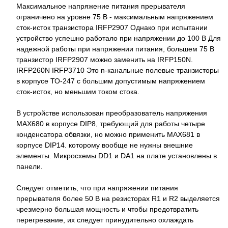
Максимальное напряжение питания прерывателя
ограничено на уровне 75 В - максимальным напряжением
сток-исток транзистора IRFP2907 Однако при испытании
устройство успешно работало при напряжении до 100 В Для
надежной работы при напряжении питания, большем 75 В
транзистор IRFP2907 можно заменить на IRFP150N.
IRFP260N IRFP3710 Это n-канальные полевые транзисторы
в корпусе ТО-247 с большим допустимым напряжением
сток-исток, но меньшим током стока.
В устройстве использован преобразователь напряжения
МАХ680 в корпусе DIP8, требующий для работы четыре
конденсатора обвязки, но можно применить МАХ681 в
корпусе DIP14. которому вообще не нужны внешние
элементы. Микросхемы DD1 и DA1 на плате установлены в
панели.
Следует отметить, что при напряжении питания
прерывателя более 50 В на резисторах R1 и R2 выделяется
чрезмерно большая мощность и чтобы предотвратить
перегревание, их следует принудительно охлаждать