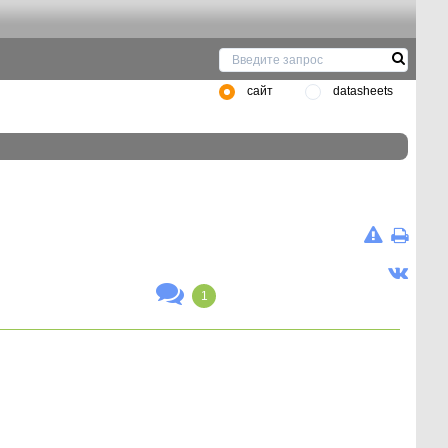
сайт
datasheets
1