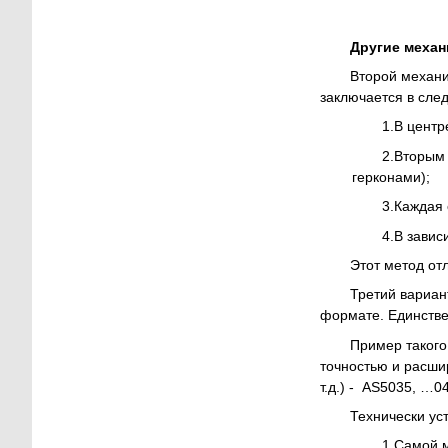
Другие механ
Второй механи
заключается в сл
1.
В центр
2.
Вторым 
герконами);
3.
Каждая 
4.
В завис
Этот метод от
Третий вариан
формате. Единствен
Пример такого
точностью и расш
т.д.) - AS5035, …0
Технически уст
1.
Самой м