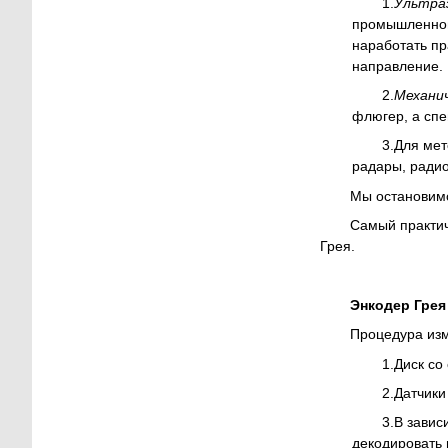
1.
Ультраз
промышленной 
наработать пр
направление.
2.
Механич
флюгер, а спе
3.
Для мет
радары, радио
Мы остановимс
Самый практич
Грея.
Энкодер Грея
Процедура из
1.
Диск со
2.
Датчики
3.
В завис
декодировать