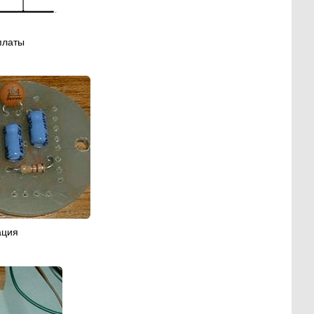
платы
ация