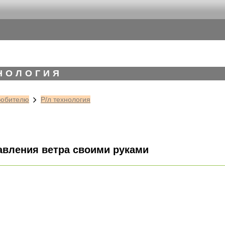
ХНОЛОГИЯ
юбителю
Р/л технология
авления ветра своими руками