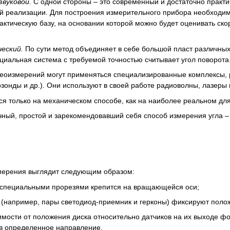
вуковой.
С одной стороны – это современный и достаточно практи
реализации. Для построения измерительного прибора необходимо 
актическую базу, на основании которой можно будет оценивать ско
еский.
По сути метод объединяет в себе большой пласт различных 
циальная система с требуемой точностью считывает угол поворота
еоизмерений могут применяться специализированные комплексы, 
зонды и др.). Они используют в своей работе радиоволны, лазеры 
я только на механическом способе, как на наиболее реальном дл
ный, простой и зарекомендовавший себя способ измерения угла –
мерения выглядит следующим образом:
 специальными прорезями крепится на вращающейся оси;
 (например, пары светодиод-приемник и герконы) фиксируют поло
имости от положения диска относительно датчиков на их выходе ф
 в определенное направление.