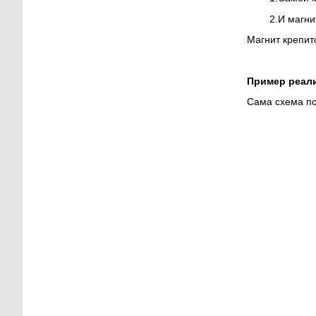
2.
И магни
Магнит крепит
Пример реали
Сама схема п