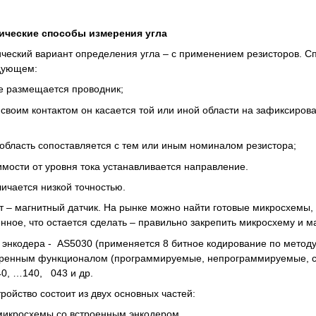
ические способы измерения угла
ческий вариант определения угла – с применением резисторов. С
едующем:
е размещается проводник;
своим контактом он касается той или иной области на зафиксиров
область сопоставляется с тем или иным номиналом резистора;
имости от уровня тока устанавливается направление.
личается низкой точностью.
т – магнитный датчик. На рынке можно найти готовые микросхемы,
ное, что остается сделать – правильно закрепить микросхему и маг
 энкодера - AS5030 (применяется 8 битное кодирование по методу
иренным функционалом (программируемые, непрограммируемые, с
40, …140, 043 и др.
ройство состоит из двух основных частей:
икросхемы со встроенным энкодером,