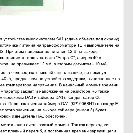
 устройства выключателем SA1 (сдача объекта под охрану)
 источника питания на трансформаторе Т1 и выпрямителе на
B2. При этом напряжение питания 12 В на выходе
остояние контакты датчика "Астра-С", а через 40 с
окоя, не превышает 12 мА, а вторым датчиком - 10 мА.
ние, а человек, включивший сигнализацию, не покинул
 40 с), предназначено устройство задержки, выполненное на
еме компаратора напряжения. В начальный момент времени,
мпаратор закрыт, и напряжение на резисторе R6 также
и микросхемы DA3 и таймера DA1). Конден-сатор С6
тва. Порог включения таймера DA1 (КР1006ВИ1) по входу Е
ет этого значения, на выходе таймера (вывод 3) будет
уковой извещатель HA1 обесточен.
тметить один очень важный момент. Так как переходная
еет плавный перегиб, а постоянная времени зарядки цепи