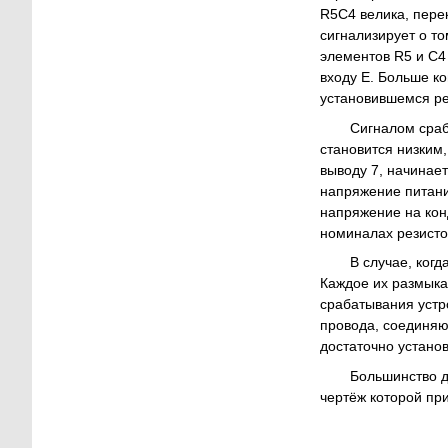
R5C4 велика, пере
сигнализирует о то
элементов R5 и С4 
входу Е. Больше к
установившемся ре
Сигналом сраб
становится низким,
выводу 7, начинает
напряжение питания
напряжение на кон
номиналах резисто
В случае, когд
Каждое их размыка
срабатывания устр
провода, соединяющ
достаточно устано
Большинство д
чертёж которой при