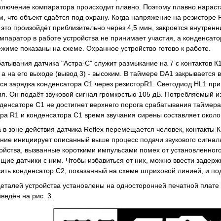
ключение компаратора происходит плавно. Поэтому плавно нараста
м, что объект сдаётся под охрану. Когда напряжение на резисторе 
это произойдёт приблизительно через 4,5 мин, закроется внутренн
омпаратор в работе устройства не принимает участия, а конденса
жиме показаны на схеме. Охранное устройство готово к работе.
атывания датчика "Астра-С" служит размыкание на 7 с контактов К
 а на его выходе (вывод 3) - высоким. В таймере DA1 закрывается 
ся зарядка конденсатора С1 через резисторR1. Светодиод HL1 при 
. Он подаёт звуковой сигнал громкостью 105 дБ. Потребляемый изв
денсаторе С1 не достигнет верхнего порога срабатывания таймера 
ра R1 и конденсатора С1 время звучания сирены составляет около
а в зоне действия датчика Reflex перемещается человек, контакты 
ние инициирует описанный выше процесс подачи звукового сигнал
ойства, вызванные короткими импульсами помех от установленног
ие датчики с ним. Чтобы избавиться от них, можно ввести задержку
вить конденсатор С2, показанный на схеме штриховой линией, и по
еталей устройства установлены на односторонней печатной плате 
ведён на рис. 3.