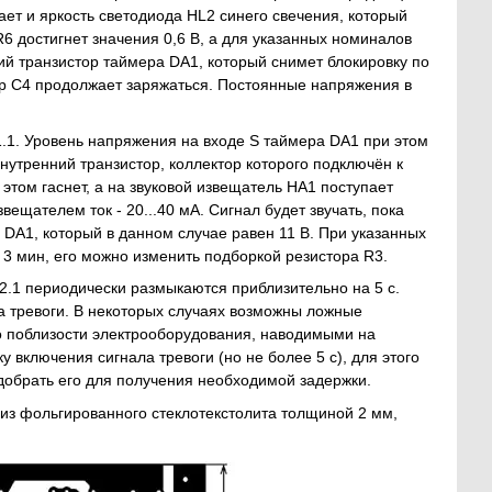
ет и яркость светодиода HL2 синего свечения, который
R6 достигнет значения 0,6 В, а для указанных номиналов
ий транзистор таймера DA1, который снимет блокировку по
тор С4 продолжает заряжаться. Постоянные напряжения в
1.1. Уровень напряжения на входе S таймера DA1 при этом
внутренний транзистор, коллектор которого подключён к
этом гаснет, а на звуковой извещатель HA1 поступает
ещателем ток - 20...40 мА. Сигнал будет звучать, пока
DA1, который в данном случае равен 11 В. При указанных
 3 мин, его можно изменить подборкой резистора R3.
К2.1 периодически размыкаются приблизительно на 5 с.
а тревоги. В некоторых случаях возможны ложные
о поблизости электрооборудования, наводимыми на
 включения сигнала тревоги (но не более 5 с), для этого
добрать его для получения необходимой задержки.
из фольгированного стеклотекстолита толщиной 2 мм,