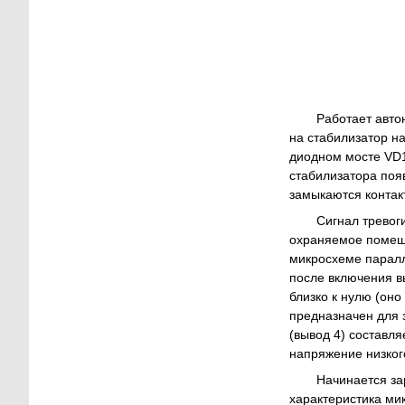
Работает авто
на стабилизатор н
диодном мосте VD1
стабилизатора появ
замыкаются контак
Сигнал тревог
охраняемое помеще
микросхеме паралл
после включения в
близко к нулю (оно
предназначен для 
(вывод 4) составля
напряжение низког
Начинается за
характеристика ми