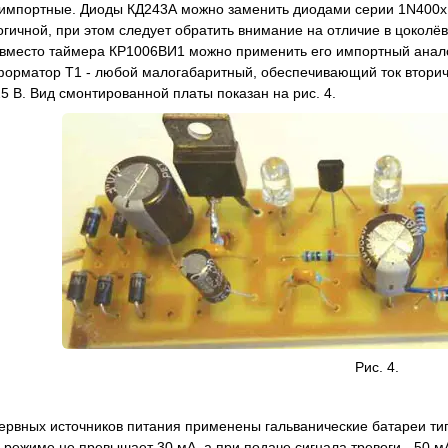
импортные. Диоды КД243А можно заменить диодами серии 1N400х
гичной, при этом следует обратить внимание на отличие в цокол
вместо таймера КР1006ВИ1 можно применить его импортный анало
форматор Т1 - любой малогабаритный, обеспечивающий ток вторич
5 В. Вид смонтированной платы показан на рис. 4.
Рис. 4.
зервных источников питания применены гальванические батареи ти
 режиме не превышает 30 мА, а при подаче сигнала тревоги - 50 м