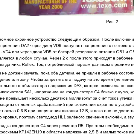
Рис. 2.
номное охранное устройство следующим образом. После включения
апряжения DA2 через диод VD6 поступает напряжение от сетевого
-VD4 или через диод VD5 от батарей резервного питания GB1 и G
ляется в любом случае. Через 2 с после этого приходят в рабочее с
ты датчика Reflex. Ток, потребляемый первым датчиком в режиме п
и не должен звучать, пока оба датчика не пришли в рабочее состоя
ние или зону. Чтобы запретить его подачу на это время (не менее
ельного стабилизатора напряжения DA3, которая включена по сх
ыключателя SA1, напряжение на конденсаторе С4 близко к нулю, ко
 не превышает несколько десятков милливольт за счёт токов утечк
защиты от ложных срабатываний при включении охранного устройс
ет около 0,6 В при напряжении питания 12 В, и пока оно не достигн
о уровня, поэтому светодиод HL1 зелёного свечения включён, а зв
рядка конденсатора С4 через резистор R5. При этом необходимо о
кросхемы КР142ЕН19 в области напряжения 2,5 В и малых токов им