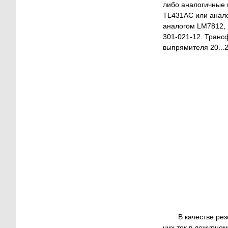
либо аналогичные 
TL431AC или анало
аналогом LM7812, 
301-021-12. Транс
выпрямителя 20...2
В качестве ре
них ток в дежурном