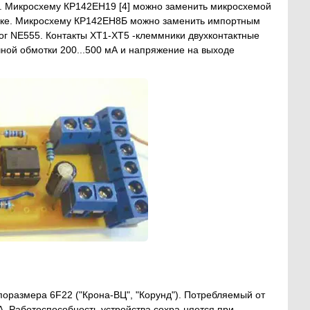
. Микросхему КР142ЕН19 [4] можно заменить микросхемой
ёвке. Микросхему КР142ЕН8Б можно заменить импортным
г NE555. Контакты XT1-XT5 -клеммники двухконтактные
ной обмотки 200...500 мА и напряжение на выходе
поразмера 6F22 ("Крона-ВЦ", "Корунд"). Потребляемый от
А. Работоспособность устройства сохра-няется при