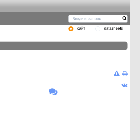
сайт
datasheets