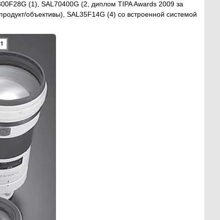
00F28G (1), SAL70400G (2, диплом TIPA Awards 2009 за
продукт/объективы), SAL35F14G (4) со встроенной системой