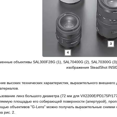
Сменные объективы SAL300F28G (1), SAL70400G (2), SAL70300G (3)
изображения SteadShot INS
ние высоких технических характеристик, выразительного внешнего 
атериалов.
ьзование линз большого диаметра (72 мм для VX2200E/PD175Р/17
ляемую площадью его собирающей поверхности (апертурой), пропо
щью объективов "G-Lens" можно получать выразительные снимки с
а рис. 2.