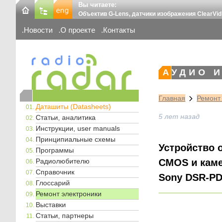
Вы читаете:
Объектив G-Lens, датчики изображения ClearV
Новости
О проекте
Контакты
АУДИО 
Главная
Ремонт
Даташиты (Datasheets)
5 лет назад
Статьи, аналитика
Инструкции, user manuals
Принципиальные схемы
Устройство 
Программы
Радиолюбителю
CMOS и каме
Справочник
Sony DSR-PD
Глоссарий
Ремонт электроники
Выставки
Статьи, партнеры