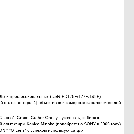
0E) и профессиональных (DSR-PD175P/177P/198P)
статье автора [1] объективов и камерных каналов моделей
ens" (Grace, Gather Gratify - украшать, собирать,
й опыт фирм Konica Minolta (приобретена SONY в 2006 году)
ONY "G Lens" с успехом используются для