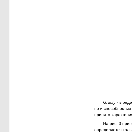
Gratify
- в ряд
но и способностью
принято характериз
На рис. 3 при
определяется толь