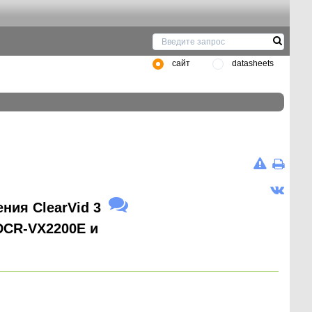
сайт
datasheets
ния ClearVid 3
DCR-VX2200E и