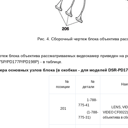
Рис. 4. Сборочный чертеж блока объектива ра
теж блока объектива рассматриваемых видеокамер приведен на рис
P/PD177P/PD198P) - в таблице.
ера основных узлов блока (в скобках - для моделей DSR-PD1
№
№
Наи
позиции
детали
1-788-
775-41
LENS, VID
201
VIDEO CF0022) 
(1-788-
объектива в сб
775-31)