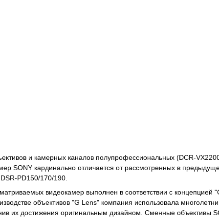
бъективов и камерных каналов полупрофессиональных (DCR-VX220
ер SONY кардинально отличается от рассмотренных в предыдущей 
 DSR-PD150/170/190.
матриваемых видеокамер выполнен в соответствии с концепцией "G L
оизводстве объективов "G Lens" компания использовала многолетни
олнив их достижения оригинальным дизайном. Сменные объективы S