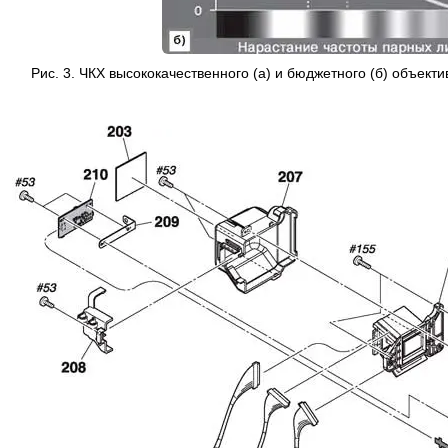
Рис. 3. ЧКХ высококачественного (а) и бюджетного (б) объект