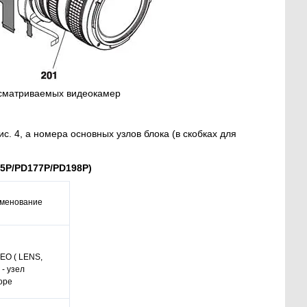
ссматриваемых видеокамер
. 4, а номера основных узлов блока (в скобках для
75P/PD177P/PD198P)
менование
EO ( LENS,
- узел
оре