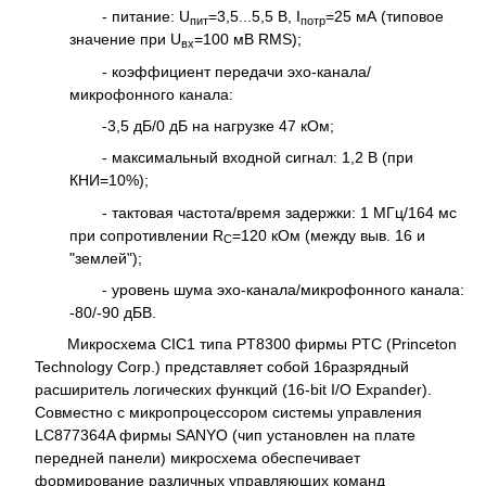
- питание: U
=3,5...5,5 В, I
=25 мА (типовое
пит
потр
значение при U
=100 мВ RMS);
вх
- коэффициент передачи эхо-канала/
микрофонного канала:
-3,5 дБ/0 дБ на нагрузке 47 кОм;
- максимальный входной сигнал: 1,2 В (при
КНИ=10%);
- тактовая частота/время задержки: 1 МГц/164 мс
при сопротивлении R
=120 кОм (между выв. 16 и
C
"землей");
- уровень шума эхо-канала/микрофонного канала:
-80/-90 дБВ.
Микросхема CIC1 типа PT8300 фирмы PTC (Princeton
Technology Corp.) представляет собой 16разрядный
расширитель логических функций (16-bit I/O Expander).
Совместно с микропроцессором системы управления
LC877364A фирмы SANYO (чип установлен на плате
передней панели) микросхема обеспечивает
формирование различных управляющих команд