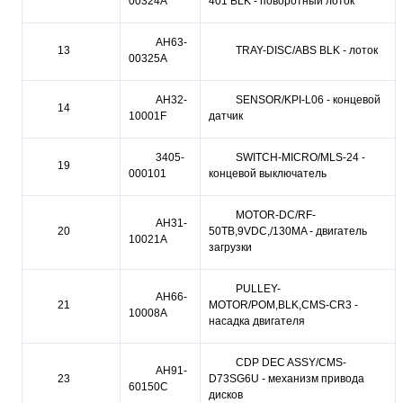
00324A
401 BLK - поворотный лоток
AH63-
13
TRAY-DISC/ABS BLK - лоток
00325A
AH32-
SENSOR/KPI-L06 - концевой
14
10001F
датчик
3405-
SWITCH-MICRO/MLS-24 -
19
000101
концевой выключатель
MOTOR-DC/RF-
AH31-
20
50TB,9VDC,/130MA - двигатель
10021A
загрузки
PULLEY-
AH66-
21
MOTOR/POM,BLK,CMS-CR3 -
10008A
насадка двигателя
CDP DEC ASSY/CMS-
AH91-
23
D73SG6U - механизм привода
60150C
дисков