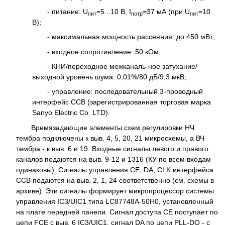
- питание: U
=5...10 В, I
=37 мА (при U
=10
пит
потр
пит
В);
- максимальная мощность рассеяния: до 450 мВт;
- входное сопротивление: 50 кОм;
- КНИ/переходное межканаль-ное затухание/
выходной уровень шума: 0,01%/80 дБ/9,3 мкВ;
- управление: последовательный 3-проводный
интерфейс ССВ (зарегистрированная торговая марка
Sanyo Electric Co. LTD).
Времязадающие элементы схем регулировки НЧ
тембра подключены к выв. 4, 5, 20, 21 микросхемы, а ВЧ
тембра - к выв. 6 и 19. Входные сигналы левого и правого
каналов подаются на выв. 9-12 и 1316 (КУ по всем входам
одинаковы). Сигналы управления CE, DA, CLK интерфейса
ССВ подаются на выв. 2, 1, 24 соответственно (см. схемы в
архиве). Эти сигналы формирует микропроцессор системы
управления IC3/UIC1 типа LC87748A-50H0, установленный
на плате передней панели. Сигнал доступа СЕ поступает по
цепи FCE с выв. 6 IC3/UIC1, сигнал DA по цепи PLL-DO - с