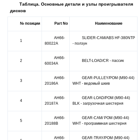
Таблица. Основные детали и узлы проигрывателя
дисков
№
позиции
Part No
Наименование
AH66-
SLIDER-CAM/ABS HF-380NTP
1
80022A
- ползун
AH66-
2
BELT-LOAD/CR - пассик
60034A
AH66-
GEAR-PULLEY/POM (M90-44)
3
20186A
WHT - ведомый шкив
AH66-
GEAR-LOAD/POM (M90-44)
4
20187A
BLK - загрузочная шестерня
AH66-
GEAR-CAM/ POM (M90-44)
5
20188B
WHT - программная шестерня
AH66-
GEAR-TRAY/POM (M90-44)