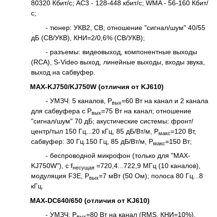
80320 Кбит/с; АС3 - 128-448 кбит/с; WMA - 56-160 Кбит/
с;
- тюнер: УКВ2, СВ; отношение "сигнал/шум" 40/55
дБ (СВ/УКВ), КНИ=2/0,6% (СВ/УКВ);
- разъемы: видеовыход, компонентные выходы
(RCA), S-Video выход, линейные выходы, входы звука,
выход на сабвуфер.
MAX-KJ750/KJ750W (отличия от KJ610)
- УМЗЧ: 5 каналов, Р
=60 Вт на канал и 2 канала
вых
для сабвуфера с Р
=75 Вт на канал; отношение
вых
"сигнал/шум" 70 дБ; акустические системы: фронт/
центр/тыл 150 Гц...20 кГц, 85 дБ/Вт/м, Р
=120 Вт,
макс
сабвуфер: 30 Гц.150 Гц, 85 дБ/Вт/м, Р
=150 Вт;
макс
- беспроводной микрофон (только для "MAX-
KJ750W"), с f
=720,4...722,9 МГц (10 каналов),
несущая
модуляция F3E, Р
=7 мВт (50 Ом); полоса 80 Гц...8
вых
кГц.
MAX-DC640/650 (отличия от KJ610)
- УМЗЧ: Р
=80 Вт на канал (RMS, КНИ=10%).
вых