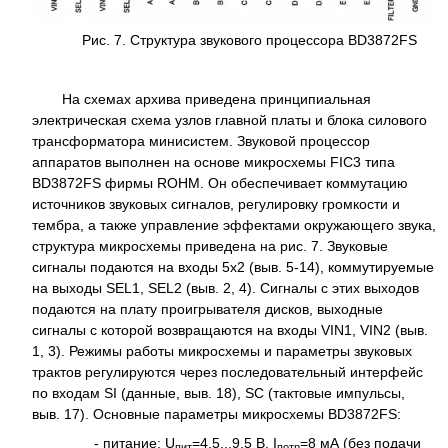
Рис. 7. Структура звукового процессора BD3872FS
На схемах архива приведена принципиальная
электрическая схема узлов главной платы и блока силового
трансформатора минисистем. Звуковой процессор
аппаратов выполнен на основе микросхемы FIC3 типа
BD3872FS фирмы ROHM. Он обеспечивает коммутацию
источников звуковых сигналов, регулировку громкости и
тембра, а также управление эффектами окружающего звука,
структура микросхемы приведена на рис. 7. Звуковые
сигналы подаются на входы 5x2 (выв. 5-14), коммутируемые
на выходы SEL1, SEL2 (выв. 2, 4). Сигналы с этих выходов
подаются на плату проигрывателя дисков, выходные
сигналы с которой возвращаются на входы VIN1, VIN2 (выв.
1, 3). Режимы работы микросхемы и параметры звуковых
трактов регулируются через последовательный интерфейс
по входам SI (данные, выв. 18), SC (тактовые импульсы,
выв. 17). Основные параметры микросхемы BD3872FS:
- питание: U
=4,5...9,5 В, I
=8 мА (без подачи
пит
потр