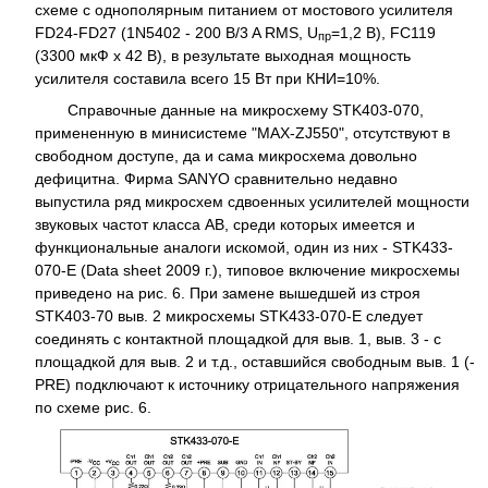
схеме с однополярным питанием от мостового усилителя
FD24-FD27 (1N5402 - 200 B/3 A RMS, U
=1,2 В), FC119
пр
(3300 мкФ x 42 В), в результате выходная мощность
усилителя составила всего 15 Вт при КНИ=10%.
Справочные данные на микросхему STK403-070,
примененную в минисистеме "MAX-ZJ550", отсутствуют в
свободном доступе, да и сама микросхема довольно
дефицитна. Фирма SANYO сравнительно недавно
выпустила ряд микросхем сдвоенных усилителей мощности
звуковых частот класса АВ, среди которых имеется и
функциональные аналоги искомой, один из них - STK433-
070-E (Data sheet 2009 г.), типовое включение микросхемы
приведено на рис. 6. При замене вышедшей из строя
STK403-70 выв. 2 микросхемы STK433-070-E следует
соединять с контактной площадкой для выв. 1, выв. 3 - с
площадкой для выв. 2 и т.д., оставшийся свободным выв. 1 (-
PRE) подключают к источнику отрицательного напряжения
по схеме рис. 6.