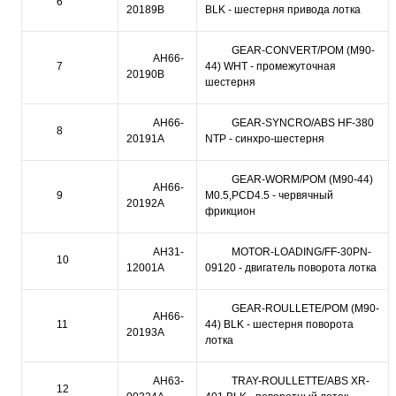
6
20189B
BLK - шестерня привода лотка
GEAR-CONVERT/POM (M90-
AH66-
7
44) WHT - промежуточная
20190B
шестерня
AH66-
GEAR-SYNCRO/ABS HF-380
8
20191A
NTP - синхро-шестерня
GEAR-WORM/POM (M90-44)
AH66-
9
M0.5,PCD4.5 - червячный
20192A
фрикцион
AH31-
MOTOR-LOADING/FF-30PN-
10
12001A
09120 - двигатель поворота лотка
GEAR-ROULLETE/POM (M90-
AH66-
11
44) BLK - шестерня поворота
20193A
лотка
AH63-
TRAY-ROULLETTE/ABS XR-
12