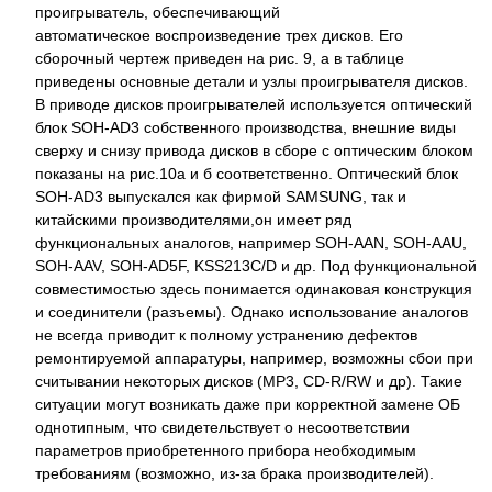
проигрыватель, обеспечивающий
автоматическое воспроизведение трех дисков. Его
сборочный чертеж приведен на рис. 9, а в таблице
приведены основные детали и узлы проигрывателя дисков.
В приводе дисков проигрывателей используется оптический
блок SOH-AD3 собственного производства, внешние виды
сверху и снизу привода дисков в сборе с оптическим блоком
показаны на рис.10а и б соответственно. Оптический блок
SOH-AD3 выпускался как фирмой SAMSUNG, так и
китайскими производителями,он имеет ряд
функциональных аналогов, например SOH-AAN, SOH-AAU,
SOH-AAV, SOH-AD5F, KSS213C/D и др. Под функциональной
совместимостью здесь понимается одинаковая конструкция
и соединители (разъемы). Однако использование аналогов
не всегда приводит к полному устранению дефектов
ремонтируемой аппаратуры, например, возможны сбои при
считывании некоторых дисков (МР3, CD-R/RW и др). Такие
ситуации могут возникать даже при корректной замене ОБ
однотипным, что свидетельствует о несоответствии
параметров приобретенного прибора необходимым
требованиям (возможно, из-за брака производителей).