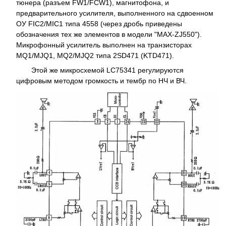
тюнера (разъем FW1/FCW1), магнитофона, и
предварительного усилителя, выполненного на сдвоенном
ОУ FIC2/MIC1 типа 4558 (через дробь приведены
обозначения тех же элементов в модели "MAX-ZJ550").
Микрофонный усилитель выполнен на транзисторах
MQ1/MJQ1, MQ2/MJQ2 типа 2SD471 (KTD471).
Этой же микросхемой LC75341 регулируются
цифровым методом громкость и тембр по НЧ и ВЧ.