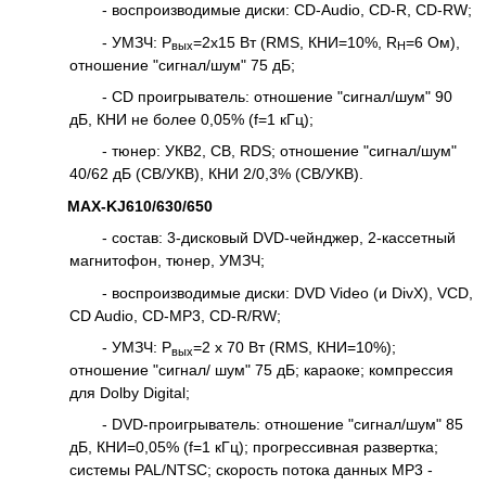
- воспроизводимые диски: CD-Audio, CD-R, CD-RW;
- УМЗЧ: Р
=2х15 Вт (RMS, КНИ=10%, R
=6 Ом),
вых
H
отношение "сигнал/шум" 75 дБ;
- CD проигрыватель: отношение "сигнал/шум" 90
дБ, КНИ не более 0,05% (f=1 кГц);
- тюнер: УКВ2, СВ, RDS; отношение "сигнал/шум"
40/62 дБ (СВ/УКВ), КНИ 2/0,3% (СВ/УКВ).
MAX-KJ610/630/650
- состав: 3-дисковый DVD-чейнджер, 2-кассетный
магнитофон, тюнер, УМЗЧ;
- воспроизводимые диски: DVD Video (и DivX), VCD,
CD Audio, CD-MP3, CD-R/RW;
- УМЗЧ: Р
=2 x 70 Вт (RMS, КНИ=10%);
вых
отношение "сигнал/ шум" 75 дБ; караоке; компрессия
для Dolby Digital;
- DVD-проигрыватель: отношение "сигнал/шум" 85
дБ, КНИ=0,05% (f=1 кГц); прогрессивная развертка;
системы PAL/NTSC; скорость потока данных МР3 -