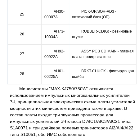
AH30-
PICK-UP/SOH-AD3 -
25
00007A
оптический блок (ОБ)
AH73-
RUBBER-CD(G) - резиновые
26
10034A
втулки
AH92-
ASSY PCB CD MAIN - главная
27
00922A
плата проигрывателя
AH61-
BRKT-CHUCK - фиксирующая
28
00225A
шайба
Минисистемы "MAX-KJ750/750W" отличаются
использованием импульсных многоканальных усилителей
ЗЧ, принципиальная электрическая схема платы усилителей
мощности этих минисистем приведена также в архиве. В
состав платы входят три звуковых процессора для
импульсных усилителей ЗЧ класса D AIC1/AIC3/AIC21 типа
S1A0071 и три драйвера полевых транзисторов AI2/AI4/AI22
типа S10051, обе ИМС собственного