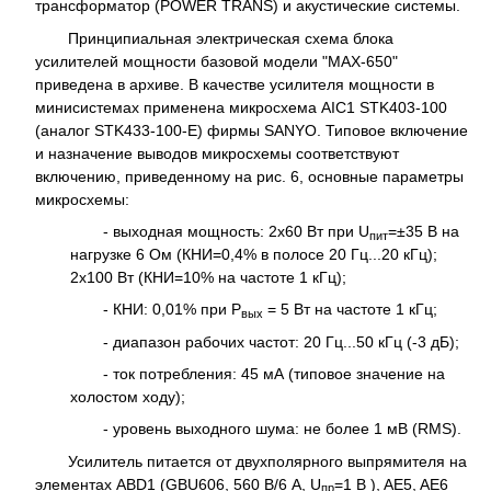
трансформатор (POWER TRANS) и акустические системы.
Принципиальная электрическая схема блока
усилителей мощности базовой модели "MAX-650"
приведена в архиве. В качестве усилителя мощности в
минисистемах применена микросхема AIC1 STK403-100
(аналог STK433-100-E) фирмы SANYO. Типовое включение
и назначение выводов микросхемы соответствуют
включению, приведенному на рис. 6, основные параметры
микросхемы:
- выходная мощность: 2x60 Вт при U
=±35 В на
пит
нагрузке 6 Ом (КНИ=0,4% в полосе 20 Гц...20 кГц);
2x100 Вт (КНИ=10% на частоте 1 кГц);
- КНИ: 0,01% при Р
= 5 Вт на частоте 1 кГц;
вых
- диапазон рабочих частот: 20 Гц...50 кГц (-3 дБ);
- ток потребления: 45 мА (типовое значение на
холостом ходу);
- уровень выходного шума: не более 1 мВ (RMS).
Усилитель питается от двухполярного выпрямителя на
элементах ABD1 (GBU606, 560 В/6 А, U
=1 В ), AE5, AE6
пр