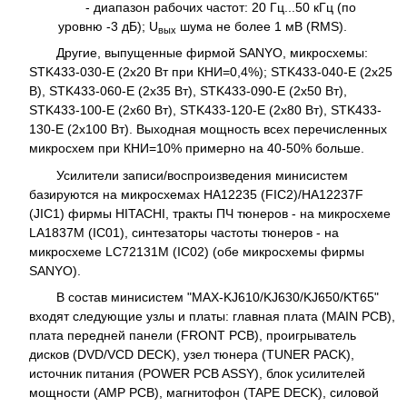
- диапазон рабочих частот: 20 Гц...50 кГц (по
уровню -3 дБ); U
шума не более 1 мВ (RMS).
вых
Другие, выпущенные фирмой SANYO, микросхемы:
STK433-030-E (2x20 Вт при КНИ=0,4%); STK433-040-E (2x25
B), STK433-060-E (2x35 Вт), STK433-090-E (2x50 Вт),
STK433-100-E (2x60 Вт), STK433-120-E (2x80 Вт), STK433-
130-E (2x100 Вт). Выходная мощность всех перечисленных
микросхем при КНИ=10% примерно на 40-50% больше.
Усилители записи/воспроизведения минисистем
базируются на микросхемах НА12235 (FIC2)/HA12237F
(JIC1) фирмы HITACHI, тракты ПЧ тюнеров - на микросхеме
LA1837M (IC01), синтезаторы частоты тюнеров - на
микросхеме LC72131M (IC02) (обе микросхемы фирмы
SANYO).
В состав минисистем "MAX-KJ610/KJ630/KJ650/KT65"
входят следующие узлы и платы: главная плата (MAIN PCB),
плата передней панели (FRONT PCB), проигрыватель
дисков (DVD/VCD DECK), узел тюнера (TUNER PACK),
источник питания (POWER PCB ASSY), блок усилителей
мощности (AMP PCB), магнитофон (TAPE DECK), силовой