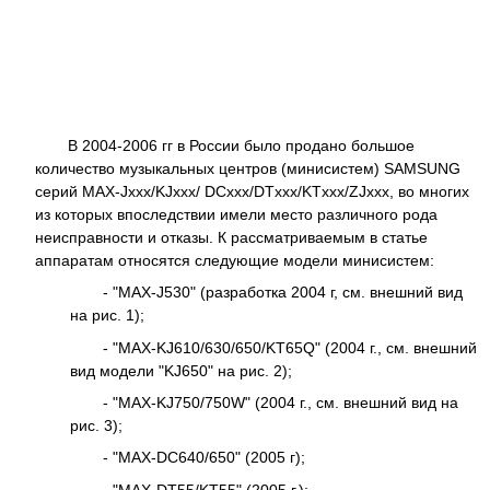
В 2004-2006 гг в России было продано большое
количество музыкальных центров (минисистем) SAMSUNG
серий MAX-Jxxx/KJxxx/ DCxxx/DTxxx/KTxxx/ZJxxx, во многих
из которых впоследствии имели место различного рода
неисправности и отказы. К рассматриваемым в статье
аппаратам относятся следующие модели минисистем:
- "MAX-J530" (разработка 2004 г, см. внешний вид
на рис. 1);
- "MAX-KJ610/630/650/KT65Q" (2004 г., см. внешний
вид модели "KJ650" на рис. 2);
- "MAX-KJ750/750W" (2004 г., см. внешний вид на
рис. 3);
- "MAX-DC640/650" (2005 г);
- "MAX-DT55/KT55" (2005 г.);