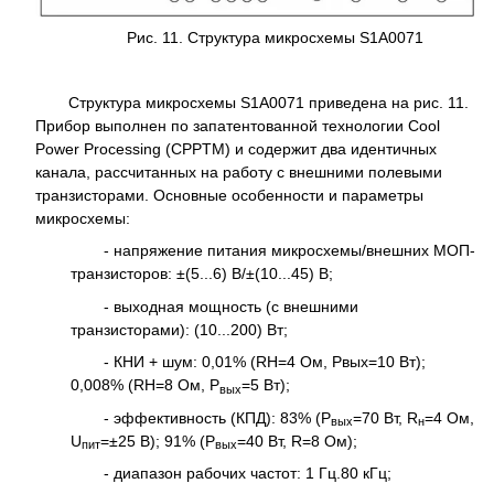
Рис. 11. Структура микросхемы S1A0071
Структура микросхемы S1A0071 приведена на рис. 11.
Прибор выполнен по запатентованной технологии Cool
Power Processing (CPPTM) и содержит два идентичных
канала, рассчитанных на работу с внешними полевыми
транзисторами. Основные особенности и параметры
микросхемы:
- напряжение питания микросхемы/внешних МОП-
транзисторов: ±(5...6) В/±(10...45) В;
- выходная мощность (с внешними
транзисторами): (10...200) Вт;
- КНИ + шум: 0,01% (RН=4 Ом, Рвых=10 Вт);
0,008% (RН=8 Ом, Р
=5 Вт);
вых
- эффективность (КПД): 83% (Р
=70 Вт, R
=4 Ом,
вых
н
U
=±25 В); 91% (Р
=40 Вт, R=8 Ом);
пит
вых
- диапазон рабочих частот: 1 Гц.80 кГц;