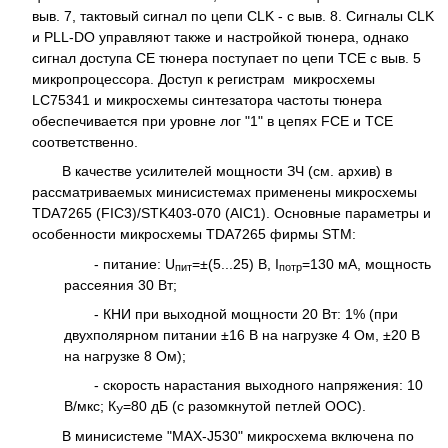
выв. 7, тактовый сигнал по цепи CLK - с выв. 8. Сигналы CLK
и PLL-DO управляют также и настройкой тюнера, однако
сигнал доступа СЕ тюнера поступает по цепи ТСЕ с выв. 5
микропроцессора. Доступ к регистрам микросхемы
LC75341 и микросхемы синтезатора частоты тюнера
обеспечивается при уровне лог "1" в цепях FCE и ТСЕ
соответственно.
В качестве усилителей мощности ЗЧ (см. архив) в
рассматриваемых минисистемах применены микросхемы
TDA7265 (FIC3)/STK403-070 (AIC1). Основные параметры и
особенности микросхемы TDA7265 фирмы STM:
- питание: U
=±(5...25) В, I
=130 мА, мощность
пит
потр
рассеяния 30 Вт;
- КНИ при выходной мощности 20 Вт: 1% (при
двухполярном питании ±16 В на нагрузке 4 Ом, ±20 В
на нагрузке 8 Ом);
- скорость нарастания выходного напряжения: 10
В/мкс; К
=80 дБ (с разомкнутой петлей ООС).
У
В минисистеме "MAX-J530" микросхема включена по