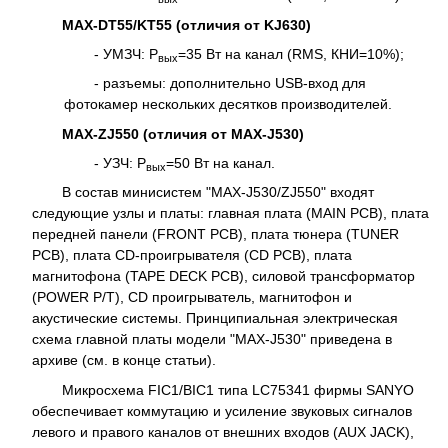
MAX-DТ55/KТ55 (отличия от KJ630)
- УМЗЧ: Р
=35 Вт на канал (RMS, КНИ=10%);
вых
- разъемы: дополнительно USB-вход для
фотокамер нескольких десятков производителей.
MAX-ZJ550 (отличия от MAX-J530)
- УЗЧ: Р
=50 Вт на канал.
вых
В состав минисистем "MAX-J530/ZJ550" входят
следующие узлы и платы: главная плата (MAIN PCB), плата
передней панели (FRONT PCB), плата тюнера (TUNER
PCB), плата CD-проигрывателя (CD PCB), плата
магнитофона (TAPE DECK PCB), силовой трансформатор
(POWER P/T), CD проигрыватель, магнитофон и
акустические системы. Принципиальная электрическая
схема главной платы модели "MAX-J530" приведена в
архиве (см. в конце статьи).
Микросхема FIC1/BIC1 типа LC75341 фирмы SANYO
обеспечивает коммутацию и усиление звуковых сигналов
левого и правого каналов от внешних входов (AUX JACK),