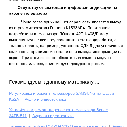
Отсутствуют знаковая и цифровая индикации на
экране телевизора
Чаще всего причиной неисправности является выход
из строя микросхемы D1 типа К1533АП4. По желанию
потребителя в телевизоре "Юность 42ТЦ-408Д" могут
выполняться не все предложенные в статье доработки, а
только их часть, например, установка СДУ-5 для увеличения
количества принимаемых каналов и вывода информации на
экран. При этом вовсе не обязательна замена модуля
цветности или введение модуля дежурного режима.
Рекомендуем к данному материалу ...
Регулировка и ремонт телевизоров SAMSUNG на шасси
KS2A
|
Аудио и видеотехника
Устройство и ремонт переносного телевизора Верас
34ТБ-511
|
Аудио и видеотехника
Телевизоры Rolsen C142O/C212O — взгляд изнутри
|
Аудио