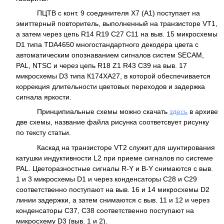
ПЦТВ с конт. 9 соединителя Х7 (А1) поступает на
эмиттерный повторитель, выполненный на транзисторе VT1,
а затем через цепь R14 R19 C27 C11 на выв. 15 микросхемы
D1 типа TDA4650 многостандартного декодера цвета с
автоматическим опознаванием сигналов систем SECAM,
PAL, NTSC и через цепь R18 Z1 R43 C39 на выв. 17
микросхемы D3 типа К174ХА27, в которой обеспечивается
коррекция длительности цветовых переходов и задержка
сигнала яркости.
Принципиальные схемы можно скачать
здесь
в архиве
две схемы, название файла рисунка соответсвует рисунку
по тексту статьи.
Каскад на транзисторе VT2 служит для шунтирования
катушки индуктивности L2 при приеме сигналов по системе
PAL. Цветоразностные сигналы R-Y и B-Y снимаются с выв.
1 и 3 микросхемы D1 и через конденсаторы С28 и С29
соответственно поступают на выв. 16 и 14 микросхемы D2
линии задержки, а затем снимаются с выв. 11 и 12 и через
конденсаторы С37, С38 соответственно поступают на
микросхему D3 (выв. 1 и 2).