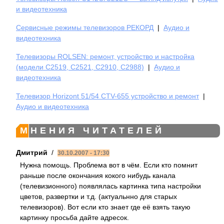
и видеотехника
Сервисные режимы телевизоров РЕКОРД
|
Аудио и
видеотехника
Телевизоры ROLSEN: ремонт, устройство и настройка
(модели C2519, C2521, C2910, C2988)
|
Аудио и
видеотехника
Телевизор Horizont 51/54 CTV-655 устройство и ремонт
|
Аудио и видеотехника
МНЕНИЯ ЧИТАТЕЛЕЙ
Дмитрий
/
30.10.2007 - 17:30
Нужна помощь. Проблема вот в чём. Если кто помнит
раньше после окончания кокого нибудь канала
(телевизионного) появлялась картинка типа настройки
цветов, развертки и т.д. (актуальнно для старых
телевизоров). Вот если кто знает где её взять такую
картинку просьба дайте адресок.