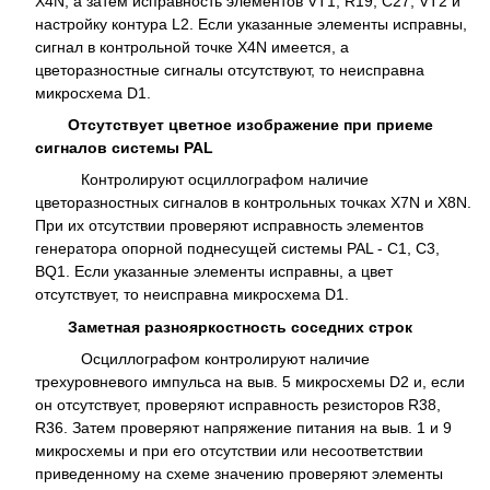
Х4N, а затем исправность элементов VT1, R19, С27, VT2 и
настройку контура L2. Если указанные элементы исправны,
сигнал в контрольной точке X4N имеется, а
цветоразностные сигналы отсутствуют, то неисправна
микросхема D1.
Отсутствует цветное изображение при приеме
сигналов системы PAL
Контролируют осциллографом наличие
цветоразностных сигналов в контрольных точках X7N и X8N.
При их отсутствии проверяют исправность элементов
генератора опорной поднесущей системы PAL - С1, С3,
BQ1. Если указанные элементы исправны, а цвет
отсутствует, то неисправна микросхема D1.
Заметная разнояркостность соседних строк
Осциллографом контролируют наличие
трехуровневого импульса на выв. 5 микросхемы D2 и, если
он отсутствует, проверяют исправность резисторов R38,
R36. Затем проверяют напряжение питания на выв. 1 и 9
микросхемы и при его отсутствии или несоответствии
приведенному на схеме значению проверяют элементы