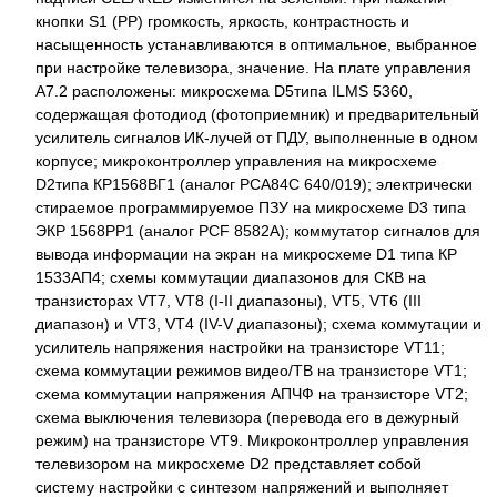
кнопки S1 (РР) громкость, яркость, контрастность и
насыщенность устанавливаются в оптимальное, выбранное
при настройке телевизора, значение. На плате управления
А7.2 расположены: микросхема D5типа ILMS 5360,
содержащая фотодиод (фотоприемник) и предварительный
усилитель сигналов ИК-лучей от ПДУ, выполненные в одном
корпусе; микроконтроллер управления на микросхеме
D2типа КР1568ВГ1 (аналог РСА84С 640/019); электрически
стираемое программируемое ПЗУ на микросхеме D3 типа
ЭКР 1568РР1 (аналог PCF 8582A); коммутатор сигналов для
вывода информации на экран на микросхеме D1 типа КР
1533АП4; схемы коммутации диапазонов для СКВ на
транзисторах VT7, VT8 (I-II диапазоны), VT5, VT6 (III
диапазон) и VT3, VT4 (IV-V диапазоны); схема коммутации и
усилитель напряжения настройки на транзисторе VT11;
схема коммутации режимов видео/ТВ на транзисторе VT1;
схема коммутации напряжения АПЧФ на транзисторе VT2;
схема выключения телевизора (перевода его в дежурный
режим) на транзисторе VT9. Микроконтроллер управления
телевизором на микросхеме D2 представляет собой
систему настройки с синтезом напряжений и выполняет