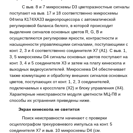
С выв. 8 и 7 микросхемы D3 цветоразностные сигналы
поступают на выв. 17 и 18 соответственно микросхемы
04типа К174ХАЗЗ видеопроцессора с автоматической
регулировкой баланса белого, в которой происходит
выделение сигналов основных цветов R, G, В и
осуществляются регулировки яркости, контрастности и
насыщенности управляющими сигналами, поступающими с
конт. 2, 3 и 4 соответственно соединителя Х7 (А1). С выв. 1,
3, 5 микросхемы D4 сигналы основных цветов поступают на
конт. 3, 4 и 5 соединителя Х3 и затем на плату кинескопа и
выходных видеоусилителей. Микросхема D4 обеспечивает
также коммутацию и обработку внешних сигналов основных
цветов, поступающих от конт. 1, 2, 3 соединителей,
подключаемых к кроссплате (Х2) и блоку управления (Х4).
Характерные неисправности модуля цветности МЦ-П8 и
способы их устранения приведены ниже.
Экран кинескопа не светится
Поиск неисправности начинают с проверки
осциллографом трехуровневого импульса на конт. 5
соединителя Х7 и выв. 10 микросхемы D4 (см.