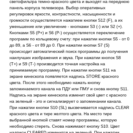
светофильтра темно-красного цвета и выходят на переднюю
панель корпуса телевизора. Выбор оперативных
регулировок яркости, контрастности, насыщенности и
громкости осуществляется нажатием кнопки S12 (F), а их
уменьшение или увеличение - кнопками S3 (-) или S2 (+).
Кнопками S5 (Р+) и S6 (Р-) осуществляется переключение
программ по кольцевому счету: при нажатии кнопки S5 - от 0
до 89, а S6 - от 89 до 0. При нажатии кнопки S7 (S)
происходит автоматический поиск программы до получения
наилучших изображения и звука. При нажатии кнопок S8
(Т+) и S9 (Т-) производится точная настройка на
принимаемую программу. При нажатии кнопки S11 на
экране кинескопа появляется надпись STORE красного
цвета. После этого необходимо нажать кнопку
запоминаемого канала на ПДУ или ПМУ и снова кнопку S11.
Надпись на экране кинескопа изменит свой цвет с красного
на зеленый - это и сигнализирует о запоминании канала.
При нажатии кнопки S10 (SL) высвечивается надпись CLEAR
красного цвета и тире желтого цвета. На место тире
выбранной кнопкой ставят номер программы, которую
необходимо стереть. Снова нажимают кнопку S10. Цвет
надписи CLEARED изменится на зеленый. При нажатии