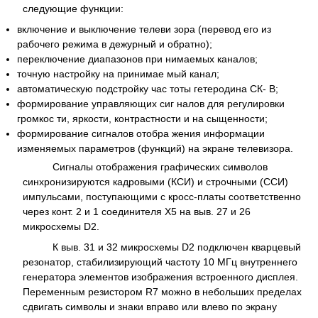
следующие функции:
включение и выключение телеви зора (перевод его из
рабочего режима в дежурный и обратно);
переключение диапазонов при нимаемых каналов;
точную настройку на принимае мый канал;
автоматическую подстройку час тоты гетеродина СК- В;
формирование управляющих сиг налов для регулировки
громкос ти, яркости, контрастности и на сыщенности;
формирование сигналов отобра жения информации
изменяемых параметров (функций) на экране телевизора.
Сигналы отображения графических символов
синхронизируются кадровыми (КСИ) и строчными (ССИ)
импульсами, поступающими с кросс-платы соответственно
через конт. 2 и 1 соединителя Х5 на выв. 27 и 26
микросхемы D2.
К выв. 31 и 32 микросхемы D2 подключен кварцевый
резонатор, стабилизирующий частоту 10 МГц внутреннего
генератора элементов изображения встроенного дисплея.
Переменным резистором R7 можно в небольших пределах
сдвигать символы и знаки вправо или влево по экрану