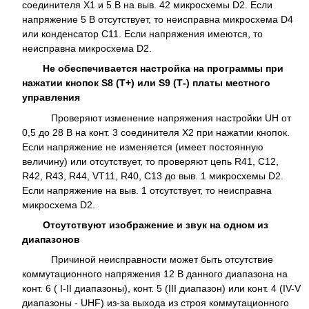
соединителя Х1 и 5 В на выв. 42 микросхемы D2. Если
напряжение 5 В отсутствует, то неисправна микросхема D4
или конденсатор С11. Если напряжения имеются, то
неисправна микросхема D2.
Не обеспечивается настройка на программы при
нажатии кнопок S8 (Т+) или S9 (Т-) платы местного
управления
Проверяют изменение напряжения настройки UН от
0,5 до 28 В на конт. 3 соединителя Х2 при нажатии кнопок.
Если напряжение не изменяется (имеет постоянную
величину) или отсутствует, то проверяют цепь R41, C12,
R42, R43, R44, VT11, R40, С13 до выв. 1 микросхемы D2.
Если напряжение на выв. 1 отсутствует, то неисправна
микросхема D2.
Отсутствуют изображение и звук на одном из
диапазонов
Причиной неисправности может быть отсутствие
коммутационного напряжения 12 В данного диапазона на
конт. 6 ( I-II диапазоны), конт. 5 (III диапазон) или конт. 4 (IV-V
диапазоны - UHF) из-за выхода из строя коммутационного