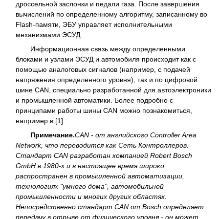
дроссельной заслонки и педали газа. После завершения
вычислений по определенному алгоритму, записанному во
Flash-памяти, ЭБУ управляет исполнительными
механизмами ЭСУД.
Информационная связь между определенными
блоками и узлами ЭСУД и автомобиля происходит как с
помощью аналоговых сигналов (например, с подачей
напряжения определенного уровня), так и по цифровой
шине CAN, специально разработанной для автоэлектроники
и промышленной автоматики. Более подробно с
принципами работы шины CAN можно познакомиться,
например в [1].
Примечание.
CAN - от английского Controller Area
Network, что переводится как Сеть Контроллеров.
Стандарт CAN разработан компанией Robert Bosch
GmbH в 1980-х и в настоящее время широко
распространен в промышленной автоматизации,
технологиях "умного дома", автомобильной
промышленности и многих других областях.
Непосредственно стандарт CAN от Bosch определяет
передачу в отрыве от физического уровня - он может