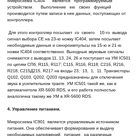
Микросхема IC404 является программируемым
устройством. Выполнение ею своих функций
производится путем записи в нее данных, поступающих от
контроллера.
Для этого контроллер посылает со своего 10-го вывода
сигнал выбора СЕ на 23-ю ножку IC404, затем посылает
необходимые данные и синхроимпульсы на 15-ю и 21-ю
ножки IC404 соответственно. Выходные звуковые сигналы
снимаются с выводов 11, 13, 24, 26 и поступают на УМ IC501
по цепям СПб, R115, R117; С115, R116, R118; С216, R216,
R218; С215Д215, R217 на входы 23, 13, 1, 11. Транзисторы
Q102, Q103, Q202, Q203 предназначены для отключения
звука в усилительном тракте. УМ IC501 такой же, как в
автомагнитоле XR-5600 RDS, и его работа полностью
аналогична такому же УМ в XR-5600 RDS.
4. Управление питанием.
Микросхема IC901 является управляемым источником
питания. Она обеспечивает формирование и выдачу
необходимых напряжений питания на различные