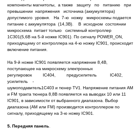
компоненты магнитолы, а также защиту по питанию при
превышении напряжения источника (аккумулятора)
допустимого уровня. На 7-ю ножку микросхемы подается
питание с аккумулятора (14,3В). В исходном состоянии
микросхема питает только системный контроллер
1С301(5,6В на 5-й ножке IC901). По сигналу POWER_ON,
приходящему от контроллера на 4-ю ножку IC901, происходит
включение питания.
На 9-й ножке IC901 появляется напряжение 8,4В,
поступающее на микросхему электронных
регулировок IC404, предусилитель IC402,
усилитель -
шумоподавитель1С403 и тюнер TV1. Напряжение питания AM
и FM тракта тюнера 8,8В появляется на выводах 10 или 11
IC901, в зависимости от выбранного диапазона. Выбор
диапазона (AM или FM) производится контроллером по
сигналу, приходящему на 3-ю ножку IC901.
5. Передняя панель
.