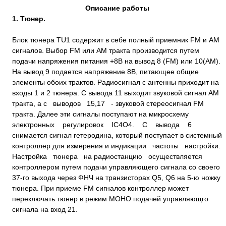
Описание работы
1. Тюнер.
Блок тюнера TU1 содержит в себе полный приемник FM и AM
сигналов. Выбор FM или AM тракта производится путем
подачи напряжения питания +8В на вывод 8 (FM) или 10(АМ).
На вывод 9 подается напряжение 8В, питающее общие
элементы обоих трактов. Радиосигнал с антенны приходит на
входы 1 и 2 тюнера. С вывода 11 выходит звуковой сигнал AM
тракта, а с выводов 15,17 - звуковой стереосигнал FM
тракта. Далее эти сигналы поступают на микросхему
электронных регулировок IC4O4. С вывода 6
снимается сигнал гетеродина, который поступает в системный
контроллер для измерения и индикации частоты настройки.
Настройка тюнера на радиостанцию осуществляется
контроллером путем подачи управляющего сигнала со своего
37-го выхода через ФНЧ на транзисторах Q5, Q6 на 5-ю ножку
тюнера. При приеме FM сигналов контроллер может
переключать тюнер в режим МОНО подачей управляющго
сигнала на вход 21.