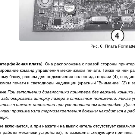
Рис. 6. Плата Formatte
нтерфейсная плата
). Она расположена с правой стороны принтера
ирование команд управления механизмом печати. Также на ней 
ному блоку, разъем для подключения соленоида подачи (4), соедин
змом печати и светодиоды индикации (красный "Внимание" (2) и зе
ние.
При выполнении диагностики принтера без верхней крышки
 заблокировать шторку лазера в открытом положении. Рычаг 
иться в нижнем положении при установленном картридже. Для 
ычаги прижима узла термозакрепления должны находиться в раб
ерх.
не включается, а при нажатии на выключатель отсутствует какая-л
т работы механики устройства), то возможны следующие причины: