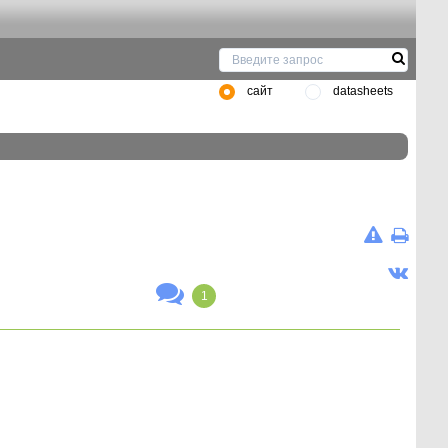
сайт
datasheets
1