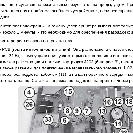
шь при отсутствии положительных результатов на предыдущем. П
е чего проверяют работоспособность устройства и, если неисправн
дики.
ентов плат электроники и замену узлов принтера выполняют тольк
и (около 1 минуты) - это необходимо для обеспечения разрядки ф
ринтера реализована на трех платах:
y PCB (
плата источников питания
). Она расположена с левой ст
ние 24 В), схема управления узлом термозакрепления и источник
тчиков регистрации и наличия картриджа J202 (6 на рис. 3), выхода
а также разъемы для подключения нагревательного элемента J102 (
 переноса подается кабелем (11), а на вал первичного заряда и м
) соответственно. Сетевое напряжение подается на принтер через ра