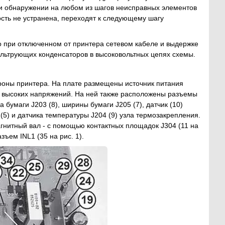
ри обнаружении на любом из шагов неисправных элементов
ость не устранена, переходят к следующему шагу
о при отключенном от принтера сетевом кабеле и выдержке
ильтрующих конденсаторов в высоковольтных цепях схемы.
ороны принтера. На плате размещены источник питания
и высоких напряжений. На ней также расположены разъемы
 бумаги J203 (8), ширины бумаги J205 (7), датчик (10)
5) и датчика температуры J204 (9) узла термозакрепления.
агнитный вал - с помощью контактных площадок J304 (11 на
зъем INL1 (35 на рис. 1).