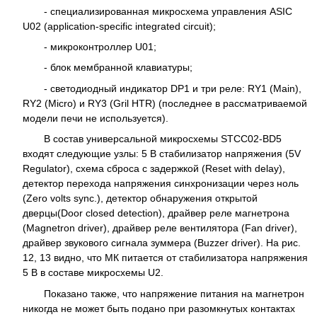
- специализированная микросхема управления ASIC
U02 (application-specific integrated circuit);
- микроконтроллер U01;
- блок мембранной клавиатуры;
- светодиодный индикатор DP1 и три реле: RY1 (Main),
RY2 (Micro) и RY3 (Gril HTR) (последнее в рассматриваемой
модели печи не используется).
В состав универсальной микросхемы STCC02-BD5
входят следующие узлы: 5 В стабилизатор напряжения (5V
Regulator), схема сброса с задержкой (Reset with delay),
детектор перехода напряжения синхронизации через ноль
(Zero volts sync.), детектор обнаружения открытой
дверцы(Door closed detection), драйвер реле магнетрона
(Magnetron driver), драйвер реле вентилятора (Fan driver),
драйвер звукового сигнала зуммера (Buzzer driver). На рис.
12, 13 видно, что МК питается от стабилизатора напряжения
5 В в составе микросхемы U2.
Показано также, что напряжение питания на магнетрон
никогда не может быть подано при разомкнутых контактах