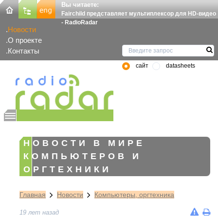
Вы читаете:
Fairchild представляет мультиплексор для HD-видео
- RadioRadar
Новости
О проекте
Контакты
сайт
datasheets
НОВОСТИ В МИРЕ
КОМПЬЮТЕРОВ И
ОРГТЕХНИКИ
Главная
Новости
Компьютеры, оргтехника
19 лет назад