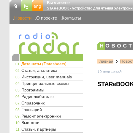
Вы читаете:
STAReBOOK - устройство для чтения электронн
Новости
О проекте
Контакты
НОВОСТ
Главная
Новос
Даташиты (Datasheets)
Статьи, аналитика
19 лет назад
Инструкции, user manuals
STAReBOOK 
Принципиальные схемы
Программы
Радиолюбителю
Справочник
Глоссарий
Ремонт электроники
Выставки
Статьи, партнеры