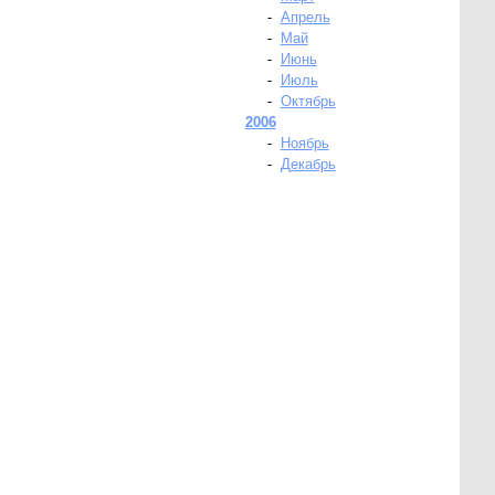
-
Апрель
-
Май
-
Июнь
-
Июль
-
Октябрь
2006
-
Ноябрь
-
Декабрь