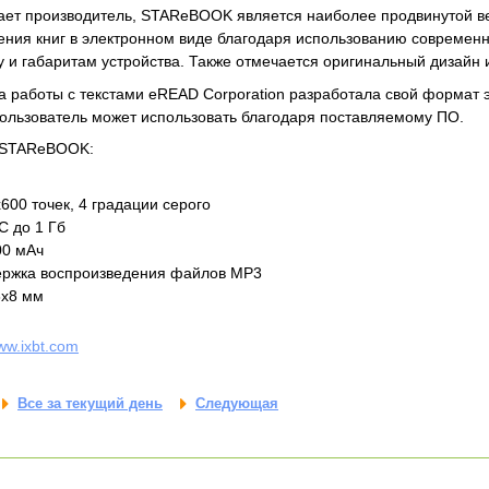
ает производитель, STAReBOOK является наиболее продвинутой в
тения книг в электронном виде благодаря использованию современны
 и габаритам устройства. Также отмечается оригинальный дизайн 
а работы с текстами eREAD Corporation разработала свой формат
пользователь может использовать благодаря поставляемому ПО.
 STAReBOOK:
600 точек, 4 градации серого
 до 1 Гб
00 мАч
ержка воспроизведения файлов МР3
8х8 мм
ww.ixbt.com
Все за текущий день
Следующая