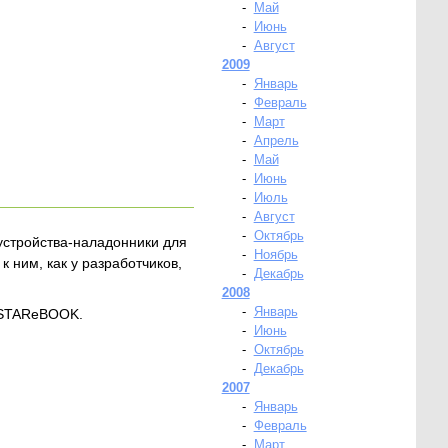
-
Май
-
Июнь
-
Август
2009
-
Январь
-
Февраль
-
Март
-
Апрель
-
Май
-
Июнь
-
Июль
-
Август
-
Октябрь
 устройства-наладонники для
-
Ноябрь
к ним, как у разработчиков,
-
Декабрь
2008
-
Январь
STAReBOOK.
-
Июнь
-
Октябрь
-
Декабрь
2007
-
Январь
-
Февраль
-
Март