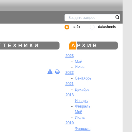
сайт
datasheets
ГТЕХНИКИ
АРХИВ
2026
-
Май
-
Июнь
2022
-
Сентябрь
2021
-
Декабрь
2013
-
Январь
-
Февраль
-
Май
-
Июль
2010
-
Февраль