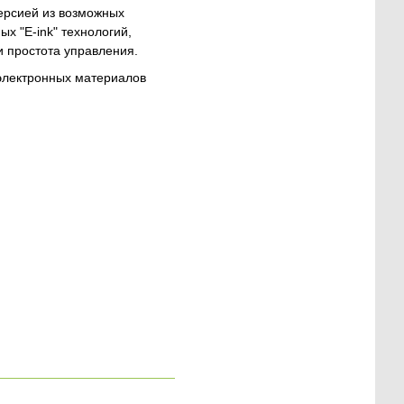
ерсией из возможных
х "E-ink" технологий,
и простота управления.
 электронных материалов