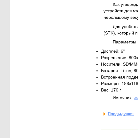
Как утвержд
устройств для ч
небольшому весу
Для удобств
(STK), который 
Параметры
Дисплей: 6"
Разрешение: 800х
Носители: SD/MMC
Батарея: Li-ion, 8
Встроенная подд
Размеры: 188х11
Вес: 176 г
Источник:
w
Предыдущая