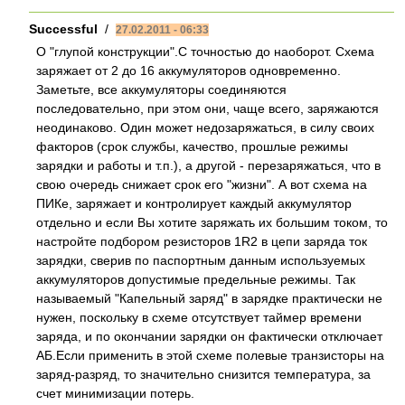
Successful
/
27.02.2011 - 06:33
О "глупой конструкции".С точностью до наоборот. Схема
заряжает от 2 до 16 аккумуляторов одновременно.
Заметьте, все аккумуляторы соединяются
последовательно, при этом они, чаще всего, заряжаются
неодинаково. Один может недозаряжаться, в силу своих
факторов (срок службы, качество, прошлые режимы
зарядки и работы и т.п.), а другой - перезаряжаться, что в
свою очередь снижает срок его "жизни". А вот схема на
ПИКе, заряжает и контролирует каждый аккумулятор
отдельно и если Вы хотите заряжать их большим током, то
настройте подбором резисторов 1R2 в цепи заряда ток
зарядки, сверив по паспортным данным используемых
аккумуляторов допустимые предельные режимы. Так
называемый "Капельный заряд" в зарядке практически не
нужен, поскольку в схеме отсутствует таймер времени
заряда, и по окончании зарядки он фактически отключает
АБ.Если применить в этой схеме полевые транзисторы на
заряд-разряд, то значительно снизится температура, за
счет минимизации потерь.