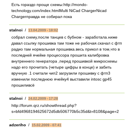
Есть гораздо проще схемы:http://mondo-
technology.com/index.htmlMulti NiCad ChargerNicad
Chargerправда не собирал пока
stalnoi
/
13.04.2009 - 18:02
собрал схему,после танцев с бубном - заработала.ниже
давал ссылку прошивка там тоже не рабочая.скачал с фтп
радио там нормальная прошивка.весь прикол в том,что в
последней ячейке процессора прошита калибровка
внутреннего генератора ,перед прошивкой микросхемы
надо его прочитать (четыре цифры в конце) и забить
вручную .1 считали чип2 загрузили прошивку с фтп3
изменили последнюю ячейку4 выставили intosc gp45
прошиливсё
stalnoi
/
24.02.2009 - 17:28
http://forum.qrz.ru/showthread.php?
s=bfd4968194625672d5db506770b5c35d&t=8108&page=2
adzeriho
/
15.02.2009 - 07:41