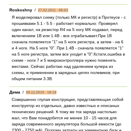
Roskoshny
/
27.02.2011 - 06:03
Я моделировал схему (только МК и регистр) в Протеусе - с
прошивками 5.1 - 5.5 - работает нормально. Проверял
один канал, на резистор R4 на 5 ногу МК подавал, перед
включением 1В или 1.4В - все отрабатывает.При 1В
сначала появляется "1" на 5 ноге регистра, а затем - на 6
и 4 ноге. На 5 ноге "0". При 1.4В - сначала появляется "1"
на 5 ноге регистра, затем все уходит в "0".Кстати,ошибка в
схеме - ноги 7 и 5 микроконтроллера нужно поменять
местами. Сейчас работаю над удалением кулера из
схемы, и применении в зарядных цепях полевиков, при
общем питании 3.3В.
Дима
/
09.12.2010 - 18:19
Совершенно глупая конструкция, представляющая собой
конструктор из отдельных, давно известных и описаных
технических решений. К тому же ток заряда настолько
мал, что Вам понадобится не менее 10 - 15 часов для
заряда современного акумулятора большой емкости (до
2300 - 2750 мА). Поэтому затраты на элементную базу и