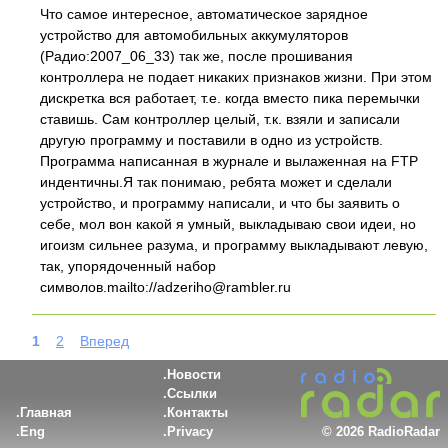
Что самое интересное, автоматическое зарядное
устройство для автомобильных аккумуляторов
(Радио:2007_06_33) так же, после прошивания
контроллера не подает никаких признаков жизни. При этом
дискретка вся работает, т.е. когда вместо пика перемычки
ставишь. Сам контроллер целый, т.к. взяли и записали
другую программу и поставили в одно из устройств.
Программа написанная в журнале и вылаженная на FTP
индентичны.Я так понимаю, ребята может и сделали
устройство, и программу написали, и что бы заявить о
себе, мол вон какой я умный, выкладываю свои идеи, но
игоизм сильнее разума, и программу выкладывают левую,
так, упорядоченный набор
символов.mailto://adzeriho@rambler.ru
1
2
Вперед
Новости
Ссылки
Главная
Контакты
Eng
Privacy
©
2026 RadioRadar