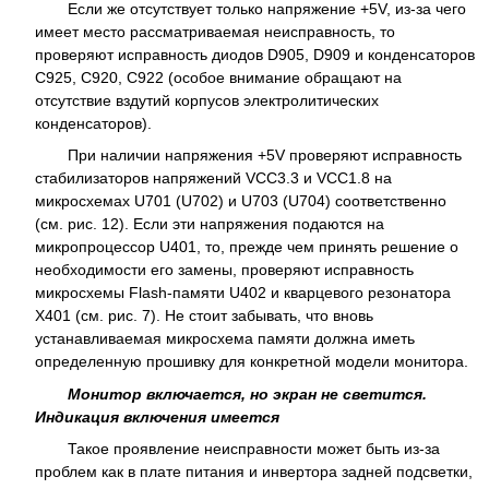
Если же отсутствует только напряжение +5V, из-за чего
имеет место рассматриваемая неисправность, то
проверяют исправность диодов D905, D909 и конденсаторов
С925, С920, С922 (особое внимание обращают на
отсутствие вздутий корпусов электролитических
конденсаторов).
При наличии напряжения +5V проверяют исправность
стабилизаторов напряжений VCC3.3 и VCC1.8 на
микросхемах U701 (U702) и U703 (U704) соответственно
(см. рис. 12). Если эти напряжения подаются на
микропроцессор U401, то, прежде чем принять решение о
необходимости его замены, проверяют исправность
микросхемы Flash-памяти U402 и кварцевого резонатора
Х401 (см. рис. 7). Не стоит забывать, что вновь
устанавливаемая микросхема памяти должна иметь
определенную прошивку для конкретной модели монитора.
Монитор включается, но экран не светится.
Индикация включения имеется
Такое проявление неисправности может быть из-за
проблем как в плате питания и инвертора задней подсветки,