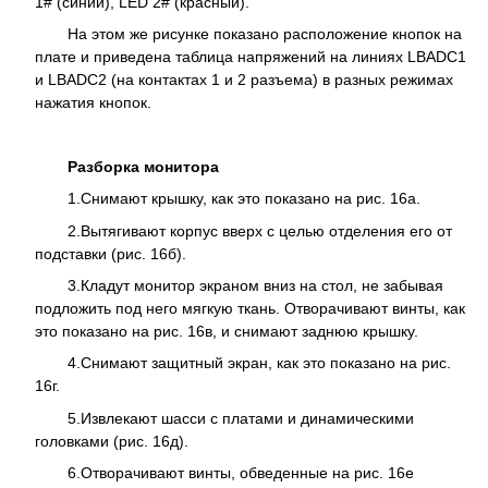
1# (синий), LED 2# (красный).
На этом же рисунке показано расположение кнопок на
плате и приведена таблица напряжений на линиях LBADC1
и LBADC2 (на контактах 1 и 2 разъема) в разных режимах
нажатия кнопок.
Разборка монитора
1.
Снимают крышку, как это показано на рис. 16а.
2.
Вытягивают корпус вверх с целью отделения его от
подставки (рис. 16б).
3.
Кладут монитор экраном вниз на стол, не забывая
подложить под него мягкую ткань. Отворачивают винты, как
это показано на рис. 16в, и снимают заднюю крышку.
4.
Снимают защитный экран, как это показано на рис.
16г.
5.
Извлекают шасси с платами и динамическими
головками (рис. 16д).
6.
Отворачивают винты, обведенные на рис. 16е