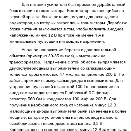
Для питания усилителя был применен доработанный
блок питания от компьютера. Вентилятор, находящийся на
верхней крышке блока питания, служит для охлаждения
радиаторов, на которых закреплены транзисторы. Доработка
блока питания заключается в том, чтобы получить анодное
напряжение, минус 12 В при токе не менее 4 А и
минимальные пульсации питающих напряжений.
Анодное напряжение берется с дополнительной
обмотки (примерно 30-35 витков), намотанной на
трансформатор. Напряжение с этой обмотки выпрямляется
двухполупериодным выпрямителем со сглаживающим
конденсатором емкостью 47 мкф на напряжение 200 В. Не
забыть применить импульсные диоды в выпрямителе. Для
устранения пульсаций с частотой 100 Гц напряжение на
анод лампы подается через Г-образный RC фильтр -
резистор 560 Ом и конденсатор 100 мкф на 200 В. Для
получения необходимого тока от источника минус 12 В
маломощные диоды выпрямителя были заменены на более
мощные, которые установлены на теплоотвод на место,
освободившееся после демонтажа канала 3,3 В.
Конденсаторы на выходе источника минус 12 В заменены на