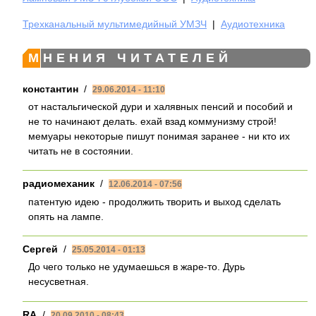
Трехканальный мультимедийный УМЗЧ
|
Аудиотехника
МНЕНИЯ ЧИТАТЕЛЕЙ
константин
/
29.06.2014 - 11:10
от настальгической дури и халявных пенсий и пособий и
не то начинают делать. ехай взад коммунизму строй!
мемуары некоторые пишут понимая заранее - ни кто их
читать не в состоянии.
радиомеханик
/
12.06.2014 - 07:56
патентую идею - продолжить творить и выход сделать
опять на лампе.
Сергей
/
25.05.2014 - 01:13
До чего только не удумаешься в жаре-то. Дурь
несусветная.
RA
/
20.09.2010 - 08:43