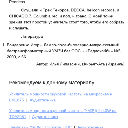
Peerless.
Слушали и Трех Теноров, DECCA. helicon records, и
CHICAGO 7. Columbia rec, и поп, и транс. С моей точки
зрения этот простой усилитель стоит того, чтобы его собрать
и слушать.
Литература
Бондаренко Игорь. Лампо-поле-биполярно-микро-схемный
бестрансформаторный УМЗЧ без ООС. - «Радиохобби» №5
2000, с.66.
Автор: Илья Липавский, г.Кирьят-Ата (Израиль)
Рекомендуем к данному материалу ...
Усилитель мощности звуковой частоты на микросхеме
LM1875
|
Аудиотехника
Усилитель мощности звуковой частоты (УМЗЧ) 2x40W на
TDA2051
|
Аудиотехника
Ламповый УМЗЧ с глубокой ООС
|
Аудиотехника