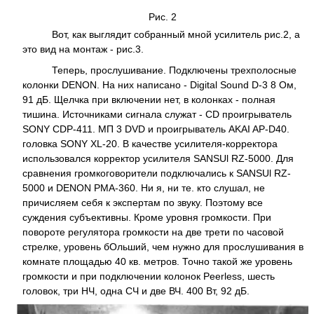
Рис. 2
Вот, как выглядит собранный мной усилитель рис.2, а
это вид на монтаж - рис.3.
Теперь, прослушивание. Подключены трехполосные
колонки DENON. На них написано - Digital Sound D-3 8 Ом,
91 дБ. Щелчка при включении нет, в колонках - полная
тишина. Источниками сигнала служат - CD проигрыватель
SONY CDP-411. МП 3 DVD и проигрыватель AKAI AP-D40.
головка SONY XL-20. В качестве усилителя-корректора
использовался корректор усилителя SANSUl RZ-5000. Для
сравнения громкоговорители подключались к SANSUl RZ-
5000 и DENON РМА-360. Ни я, ни те. кто слушал, не
причисляем себя к экспертам по звуку. Поэтому все
суждения субъективны. Кроме уровня громкости. При
повороте регулятора громкости на две трети по часовой
стрелке, уровень бОльший, чем нужно для прослушивания в
комнате площадью 40 кв. метров. Точно такой же уровень
громкости и при подключении колонок Peerless, шесть
головок, три НЧ, одна СЧ и две ВЧ. 400 Вт, 92 дБ.