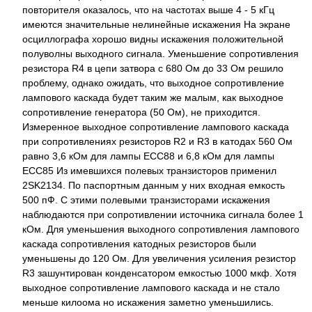
повторителя оказалось, что на частотах выше 4 - 5 кГц
имеются значительные нелинейные искажения На экране
осциллографа хорошо видны искажения положительной
полуволны выходного сигнала. Уменьшение сопротивления
резистора R4 в цепи затвора с 680 Ом до 33 Ом решило
проблему, однако ожидать, что выходное сопротивление
лампового каскада будет таким же малым, как выходное
сопротивление генератора (50 Ом), не приходится.
Измеренное выходное сопротивление лампового каскада
при сопротивлениях резисторов R2 и R3 в катодах 560 Ом
равно 3,6 кОм для лампы ЕСС88 и 6,8 кОм для лампы
ЕСС85 Из имевшихся полевых транзисторов применил
2SK2134. По паспортным данным у них входная емкость
500 пФ. С этими полевыми транзисторами искажения
наблюдаются при сопротивлении источника сигнала более 1
кОм. Для уменьшения выходного сопротивления лампового
каскада сопротивления катодных резисторов были
уменьшены до 120 Ом. Для увеличения усиления резистор
R3 зашунтирован конденсатором емкостью 1000 мкф. Хотя
выходное сопротивление лампового каскада и не стало
меньше килоома но искажения заметно уменьшились.