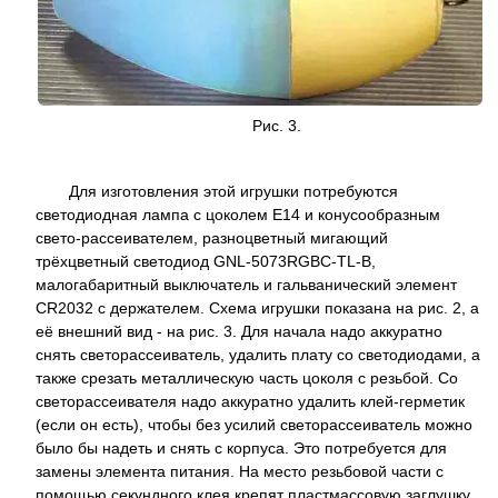
Рис. 3.
Для изготовления этой игрушки потребуются
светодиодная лампа с цоколем Е14 и конусообразным
свето-рассеивателем, разноцветный мигающий
трёхцветный светодиод GNL-5073RGBC-TL-B,
малогабаритный выключатель и гальванический элемент
CR2032 с держателем. Схема игрушки показана на рис. 2, а
её внешний вид - на рис. 3. Для начала надо аккуратно
снять светорассеиватель, удалить плату со светодиодами, а
также срезать металлическую часть цоколя с резьбой. Со
светорассеивателя надо аккуратно удалить клей-герметик
(если он есть), чтобы без усилий светорассеиватель можно
было бы надеть и снять с корпуса. Это потребуется для
замены элемента питания. На место резьбовой части с
помощью секундного клея крепят пластмассовую заглушку