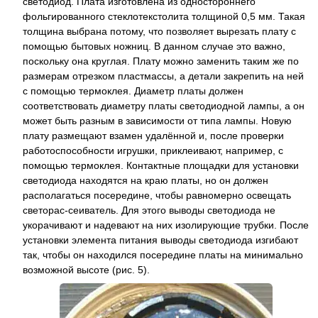
светодиод. Плата изготовлена из одностороннего
фольгированного стеклотекстолита толщиной 0,5 мм. Такая
толщина выбрана потому, что позволяет вырезать плату с
помощью бытовых ножниц. В данном случае это важно,
поскольку она круглая. Плату можно заменить таким же по
размерам отрезком пластмассы, а детали закрепить на ней
с помощью термоклея. Диаметр платы должен
соответствовать диаметру платы светодиодной лампы, а он
может быть разным в зависимости от типа лампы. Новую
плату размещают взамен удалённой и, после проверки
работоспособности игрушки, приклеивают, например, с
помощью термоклея. Контактные площадки для установки
светодиода находятся на краю платы, но он должен
располагаться посередине, чтобы равномерно освещать
светорас-сеиватель. Для этого выводы светодиода не
укорачивают и надевают на них изолирующие трубки. После
установки элемента питания выводы светодиода изгибают
так, чтобы он находился посередине платы на минимально
возможной высоте (рис. 5).