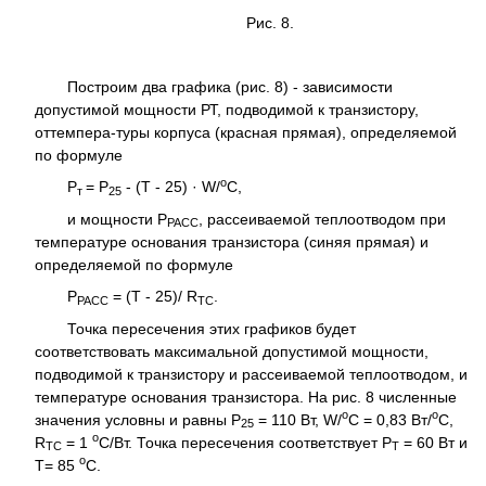
Рис. 8.
Построим два графика (рис. 8) - зависимости
допустимой мощности РТ, подводимой к транзистору,
оттемпера-туры корпуса (красная прямая), определяемой
по формуле
о
Р
= Р
- (Т - 25) · W/
C,
т
25
и мощности Р
, рассеиваемой теплоотводом при
РАСС
температуре основания транзистора (синяя прямая) и
определяемой по формуле
Р
= (Т - 25)/ R
.
РАСС
TC
Точка пересечения этих графиков будет
соответствовать максимальной допустимой мощности,
подводимой к транзистору и рассеиваемой теплоотводом, и
температуре основания транзистора. На рис. 8 численные
о
о
значения условны и равны Р
= 110 Вт, W/
C = 0,83 Вт/
С,
25
о
R
= 1
С/Вт. Точка пересечения соответствует Р
= 60 Вт и
TC
Т
о
Т= 85
С.