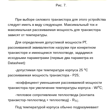
Рис. 7.
При выборе силового транзистора для этого устройства
следует иметь в виду следующее. Максимальный ток и
максимальная рассеиваемая мощность для транзистора
зависят от температуры.
Для определения допустимой мощности РТ,
рассеиваемой эквивалентом нагрузки при конкретном
транзисторе и имеющемся теплоотводе, зададимся
исходными параметрами (первые два параметра из
Datasheet):
о
-
допустимая при температуре корпуса 25
С
рассеиваемая мощность транзистора - Р25;
-
коэффициент уменьшения рассеиваемой мощности
о
транзистора при увеличении температуры корпуса - W/
C;
-
тепловое сопротивление теплоотвода (контакта
транзистор-теплоотвод + теплоотвод) - R
.
TC
Под температурой корпуса обычно подразумевают