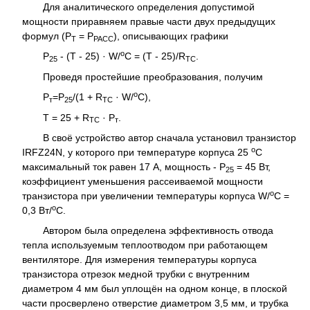
Для аналитического определения допустимой
мощности приравняем правые части двух предыдущих
формул (Р
= Р
), описывающих графики
Т
РАСС
о
Р
- (Т - 25) · W/
C = (Т - 25)/R
.
25
TC
Проведя простейшие преобразования, получим
о
Р
=Р
/(1 + R
· W/
C),
т
25
TC
Т = 25 + R
· Р
.
TC
т
В своё устройство автор сначала установил транзистор
о
IRFZ24N, у которого при температуре корпуса 25
С
максимальный ток равен 17 А, мощность - Р
= 45 Вт,
25
коэффициент уменьшения рассеиваемой мощности
о
транзистора при увеличении температуры корпуса W/
C =
о
0,3 Вт/
С.
Автором была определена эффективность отвода
тепла используемым теплоотводом при работающем
вентиляторе. Для измерения температуры корпуса
транзистора отрезок медной трубки с внутренним
диаметром 4 мм был уплощён на одном конце, в плоской
части просверлено отверстие диаметром 3,5 мм, и трубка