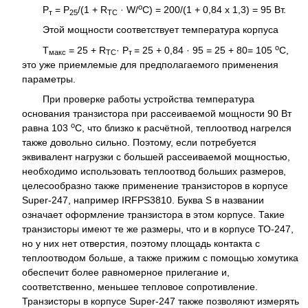
о
Р
= Р
/(1 + R
· W/
C) = 200/(1 + 0,84 х 1,3) = 95 Вт.
т
25
TC
Этой мощности соответствует температура корпуса
о
Т
= 25 + R
· Р
= 25 + 0,84 · 95 = 25 + 80= 105
С,
макс
TC
т
это уже приемлемые для предполагаемого применения
параметры.
При проверке работы устройства температура
основания транзистора при рассеиваемой мощности 90 Вт
о
равна 103
С, что близко к расчётной, теплоотвод нагрелся
также довольно сильно. Поэтому, если потребуется
эквивалент нагрузки с большей рассеиваемой мощностью,
необходимо использовать теплоотвод больших размеров,
целесообразно также применение транзисторов в корпусе
Super-247, например IRFPS3810. Буква S в названии
означает оформление транзистора в этом корпусе. Такие
транзисторы имеют те же размеры, что и в корпусе ТО-247,
но у них нет отверстия, поэтому площадь контакта с
теплоотводом больше, а также прижим с помощью хомутика
обеспечит более равномерное прилегание и,
соответственно, меньшее тепловое сопротивление.
Транзисторы в корпусе Super-247 также позволяют измерять