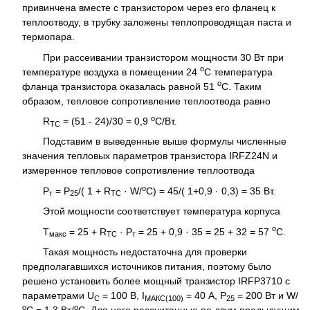
привинчена вместе с транзистором через его фланец к
теплоотводу, в трубку заложены теплопроводящая паста и
термопара.
При рассеивании транзистором мощности 30 Вт при
о
температуре воздуха в помещении 24
С температура
о
фланца транзистора оказалась равной 51
С. Таким
образом, тепловое сопротивление теплоотвода равно
о
R
= (51 - 24)/30 = 0,9
С/Вт.
TC
Подставим в выведенные выше формулы численные
значения тепловых параметров транзистора IRFZ24N и
измеренное тепловое сопротивление теплоотвода
о
Р
= Р
/( 1 + R
· W/
C) = 45/( 1+0,9 · 0,3) = 35 Вт.
т
25
TC
Этой мощности соответствует температура корпуса
о
Т
= 25 + R
· Р
= 25 + 0,9 · 35 = 25 + 32 = 57
С.
макс
TC
т
Такая мощность недостаточна для проверки
предполагавшихся источников питания, поэтому было
решено установить более мощный транзистор IRFP3710 с
параметрами U
= 100 B, I
= 40 А, Р
= 200 Вт и W/
C
МАКС(100)
25
о
о