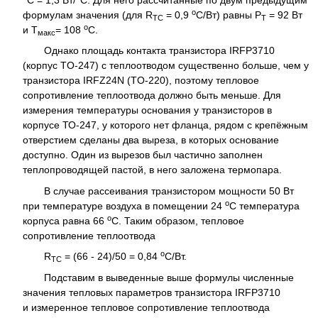
C = 1,3 Вт/
С. Для него рассчитанные по двум предыдущим
о
формулам значения (для R
= 0,9
С/Вт) равны Р
= 92 Вт
TC
Т
о
и Т
= 108
С.
макс
Однако площадь контакта транзистора IRFP3710
(корпус TO-247) с теплоотводом существенно больше, чем у
транзистора IRFZ24N (TO-220), поэтому тепловое
сопротивление теплоотвода должно быть меньше. Для
измерения температуры основания у транзисторов в
корпусе ТО-247, у которого нет фланца, рядом с крепёжным
отверстием сделаны два выреза, в которых основание
доступно. Один из вырезов был частично заполнен
теплопроводящей пастой, в него заложена термопара.
В случае рассеивания транзистором мощности 50 Вт
о
при температуре воздуха в помещении 24
С температура
о
корпуса равна 66
С. Таким образом, тепловое
сопротивление теплоотвода
о
R
= (66 - 24)/50 = 0,84
С/Вт.
TC
Подставим в выведенные выше формулы численные
значения тепловых параметров транзистора IRFP3710
и измеренное тепловое сопротивление теплоотвода