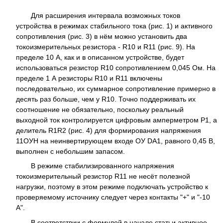
Для расширения интервала возможных токов
устройства в режимах стабильного тока (рис. 1) и активного
сопротивления (рис. 3) в нём можно установить два
токоизмерительных резистора - R10 и R11 (рис. 9). На
пределе 10 А, как и в описанном устройстве, будет
использоваться резистор R10 сопротивлением 0,045 Ом. На
пределе 1 А резисторы R10 и R11 включены
последовательно, их суммарное сопротивление примерно в
десять раз больше, чем у R10. Точно поддерживать их
соотношение не обязательно, поскольку реальный
выходной ток контролируется цифровым амперметром Р1, а
делитель R1R2 (рис. 4) для формирования напряжения
11ОУН на неинвертирующем входе ОУ DA1, равного 0,45 В,
выполнен с небольшим запасом.
В режиме стабилизированного напряжения
токоизмерительный резистор R11 не несёт полезной
нагрузки, поэтому в этом режиме подключать устройство к
проверяемому источнику следует через контакты "+" и "-10
А".
В соответствии с формулой в начале статьи активное