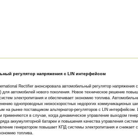
ьный регулятор напряжения с LIN интерфейсом
ernational Rectifier анонсировала автомобильный регулятор напряжения с
rk) для автомобилей нового поколения. Новое техническое решение пов
систем электропитания и обеспечивает экономию топлива. Автомобильн
енению однопроводных низкоскоростных недорогих коммуникационых шин
вым на рынке поставщиком альтернатор-регуляторов с LIN интерфейсом.
м применяются в случае, когда динамическое управление выходом гене
аряда аккумуляторной батареи и повышения качества управления систем
вление генератором повышает КПД системы электропитания и снижает ск
экономию топлива.