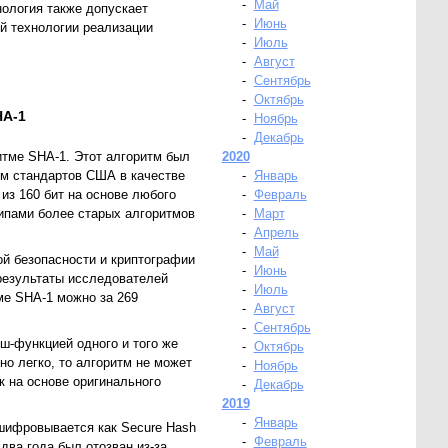
-
Май
ология также допускает
-
Июнь
й технологии реализации
-
Июль
-
Август
-
Сентябрь
-
Октябрь
HA-1
-
Ноябрь
-
Декабрь
итме SHA-1. Этот алгоритм был
2020
ом стандартов США в качестве
-
Январь
из 160 бит на основе любого
-
Февраль
ипами более старых алгоритмов
-
Март
-
Апрель
-
Май
ой безопасности и криптографии
-
Июнь
 результаты исследователей
-
Июль
ме SHA-1 можно за 269
-
Август
-
Сентябрь
эш-функцией одного и того же
-
Октябрь
о легко, то алгоритм не может
-
Ноябрь
к на основе оригинального
-
Декабрь
2019
-
Январь
шифровывается как Secure Hash
-
Февраль
два года был отозван из-за