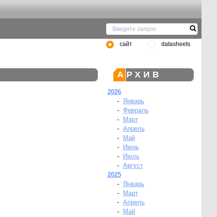
сайт
datasheets
АРХИВ
2026
-
Январь
-
Февраль
-
Март
-
Апрель
-
Май
-
Июнь
-
Июль
-
Август
2025
-
Январь
-
Март
-
Апрель
-
Май