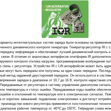
арианты интеллектуальных систем заряда были основаны на применени
ченного динамического контроля генератора. Генератор-регулятор IR с 
передачу информации и обеспечивает лучший динамический контроль и
й связи. В отличие от аналоговых интерфесов платформа IR дополнител
руемого контроля отклика нагрузки, программирование возбуждение пол
ю связь с регулятора. Устройство IR с LIN интерфейсом может быть адр
нные могут быть переданы или получены за один сеанс передачи. После
ный метод надежной двусторонней передачи. Он используется в систем
апряжения зарядки в диапазоне от 10,7 до 16 В, контроля нарастания от
 Передаваемые от регулятора в систему управления двигателем сигнал
 или температуры и статус ошибки. Передаваемые коды ошибок обеспеч
шибок и отклонений по температуре или в электрических сигналах. Пом
а от коротких замыканий, подавление электропомех и достигнут потреб
и производстве нового регулятора применяется толстопленочная технол
диапазоне рабочих температур от -40?C до 150?C. Гибридная схема мож