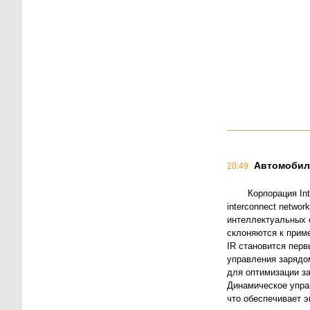
Автомобил
20:49
Корпорация Int
interconnect netwo
интеллектуальных 
склоняются к прим
IR становится пер
управления зарядо
для оптимизации з
Динамическое упра
что обеспечивает 