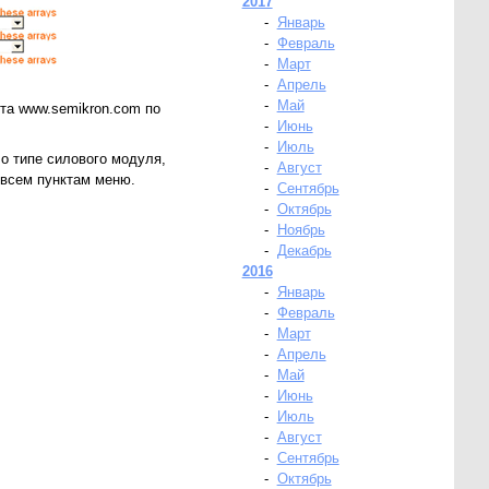
2017
-
Январь
-
Февраль
-
Март
-
Апрель
-
Май
йта www.semikron.com по
-
Июнь
-
Июль
о типе силового модуля,
-
Август
 всем пунктам меню.
-
Сентябрь
-
Октябрь
-
Ноябрь
-
Декабрь
2016
-
Январь
-
Февраль
-
Март
-
Апрель
-
Май
-
Июнь
-
Июль
-
Август
-
Сентябрь
-
Октябрь