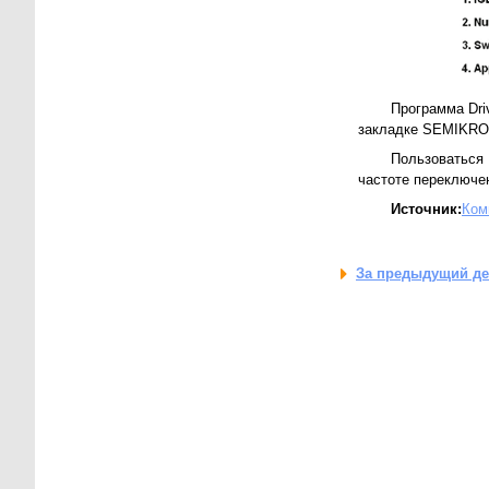
Программа Dri
закладке SEMIKRON
Пользоваться 
частоте переключе
Источник:
Ком
За предыдущий д