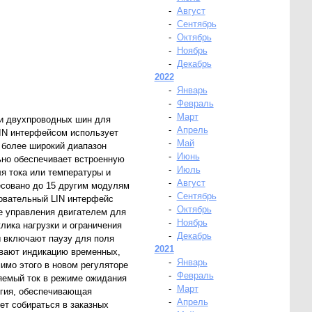
-
Август
-
Сентябрь
-
Октябрь
-
Ноябрь
-
Декабрь
2022
-
Январь
-
Февраль
-
Март
и двухпроводных шин для
-
Апрель
LIN интерфейсом использует
-
Май
 более широкий диапазон
-
Июнь
ьно обеспечивает встроенную
-
Июль
я тока или температуры и
-
Август
есовано до 15 другим модулям
-
Сентябрь
довательный LIN интерфейс
-
Октябрь
е управления двигателем для
-
Ноябрь
клика нагрузки и ограничения
-
Декабрь
ы включают паузу для поля
2021
ивают индикацию временных,
-
Январь
имо этого в новом регуляторе
-
Февраль
ляемый ток в режиме ожидания
-
Март
огия, обеспечивающая
-
Апрель
ет собираться в заказных