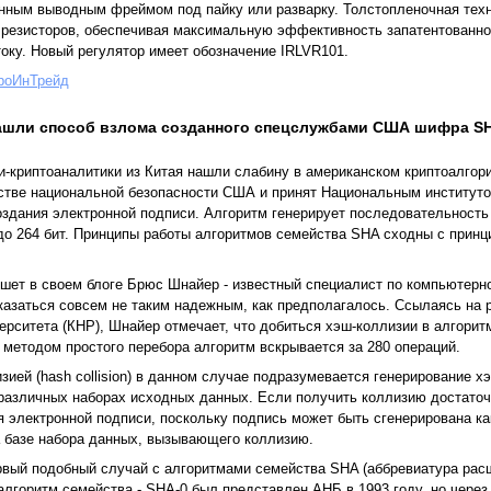
енным выводным фреймом под пайку или разварку. Толстопленочная техн
 резисторов, обеспечивая максимальную эффективность запатентованно
току. Новый регулятор имеет обозначение IRLVR101.
роИнТрейд
ашли способ взлома созданного спецслужбами США шифра S
-криптоаналитики из Китая нашли слабину в американском криптоалгор
тстве национальной безопасности США и принят Национальным институт
здания электронной подписи. Алгоритм генерирует последовательность 
до 264 бит. Принципы работы алгоритмов семейства SHA сходны с принц
ишет в своем блоге Брюс Шнайер - известный специалист по компьютерн
оказаться совсем не таким надежным, как предполагалось. Ссылаясь на
рситета (КНР), Шнайер отмечает, что добиться хэш-коллизии в алгорит
к методом простого перебора алгоритм вскрывается за 280 операций.
зией (hash collision) в данном случае подразумевается генерирование х
различных наборах исходных данных. Если получить коллизию достаточн
 электронной подписи, поскольку подпись может быть сгенерирована ка
а базе набора данных, вызывающего коллизию.
рвый подобный случай с алгоритмами семейства SHA (аббревиатура рас
 алгоритм семейства - SHA-0 был представлен АНБ в 1993 году, но через 