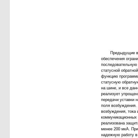
Предыдущие в
обеспечения ограни
последовательную 
статусной обратно
функцию программи
статуcную обратну
на шине, и все да
реализует упрощен
передачи уставки н
поля возбуждения.
возбуждения, тока
коммуникационных о
реализована защит
менее 200 мкА. Пр
надежную работу в 