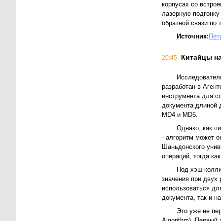
корпусах со встро
лазерную подгонку
обратной связи по 
Источник:
Пет
Китайцы н
20:45
Исследователи
разработан в Аген
инструмента для со
документа длиной 
MD4 и MD5.
Однако, как п
- алгоритм может 
Шаньдонского униве
операций, тогда ка
Под хэш-колли
значения при двух 
использоваться для
документа, так и н
Это уже не пе
Algorithm). Первый