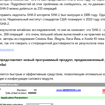
ностью. Подробностей об этих проблемах не сообщалось, но, по данным 
SHA-0 можно добиться за 233 операций.
править недочеты SHA-0 алгоритм SHA-1 был выпущен в 1995 году. Одна
сти, Национальный институт стандартов США планирует к 2010 году отк
 SHA-2.
результатов китайских исследователей, то они не означают, что SHA-1 -
х, 269 операций - это очень большой объем вычислений и на практике в
ых, авторы исследования Сяоюнь Ван, Йицунь Лиса Йинь и Хонбо Ю пока
я, так что говорить о стопроцентной достоверности их результатов пока 
пьюлента
редставляет новый программный продукт, предназначенный 
rSel
ляется быстрым и эффективным средством, позволяющим оптимально вы
ции и конфигурации силового модуля.