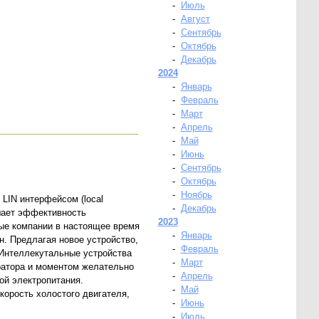
-
Июль
-
Август
-
Сентябрь
-
Октябрь
-
Декабрь
2024
-
Январь
-
Февраль
-
Март
-
Апрель
-
Май
-
Июнь
-
Сентябрь
-
Октябрь
-
Ноябрь
 LIN интерфейсом (local
-
Декабрь
ышает эффективность
2023
ые компании в настоящее время
-
Январь
. Предлагая новое устройство,
-
Февраль
 Интеллекутальные устройства
-
Март
ратора и моментом желательно
-
Апрель
ой электропитания.
-
Май
орость холостого двигателя,
-
Июнь
-
Июль