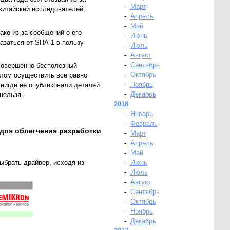
-
Март
китайский исследователей,
-
Апрель
-
Май
ко из-за сообщений о его
-
Июнь
азаться от SHA-1 в пользу
-
Июль
-
Август
-
Сентябрь
 совершенно бесполезный
-
Октябрь
злом осуществить все равно
-
Ноябрь
 нигде не опубликовали деталей
-
Декабрь
нельзя.
2018
-
Январь
-
Февраль
для облегчения разработки
-
Март
-
Апрель
-
Май
брать драйвер, исходя из
-
Июнь
-
Июль
-
Август
-
Сентябрь
-
Октябрь
-
Ноябрь
-
Декабрь