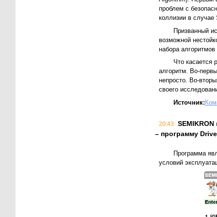
проблем с безопас
коллизии в случае 
Призванный ис
возможной нестойко
набора алгоритмов
Что касается 
алгоритм. Во-первы
непросто. Во-втор
своего исследовани
Источник:
Ком
SEMIKRON п
20:43
– программу Drive
Программа яв
условий эксплуата