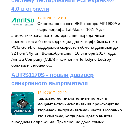
систему тестирования PCI Express®
4.0 в отрасли
17.10.2017 - 23:01
Система на основе BER-тестера MP1900A и
осциллографа LabMaster 10Zi-A для
автоматизированного тестирования передатчиков,
приемников и блоков коррекции для интерфейсных шин
PCIe Gen4, с поддержкой скоростей обмена данными до
32 Гбит/сЛутон, Великобритания, 16 октября 2017 года.
Anritsu Company (США) и компания Te-ledyne LeCroy
объявили сегодня о...
AUIRS1170S - новый драйвер
синхронного выпрямителя
12.10.2017 - 22:49
Как известно, значительные потери в
мощных источниках питания происходят во
вторичной выпрямительной части. Особенно
это актуально, когда речь идет о низком
выходном напряжении. Применение даже самых