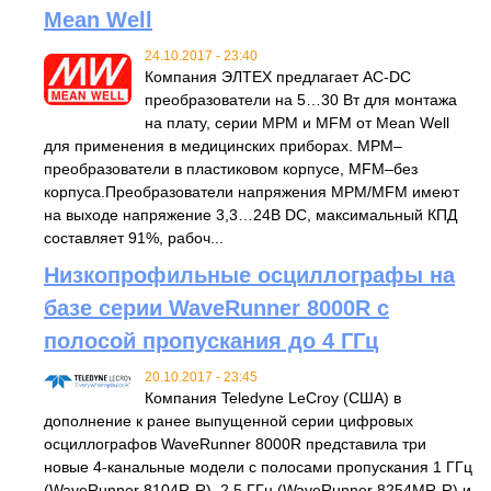
Mean Well
24.10.2017 - 23:40
Компания ЭЛТЕХ предлагает AC-DC
преобразователи на 5…30 Вт для монтажа
на плату, серии MPM и MFM от Mean Well
для применения в медицинских приборах. MPM–
преобразователи в пластиковом корпусе, MFM–без
корпуса.Преобразователи напряжения MPM/MFM имеют
на выходе напряжение 3,3…24В DC, максимальный КПД
составляет 91%, рабоч...
Низкопрофильные осциллографы на
базе серии WaveRunner 8000R с
полосой пропускания до 4 ГГц
20.10.2017 - 23:45
Компания Teledyne LeCroy (США) в
дополнение к ранее выпущенной серии цифровых
осциллографов WaveRunner 8000R представила три
новые 4-канальные модели с полосами пропускания 1 ГГц
(WaveRunner 8104R-R), 2,5 ГГц (WaveRunner 8254MR-R) и