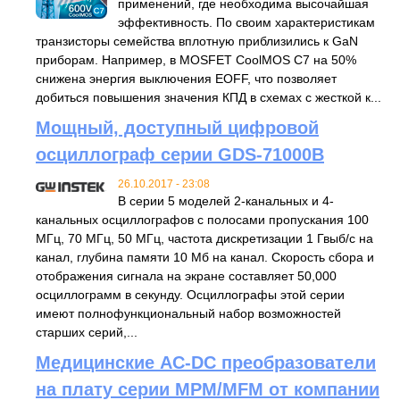
применений, где необходима высочайшая
эффективность. По своим характеристикам
транзисторы семейства вплотную приблизились к GaN
приборам. Например, в MOSFET CoolMOS C7 на 50%
снижена энергия выключения EOFF, что позволяет
добиться повышения значения КПД в схемах с жесткой к...
Мощный, доступный цифровой
осциллограф серии GDS-71000B
26.10.2017 - 23:08
В серии 5 моделей 2-канальных и 4-
канальных осциллографов с полосами пропускания 100
МГц, 70 МГц, 50 МГц, частота дискретизации 1 Гвыб/с на
канал, глубина памяти 10 Мб на канал. Скорость сбора и
отображения сигнала на экране составляет 50,000
осциллограмм в секунду. Осциллографы этой серии
имеют полнофункциональный набор возможностей
старших серий,...
Медицинские AC-DC преобразователи
на плату серии MPM/MFM от компании