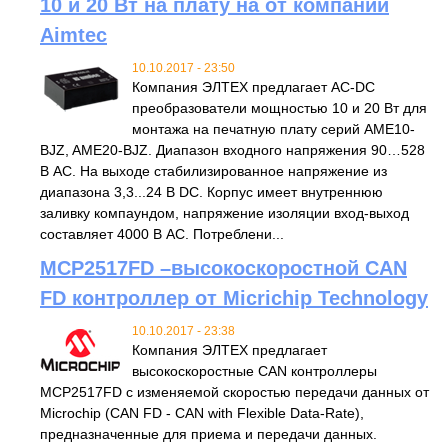
10 и 20 Вт на плату на от компании
Aimtec
10.10.2017 - 23:50
Компания ЭЛТЕХ предлагает AC-DC
преобразователи мощностью 10 и 20 Вт для
монтажа на печатную плату серий AME10-
BJZ, AME20-BJZ. Диапазон входного напряжения 90…528
В AC. На выходе стабилизированное напряжение из
диапазона 3,3...24 В DC. Корпус имеет внутреннюю
заливку компаундом, напряжение изоляции вход-выход
составляет 4000 В AC. Потреблени...
MCP2517FD –высокоскоростной CAN
FD контроллер от Micrichip Technology
10.10.2017 - 23:38
Компания ЭЛТЕХ предлагает
высокоскоростные CAN контроллеры
MCP2517FD с изменяемой скоростью передачи данных от
Microchip (CAN FD - CAN with Flexible Data-Rate),
предназначенные для приема и передачи данных.