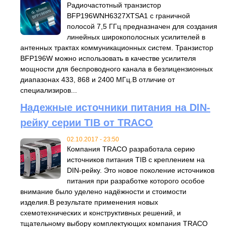
Радиочастотный транзистор
BFP196WNH6327XTSA1 с граничной
полосой 7,5 ГГц предназначен для создания
линейных широкополосных усилителей в
антенных трактах коммуникационных систем. Транзистор
BFP196W можно использовать в качестве усилителя
мощности для беспроводного канала в безлицензионных
диапазонах 433, 868 и 2400 МГц.В отличие от
специализиров...
Надежные источники питания на DIN-
рейку серии TIB от TRACO
02.10.2017 - 23:50
Компания TRACO разработала серию
источников питания TIB с креплением на
DIN-рейку. Это новое поколение источников
питания при разработке которого особое
внимание было уделено надёжности и стоимости
изделия.В результате применения новых
схемотехнических и конструктивных решений, и
тщательному выбору комплектующих компания TRACO