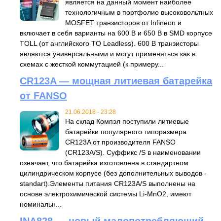
является на данный момент наиболее
технологичным в портфолио высоковольтных
MOSFET транзисторов от Infineon и
включает в себя варианты на 600 В и 650 В в SMD корпусе
TOLL (от английского TO Leadless). 600 В транзисторы
являются универсальными и могут применяться как в
схемах с жесткой коммутацией (к примеру...
CR123A — мощная литиевая батарейка
от FANSO
21.06.2018 - 23:28
На склад Компэл поступили литиевые
батарейки популярного типоразмера
CR123A от производителя FANSO
(CR123A/S). Суффикс /S в наименовании
означает, что батарейка изготовлена в стандартном
цилиндрическом корпусе (без дополнительных выводов -
standart).Элементы питания CR123A/S выполнены на
основе электрохимической системы Li-MnO2, имеют
номинальн...
INA828 — новый малопотребляющий