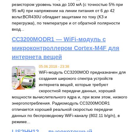
резистором уровень тока до 100 мА (с точностью 5% при
95 мА) при напряжении на линии питания от 6 до 42
вольт.BCR430U обладает защитами по току (КЗ и
перегрузка), по температуре и от обратной полярности
вход...
CC3200MODR1 — WiFi-модуль с
микроконтроллером Cortex-M4F для
интернета вещей
05.06.2018 - 23:38
WiFi-модуль CC3200MOD предназначен для
создания широкого спектра устройств
интернета вещей, которые требуют
скоростной передачи данных, хорошей
мощности вычислительного ядра и, при всем этом, низкого
энергопотребления. Радиомодуль CC3200MODR1
отличается хорошей реальной скоростью передачи
данных по беспроводному WiFi-каналу (802.11 b/g/n), в
режиме...
LIS2HH12 — высокоточный