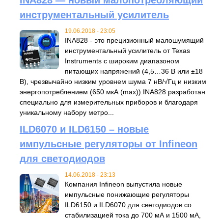
инструментальный усилитель
19.06.2018 - 23:05
INA828 - это прецизионный малошумящий
инструментальный усилитель от Texas
Instruments с широким диапазоном
питающих напряжений (4,5…36 В или ±18
В), чрезвычайно низким уровнем шума 7 нВ/√Гц и низким
энергопотреблением (650 мкА (max)).INA828 разработан
специально для измерительных приборов и благодаря
уникальному набору метро...
ILD6070 и ILD6150 – новые
импульсные регуляторы от Infineon
для светодиодов
14.06.2018 - 23:13
Компания Infineon выпустила новые
импульсные понижающие регуляторы
ILD6150 и ILD6070 для светодиодов со
стабилизацией тока до 700 мА и 1500 мА,