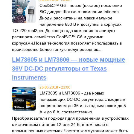
CoolSiC™ G6 - новое (шестое) поколение
SiC диодов Шоттки от компании Infineon.
Диоды рассчитаны на максимальное
напряжение 650 В и доступны в корпусах
TO-220 real2pin. До конца года компания планирует
расширить семейство CoolSiC™ G6 и другими
корпусами.Новая технология позволяет использовать в
производстве более тонкую полупроводник...
LM73605 и LM73606 — новые мощные
36V DC-DC регуляторы от Texas
Instruments
26.06.2018 - 23:06
LM73605 и LM73606 - два новых
понижающих DC-DC регулятора с входным
напряжением до 36 и выходным током до 5
А и до 6 А, соответственно.
Преобразователи подходят для применения в устройствах
с источником питания 12 или 24 В, в том числе в
промышленных системах.Частота коммутации может быть