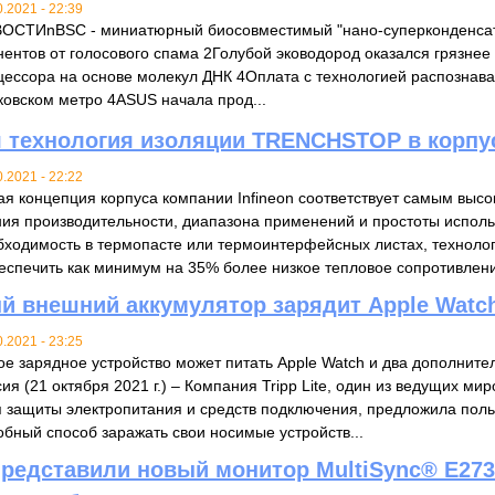
0.2021 - 22:39
ОСТИnBSC - миниатюрный биосовместимый "нано-суперконденсат
нентов от голосового спама 2Голубой эководород оказался грязнее 
цессора на основе молекул ДНК 4Оплата с технологией распознава
ковском метро 4ASUS начала прод...
 технология изоляции TRENCHSTOP в корпу
0.2021 - 22:22
ая концепция корпуса компании Infineon соответствует самым высо
ния производительности, диапазона применений и простоты исполь
бходимость в термопасте или термоинтерфейсных листах, техно
беспечить как минимум на 35% более низкое тепловое сопротивлени
й внешний аккумулятор зарядит Apple Watch
0.2021 - 23:25
ое зарядное устройство может питать Apple Watch и два дополните
ия (21 октября 2021 г.) – Компания Tripp Lite, один из ведущих м
 защиты электропитания и средств подключения, предложила поль
обный способ заражать свои носимые устройств...
представили новый монитор MultiSync® E273