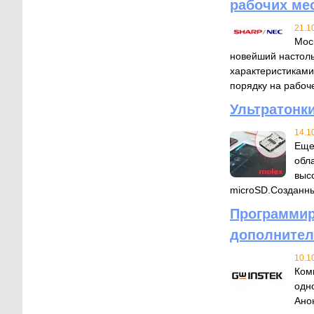
рабочих ме
21.1
Мос
новейший настол
характеристиками
порядку на рабоче
Ультратонк
14.1
Еще
обл
выс
microSD.Созданны
Программир
дополнител
10.1
Ком
одн
Ано