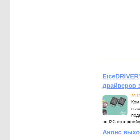
EiceDRIVER
драйверов 
30.1
Ком
выс
под
по I2C-интерфейс
Анонс выхо