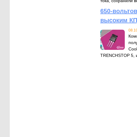
тока, сохранили 
650-вольто
высоким К
08.1
Ком
пол
Coo
TRENCHSTOP 5, и 