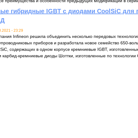
все преимущества и особенности предыдущих модификаций в серии 
вые гибридные IGBT с диодами CoolSiC для 
ПД
0.2021 - 23:29
пания Infineon решила объединить несколько передовых технологи
упроводниковых приборов и разработала новое семейство 650-воль
lSiC, содержащих в одном корпусе кремниевые IGBT, изготовленны
карбид-кремниевые диоды Шоттки, изготовленные по технологии Co