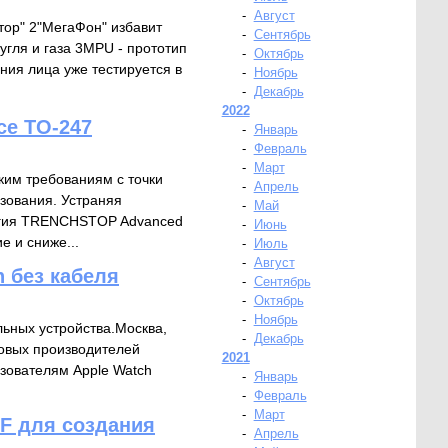
-
Август
ор" 2"МегаФон" избавит
-
Сентябрь
угля и газа 3MPU - прототип
-
Октябрь
ния лица уже тестируется в
-
Ноябрь
-
Декабрь
2022
се TO-247
-
Январь
-
Февраль
-
Март
ким требованиям с точки
-
Апрель
зования. Устраняя
-
Май
логия TRENCHSTOP Advanced
-
Июнь
е и сниже...
-
Июль
-
Август
 без кабеля
-
Сентябрь
-
Октябрь
-
Ноябрь
льных устройства.Москва,
-
Декабрь
ировых производителей
2021
зователям Apple Watch
-
Январь
-
Февраль
-
Март
F для создания
-
Апрель