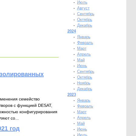
-
Июль
-
Август
-
Сентябрь
-
Октябрь
-
Декабрь
2024
-
Январь
-
Февраль
-
Март
-
Апрель
-
Май
-
Июнь
-
Сентябрь
изолированных
-
Октябрь
-
Ноябрь
-
Декабрь
2023
рименения семейство
-
Январь
творов с функцией DESAT,
-
Февраль
можностью конфигурирования
-
Март
-
Апрель
яют со...
-
Май
21 год
-
Июнь
-
Июль