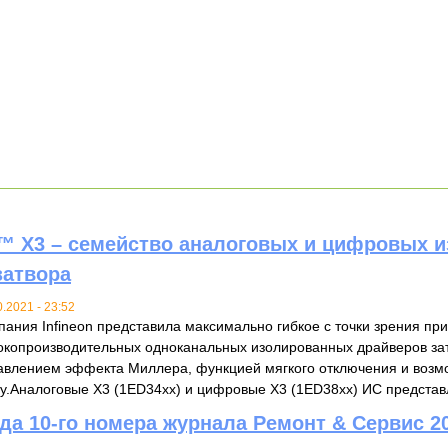
™ X3 – семейство аналоговых и цифровых 
затвора
0.2021 - 23:52
пания Infineon представила максимально гибкое с точки зрения п
окопроизводительных одноканальных изолированных драйверов за
авлением эффекта Миллера, функцией мягкого отключения и воз
у.Аналоговые X3 (1ED34xx) и цифровые X3 (1ED38xx) ИС представл
да 10-го номера журнала Ремонт & Сервис 20