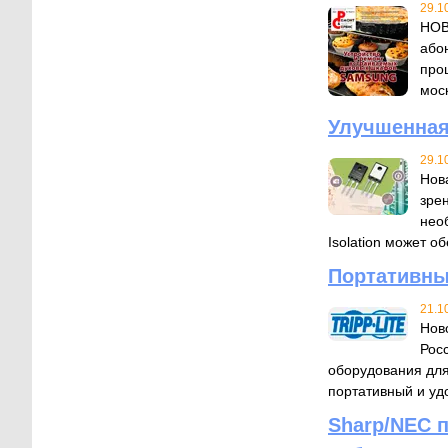
29.1
НОВ
або
про
мос
Улучшенная
29.1
Нов
зре
нео
Isolation может о
Портативны
21.1
Нов
Росс
оборудования для
портативный и уд
Sharp/NEC 