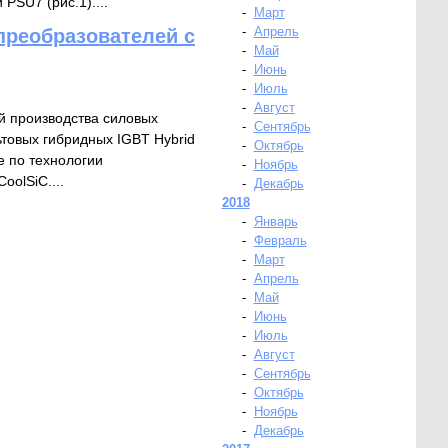
PSU7 (рис.1)....
-
Март
-
Апрель
преобразователей с
-
Май
-
Июнь
-
Июль
-
Август
й производства силовых
-
Сентябрь
товых гибридных IGBT Hybrid
-
Октябрь
е по технологии
-
Ноябрь
olSiC....
-
Декабрь
2018
-
Январь
-
Февраль
-
Март
-
Апрель
-
Май
-
Июнь
-
Июль
-
Август
-
Сентябрь
-
Октябрь
-
Ноябрь
-
Декабрь