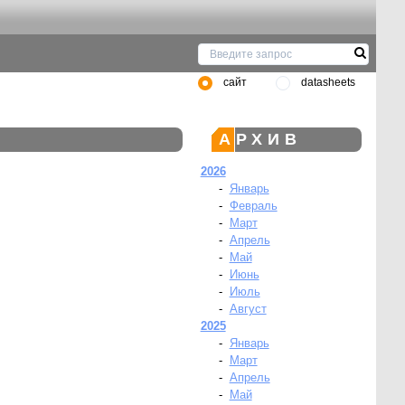
сайт
datasheets
АРХИВ
2026
-
Январь
-
Февраль
-
Март
-
Апрель
-
Май
-
Июнь
-
Июль
-
Август
2025
-
Январь
-
Март
-
Апрель
-
Май