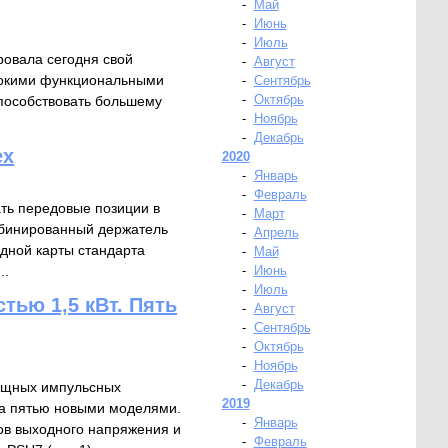
-
Май
-
Июнь
-
Июль
ровала сегодня свой
-
Август
сокими функциональными
-
Сентябрь
-
Октябрь
пособствовать большему
-
Ноябрь
-
Декабрь
ex
2020
-
Январь
-
Февраль
ть передовые позиции в
-
Март
мбинированный держатель
-
Апрель
одной карты стандарта
-
Май
..
-
Июнь
-
Июль
ью 1,5 кВт. Пять
-
Август
-
Сентябрь
-
Октябрь
-
Ноябрь
-
Декабрь
ощных импульсных
2019
ка пятью новыми моделями.
-
Январь
ов выходного напряжения и
-
Февраль