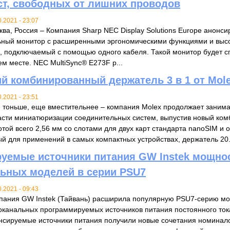
ст, свободных от лишних проводов
0.2021 - 23:07
ква, Россия – Компания Sharp NEC Display Solutions Europe анонси
ьный монитор с расширенными эргономическими функциями и вы
, подключаемый с помощью одного кабеля. Такой монитор будет с
м месте. NEC MultiSync® E273F р...
ий комбинированный держатель 3 в 1 от Mol
0.2021 - 23:51
 тоньше, еще вместительнее – компания Molex продолжает занима
асти миниатюризации соединительных систем, выпустив новый ко
отой всего 2,56 мм со слотами для двух карт стандарта nanoSIM и 
й для применений в самых компактных устройствах, держатель 20.
уемые источники питания GW Instek мощност
ьных моделей в серии PSU7
0.2021 - 09:43
пания GW Instek (Тайвань) расширила популярную PSU7-серию м
оканальных программируемых источников питания постоянного то
нсируемые источники питания получили новые сочетания номинал