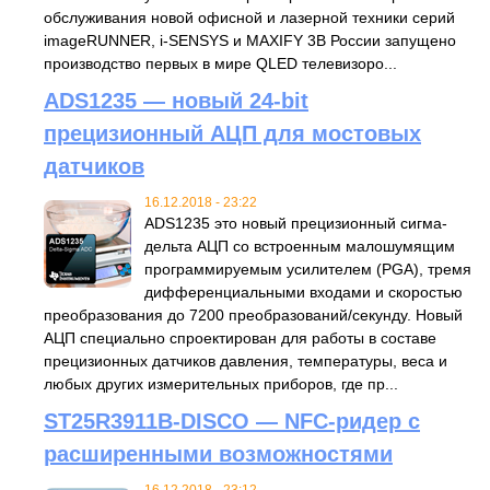
обслуживания новой офисной и лазерной техники серий
imageRUNNER, i-SENSYS и MAXIFY 3В России запущено
производство первых в мире QLED телевизоро...
ADS1235 — новый 24-bit
прецизионный АЦП для мостовых
датчиков
16.12.2018 - 23:22
ADS1235 это новый прецизионный сигма-
дельта АЦП со встроенным малошумящим
программируемым усилителем (PGA), тремя
дифференциальными входами и скоростью
преобразования до 7200 преобразований/секунду. Новый
АЦП специально спроектирован для работы в составе
прецизионных датчиков давления, температуры, веса и
любых других измерительных приборов, где пр...
ST25R3911B-DISCO — NFC-ридер с
расширенными возможностями
16.12.2018 - 23:12