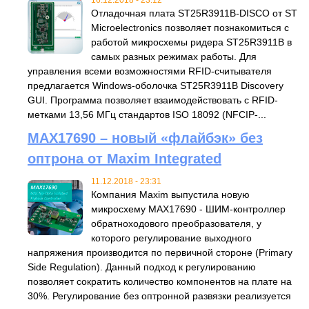
Отладочная плата ST25R3911B-DISCO от ST
Microelectronics позволяет познакомиться с
работой микросхемы ридера ST25R3911B в
самых разных режимах работы. Для
управления всеми возможностями RFID-считывателя
предлагается Windows-оболочка ST25R3911B Discovery
GUI. Программа позволяет взаимодействовать с RFID-
метками 13,56 МГц стандартов ISO 18092 (NFCIP-...
MAX17690 – новый «флайбэк» без
оптрона от Maxim Integrated
11.12.2018 - 23:31
Компания Maxim выпустила новую
микросхему MAX17690 - ШИМ-контроллер
обратноходового преобразователя, у
которого регулирование выходного
напряжения производится по первичной стороне (Primary
Side Regulation). Данный подход к регулированию
позволяет сократить количество компонентов на плате на
30%. Регулирование без оптронной развязки реализуется