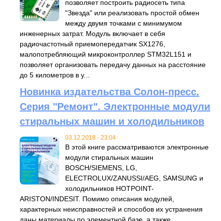
позволяет построить радиосеть типа
"Звезда" или реализовать простой обмен
между двумя точками с минимумом
инженерных затрат. Модуль включает в себя
радиочастотный приемопередатчик SX1276,
малопотребляющий микроконтроллер STM32L151 и
позволяет организовать передачу данных на расстояние
до 5 километров в у...
Новинка издательства Солон-пресс.
Серия "Ремонт". Электронные модули
стиральных машин и холодильников
03.12.2018 - 23:04
В этой книге рассматриваются электронные
модули стиральных машин
BOSCH/SIEMENS, LG,
ELECTROLUX/ZANUSSI/AEG, SAMSUNG и
холодильников HOTPOINT-
ARISTON/INDESIT. Помимо описания модулей,
характерных неисправностей и способов их устранения
даны материалы по элементной базе, а также