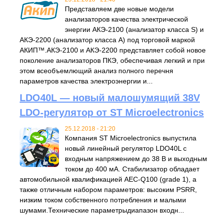
Представляем две новые модели
анализаторов качества электрической
энергии АКЭ-2100 (анализатор класса S) и
АКЭ-2200 (анализатор класса А) под торговой маркой
АКИП™.АКЭ-2100 и АКЭ-2200 представляет собой новое
поколение анализаторов ПКЭ, обеспечивая легкий и при
этом всеобъемлющий анализ полного перечня
параметров качества электроэнергии и...
LDO40L — новый малошумящий 38V
LDO-регулятор от ST Microelectronics
25.12.2018 - 21:20
Компания ST Microelectronics выпустила
новый линейный регулятор LDO40L с
входным напряжением до 38 В и выходным
током до 400 мА. Стабилизатор обладает
автомобильной квалификацией AEC-Q100 (grade 1), а
также отличным набором параметров: высоким PSRR,
низким током собственного потребления и малыми
шумами.Технические параметрыдиапазон входн...