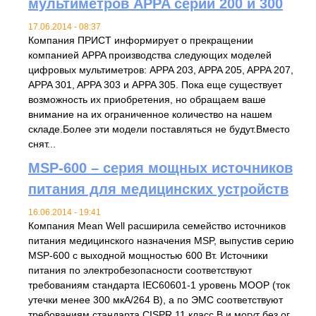
мультиметров APPA серий 200 и 300
17.06.2014 - 08:37
Компания ПРИСТ информирует о прекращении
компанией APPA производства следующих моделей
цифровых мультиметров: APPA 203, APPA 205, APPA 207,
APPA 301, APPA 303 и APPA 305. Пока еще существует
возможность их приобретения, но обращаем ваше
внимание на их ограниченное количество на нашем
складе.Более эти модели поставляться не будут.Вместо
снят...
MSP-600 – серия мощных источников
питания для медицинских устройств
16.06.2014 - 19:41
Компания Mean Well расширила семейство источников
питания медицинского назначения MSP, выпустив серию
MSP-600 с выходной мощностью 600 Вт. Источники
питания по электробезопасности соответствуют
требованиям стандарта IEC60601-1 уровень MOOP (ток
утечки менее 300 мкА/264 В), а по ЭМС соответствуют
требованиям стандарта CISPR 11 класс B и могут без ог...