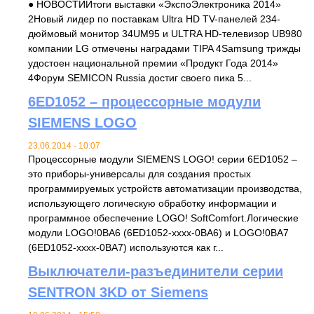
● НОВОСТИИтоги выставки «ЭкспоЭлектроника 2014»
2Новый лидер по поставкам Ultra HD TV-панелей 234-
дюймовый монитор 34UM95 и ULTRA HD-телевизор UB980
компании LG отмечены наградами TIPA 4Samsung трижды
удостоен национальной премии «Продукт Года 2014»
4Форум SEMICON Russia достиг своего пика 5...
6ED1052 – процессорные модули
SIEMENS LOGO
23.06.2014 - 10:07
Процессорные модули SIEMENS LOGO! серии 6ED1052 –
это приборы-универсалы для создания простых
программируемых устройств автоматизации производства,
использующего логическую обработку информации и
программное обеспечение LOGO! SoftComfort.Логические
модули LOGO!0BA6 (6ED1052-xxxx-0BA6) и LOGO!0BA7
(6ED1052-xxxx-0BA7) используются как г...
Выключатели-разъединители серии
SENTRON 3KD от Siemens