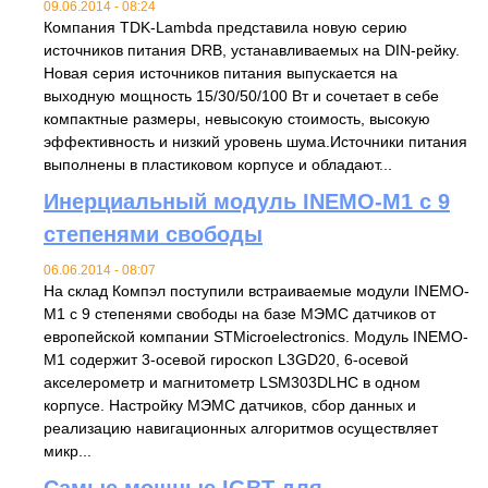
09.06.2014 - 08:24
Компания TDK-Lambda представила новую серию
источников питания DRB, устанавливаемых на DIN-рейку.
Новая серия источников питания выпускается на
выходную мощность 15/30/50/100 Вт и сочетает в себе
компактные размеры, невысокую стоимость, высокую
эффективность и низкий уровень шума.Источники питания
выполнены в пластиковом корпусе и обладают...
Инерциальный модуль INEMO-M1 с 9
степенями свободы
06.06.2014 - 08:07
На склад Компэл поступили встраиваемые модули INEMO-
M1 с 9 степенями свободы на базе МЭМС датчиков от
европейской компании STMicroelectronics. Модуль INEMO-
M1 содержит 3-осевой гироскоп L3GD20, 6-осевой
акселерометр и магнитометр LSM303DLHC в одном
корпусе. Настройку МЭМС датчиков, сбор данных и
реализацию навигационных алгоритмов осуществляет
микр...
Самые мощные IGBT для