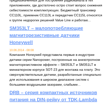
предназначенных для построения радиоканала в тех
приложениях, где достаточно остро стоит вопрос снижения
себестоимости комплектующих. Бюджетный трансивер
CC110L, приемник CC113L и передатчик CC115L относятся
к группе недорогих решений Value Line и работаю...
SM353LT – малопотребляющие
магниторезистивные датчики
Honeywell
10.06.2014 - 08:08
Компания Honeywell представила первые в индустрии
датчики серии Nanopower, построенные на анизотропном
магниторезистивном эффекте – SM353LT и SM351LT в
миниатюрном корпусе SOT-23 для монтажа на плату. Это
сверхчувствительные датчики, разработанные специально
для использования в широком диапазоне систем c
большими воздушными зазорами, слабыми...
DRB – серия компактных источников
питания на DIN-рейку от TDK-Lambda