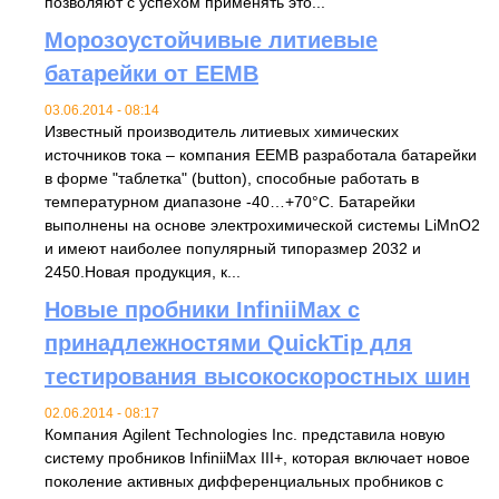
позволяют с успехом применять это...
Морозоустойчивые литиевые
батарейки от EEMB
03.06.2014 - 08:14
Известный производитель литиевых химических
источников тока – компания EEMB разработала батарейки
в форме "таблетка" (button), способные работать в
температурном диапазоне -40…+70°C. Батарейки
выполнены на основе электрохимической системы LiMnO2
и имеют наиболее популярный типоразмер 2032 и
2450.Новая продукция, к...
Новые пробники InfiniiMax с
принадлежностями QuickTip для
тестирования высокоскоростных шин
02.06.2014 - 08:17
Компания Agilent Technologies Inc. представила новую
систему пробников InfiniiMax III+, которая включает новое
поколение активных дифференциальных пробников с