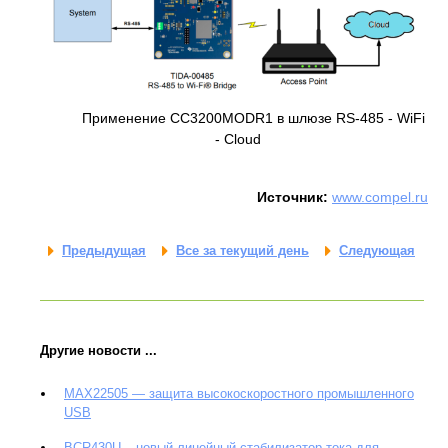
Применение CC3200MODR1 в шлюзе RS-485 - WiFi
- Cloud
Источник:
www.compel.ru
Предыдущая
Все за текущий день
Следующая
Другие новости ...
MAX22505 — защита высокоскоростного промышленного
USB
BCR430U – новый линейный стабилизатор тока для