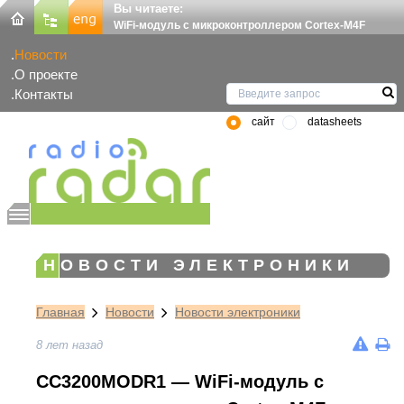
Вы читаете:
WiFi-модуль с микроконтроллером Cortex-M4F
Новости
О проекте
Контакты
сайт
datasheets
НОВОСТИ ЭЛЕКТРОНИКИ
Главная
Новости
Новости электроники
8 лет назад
CC3200MODR1 — WiFi-модуль с