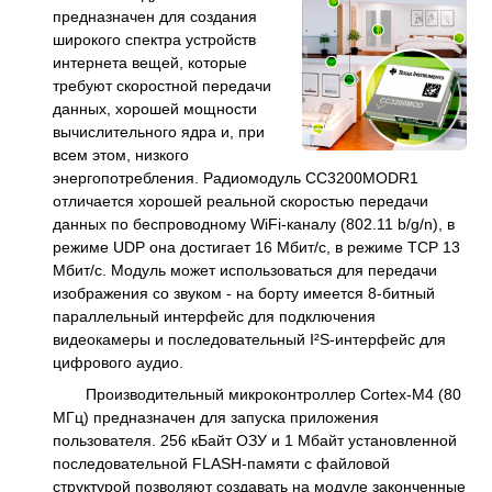
предназначен для создания
широкого спектра устройств
интернета вещей, которые
требуют скоростной передачи
данных, хорошей мощности
вычислительного ядра и, при
всем этом, низкого
энергопотребления. Радиомодуль CC3200MODR1
отличается хорошей реальной скоростью передачи
данных по беспроводному WiFi-каналу (802.11 b/g/n), в
режиме UDP она достигает 16 Мбит/c, в режиме TCP 13
Мбит/c. Модуль может использоваться для передачи
изображения со звуком - на борту имеется 8-битный
параллельный интерфейс для подключения
видеокамеры и последовательный I²S-интерфейс для
цифрового аудио.
Производительный микроконтроллер Cortex-M4 (80
МГц) предназначен для запуска приложения
пользователя. 256 кБайт ОЗУ и 1 Мбайт установленной
последовательной FLASH-памяти с файловой
структурой позволяют создавать на модуле законченные