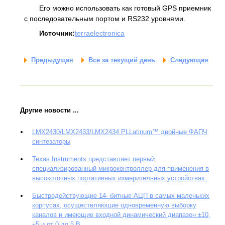
Его можно использовать как готовый GPS приемник
с последовательным портом и RS232 уровнями.
Источник:
terraelectronica
Предыдущая
Все за текущий день
Следующая
Другие новости ...
LMX2430/LMX2433/LMX2434 PLLatinum™ двойные ФАПЧ
синтезаторы
Texas Instruments представляет первый
специализированный микроконтроллер для применения в
высокоточных портативных измерительных устройствах.
Быстродействующие 14- битные АЦП в самых маленьких
корпусах, осуществляющие одновременную выборку
каналов и имеющие входной динамический диапазон ±10,
±5 и от 0 до 5 В