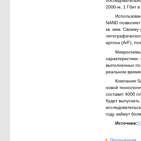
последовательно
2000-м, 1 Гбит в
Использован
NAND позволяет 
кв. мкм. Своему
литографическог
аргона (ArF), п
Микросхемы
характеристики: 
выполненных по 
реальном времен
Компания Sa
новой технологи
составит 4000 п
будет выпускать
исследовательск
году займут бол
Источник:
Р
Предыдущая