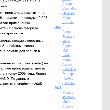
в 1999 году, 512 Мбит в
-
Август
году.
-
Сентябрь
ых чипов флэш-памяти типа
-
Октябрь
ки памяти - площадью 0,025
-
Ноябрь
-
Декабрь
обязан применению
2022
вета на основе фторида
-
Январь
 на кристалле.
-
Февраль
 впечатляющие скоростные
-
Март
х 2-гигабитных чипов,
-
Апрель
-
Май
тип памяти для записи в
-
Июнь
-
Июль
мниевой пластины (wafer) на
-
Август
чалу ее производительность
-
Сентябрь
яц к концу 2005 года. Линия
-
Октябрь
а NAND. По данным
-
Ноябрь
-
Декабрь
костью 4 гигабита в 2005
2021
-
Январь
-
Февраль
-
Март
-
Апрель