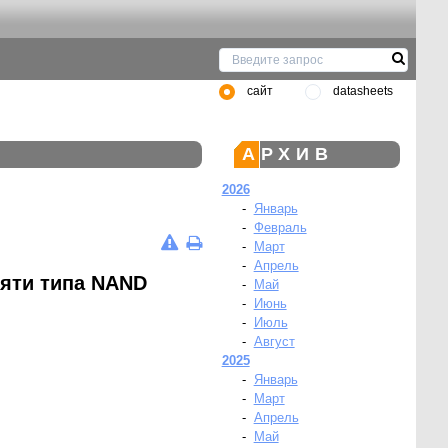
сайт
datasheets
АРХИВ
2026
-
Январь
-
Февраль
-
Март
-
Апрель
яти типа NAND
-
Май
-
Июнь
-
Июль
-
Август
2025
-
Январь
-
Март
-
Апрель
-
Май