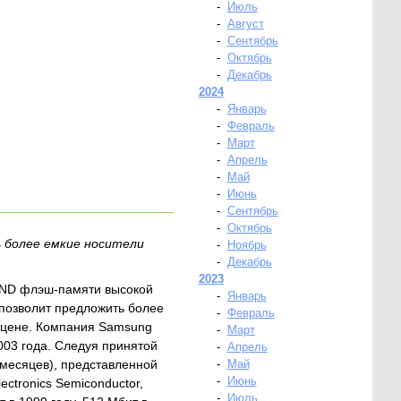
-
Июль
-
Август
-
Сентябрь
-
Октябрь
-
Декабрь
2024
-
Январь
-
Февраль
-
Март
-
Апрель
-
Май
-
Июнь
-
Сентябрь
-
Октябрь
 более емкие носители
-
Ноябрь
-
Декабрь
2023
NAND флэш-памяти высокой
-
Январь
 позволит предложить более
-
Февраль
 цене. Компания Samsung
-
Март
03 года. Следуя принятой
-
Апрель
 месяцев), представленной
-
Май
-
Июнь
ctronics Semiconductor,
-
Июль