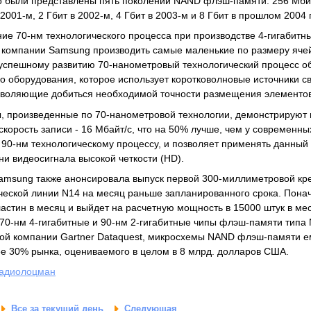
 были представлены пять поколений NAND флэш-памяти: 256 Мбит 
 2001-м, 2 Гбит в 2002-м, 4 Гбит в 2003-м и 8 Гбит в прошлом 2004 
ие 70-нм технологического процесса при производстве 4-гигабитн
компании Samsung производить самые маленькие по размеру ячей
 успешному развитию 70-нанометровый технологический процесс 
о оборудования, которое использует коротковолновые источники с
озволяющие добиться необходимой точности размещения элементов
, произведенные по 70-нанометровой технологии, демонстрируют
скорость записи - 16 Мбайт/с, что на 50% лучше, чем у современны
90-нм технологическому процессу, и позволяет применять данный 
и видеосигнала высокой четкости (HD).
msung также анонсировала выпуск первой 300-миллиметровой кре
ческой линии N14 на месяц раньше запланированного срока. Пона
ластин в месяц и выйдет на расчетную мощность в 15000 штук в мес
 70-нм 4-гигабитные и 90-нм 2-гигабитные чипы флэш-памяти тип
ой компании Gartner Dataquest, микросхемы NAND флэш-памяти ем
ее 30% рынка, оцениваемого в целом в 8 млрд. долларов США.
адиолоцман
Все за текущий день
Следующая