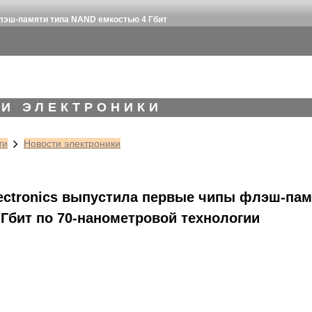
лэш-памяти типа NAND емкостью 4 Гбит
И ЭЛЕКТРОНИКИ
ти
Новости электроники
ectronics выпустила первые чипы флэш-пам
 Гбит по 70-нанометровой технологии