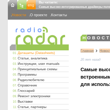
Вы читаете:
Самые высоко интегрированные драйверы поле
Новости
О проекте
Контакты
НОВОСТ
Главная
Новос
Даташиты (Datasheets)
Статьи, аналитика
20 лет назад
Инструкции, user manuals
Самые высо
Принципиальные схемы
Программы
встроенным
Радиолюбителю
для исполь
Справочник
Глоссарий
Ремонт электроники
Выставки
Статьи, партнеры