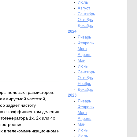
-
Июль
-
Август
-
Сентябрь
-
Октябрь
-
Декабрь
2024
-
Январь
-
Февраль
-
Март
-
Апрель
-
Май
-
Июнь
-
Сентябрь
-
Октябрь
-
Ноябрь
-
Декабрь
еры полевых транзисторов.
2023
раммируемой частотой,
-
Январь
р задает частоту
-
Февраль
иях с коэффициентом деления
-
Март
тогенератора 1x, 2x или 4x
-
Апрель
 построения
-
Май
-
Июнь
ых в телекоммуникационном и
-
Июль