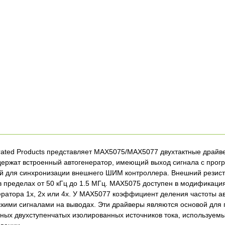
rated Products представляет MAX5075/MAX5077 двухтактные драйв
ержат встроенный автогенератор, имеющий выход сигнала с прог
 для синхронизации внешнего ШИМ контроллера. Внешний резисто
в пределах от 50 кГц до 1.5 МГц. MAX5075 доступен в модификац
ератора 1x, 2x или 4x. У MAX5077 коэффициент деления частоты ав
скими сигналами на выводах. Эти драйверы являются основой для
ых двухступенчатых изолированных источников тока, используем