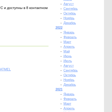
-
Август
 и доступны в 8 контактном
-
Сентябрь
-
Октябрь
-
Ноябрь
-
Декабрь
2022
-
Январь
-
Февраль
-
Март
-
Апрель
-
Май
-
Июнь
-
Июль
-
Август
 ATMEL
-
Сентябрь
-
Октябрь
-
Ноябрь
-
Декабрь
2021
-
Январь
-
Февраль
-
Март
-
Апрель