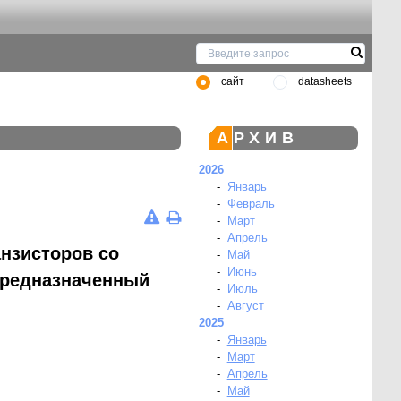
сайт
datasheets
АРХИВ
2026
-
Январь
-
Февраль
-
Март
-
Апрель
нзисторов со
-
Май
-
Июнь
предназначенный
-
Июль
-
Август
2025
-
Январь
-
Март
-
Апрель
-
Май