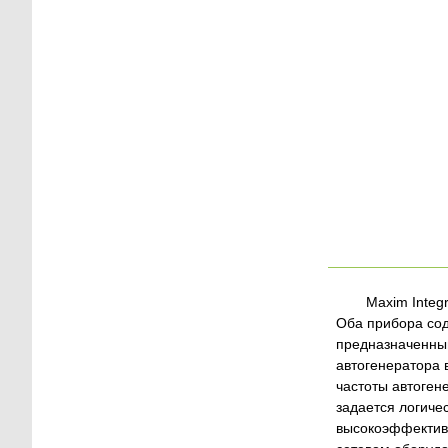
Maxim Integ
Оба прибора сод
предназначенный
автогенератора 
частоты автоген
задается логиче
высокоэффективн