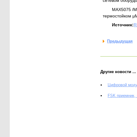
сетевом оборудо
MAX5075 /MA
термостойком µM
Источник:
R
Предыдущая
Другие новости ...
Цифровой моду
FSK приемник,