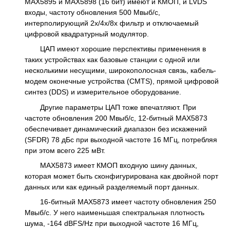
MAX5895 и MAX5898 (16 бит) имеют и КМОП, и LVDS
входы, частоту обновления 500 Мвыб/с,
интерполирующий 2x/4x/8x фильтр и отключаемый
цифровой квадратурный модулятор.
ЦАП имеют хорошие перспективы применения в
таких устройствах как базовые станции с одной или
несколькими несущими, широкополосная связь, кабель-
модем оконечные устройства (CMTS), прямой цифровой
синтез (DDS) и измерительное оборудование.
Другие параметры ЦАП тоже впечатляют. При
частоте обновления 200 Мвыб/с, 12-битный МАХ5873
обеспечивает динамический диапазон без искажений
(SFDR) 78 дБс при выходной частоте 16 МГц, потребляя
при этом всего 225 мВт.
МАХ5873 имеет КМОП входную шину данных,
которая может быть сконфигурирована как двойной порт
данных или как единый разделяемый порт данных.
16-битный МАХ5873 имеет частоту обновления 250
Мвыб/с. У него наименьшая спектральная плотность
шума, -164 dBFS/Hz при выходной частоте 16 МГц,