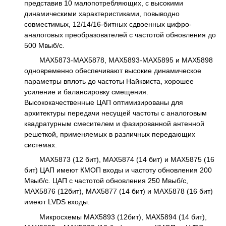
представив 10 малопотребляющих, с высокими
динамическими характеристиками, повыводно
совместимых, 12/14/16-битных сдвоенных цифро-
аналоговых преобразователей с частотой обновления до
500 Мвыб/с.
MAX5873-MAX5878, MAX5893-MAX5895 и MAX5898
одновременно обеспечивают высокие динамическое
параметры вплоть до частоты Найквиста, хорошее
усиление и балансировку смещения.
Высококачественные ЦАП оптимизированы для
архитектуры передачи несущей частоты с аналоговым
квадратурным смесителем и фазированной антенной
решеткой, применяемых в различных передающих
системах.
MAX5873 (12 бит), MAX5874 (14 бит) и MAX5875 (16
бит) ЦАП имеют КМОП входы и частоту обновления 200
Мвыб/с. ЦАП с частотой обновления 250 Мвыб/с,
MAX5876 (12бит), MAX5877 (14 бит) и MAX5878 (16 бит)
имеют LVDS входы.
Микросхемы MAX5893 (12бит), MAX5894 (14 бит),