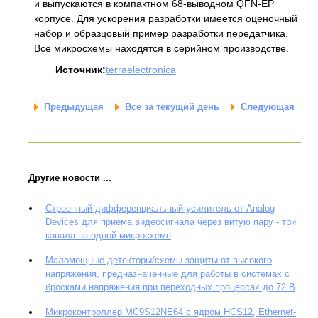
и выпускаются в компактном 68-выводном QFN-EP
корпусе. Для ускорения разработки имеется оценочный
набор и образцовый пример разработки передатчика.
Все микросхемы находятся в серийном производстве.
Источник:
terraelectronica
Предыдущая
Все за текущий день
Следующая
Другие новости ...
Строенный дифференциальный усилитель от Analog
Devices для приема видеосигнала через витую пару - три
канала на одной микросхеме
Маломощные детекторы/схемы защиты от высокого
напряжения, предназначенные для работы в системах с
бросками напряжения при переходных процессах до 72 В
Микроконтроллер MC9S12NE64 с ядром HCS12, Ethernet-