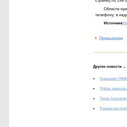
страниц по 256 
Области при
телефону; в нед
Источник:
t
Предыдущая
Другие новости ...
Компания ГАММ
Philips предла
Texas Instrume
Размер инстру