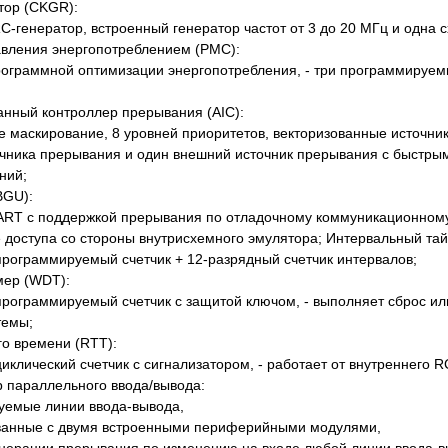
тор (CKGR):
-генератор, встроенный генератор частот от 3 до 20 МГц и одна 
авления энергопотреблением (PMC):
рограммной оптимизации энергопотребления, - три программируем
нный контроллер прерывания (AIC):
е маскирование, 8 уровней приоритетов, векторизованные источни
очника прерывания и один внешний источник прерывания с быстры
ний;
BGU):
UART с поддержкой прерывания по отладочному коммуникационном
доступа со стороны внутрисхемного эмулятора; Интервальный тай
программируемый счетчик + 12-разрядный счетчик интервалов;
мер (WDT):
программируемый счетчик с защитой ключом, - выполняет сброс ил
темы;
о времени (RTT):
иклический счетчик с сигнализатором, - работает от внутреннего R
 параллельного ввода/вывода:
уемые линии ввода-вывода,
ванные с двумя встроенными периферийными модулями,
енерации прерывания по изменению на входе любой линии ввода-в