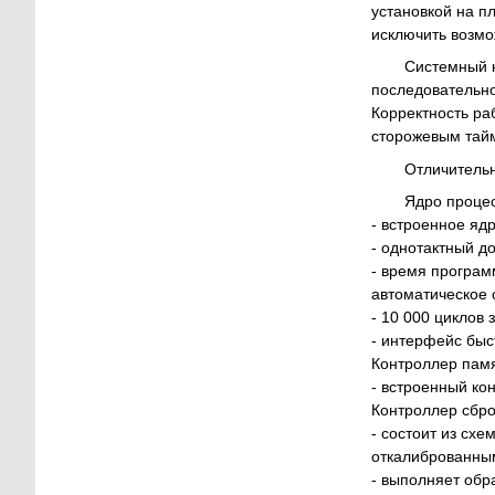
установкой на п
исключить возм
Системный 
последовательно
Корректность ра
сторожевым тай
Отличитель
Ядро проце
- встроенное яд
- однотактный до
- время программ
автоматическое 
- 10 000 циклов
- интерфейс быс
Контроллер памя
- встроенный ко
Контроллер сбро
- состоит из сх
откалиброванным
- выполняет обр