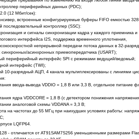
онтроллер периферийных данных (PDC);
.0 (12 Мбит/сек):
ансивер, встроенные конфигурируемые буферы FIFO емкостью 328
й последовательный контроллер (SSC):
хронизация и сигналы синхронизации кадра у каждого приемника и 
логового интерфейса I2S, поддержка временного уплотнения,
ысокоскоростной непрерывной передачи потока данных в 32-разря
х синхронных/асинхронных приемопередатчика (USART);
ый периферийный интерфейс SPI с режимами ведущий/ведомый;
ной интерфейс (TWI);
й 10-разрядный АЦП, 4 канала мультиплексированы с линиями ци
ия:
тания ввода-вывода VDDIO = 1,8 В или 3,3 В, отдельное питание 
тания ядра VDDCORE = 1,8 В (с детектором понижения напряжения
тании аналоговой схемы VDDANA = 3,3 В;
ота на частотах до 55 МГц при наихудших условиях работы: напряж
С;
орпусе LQFP64.
28 - отличается от AT91SAM7S256 уменьшенными размерами Flash