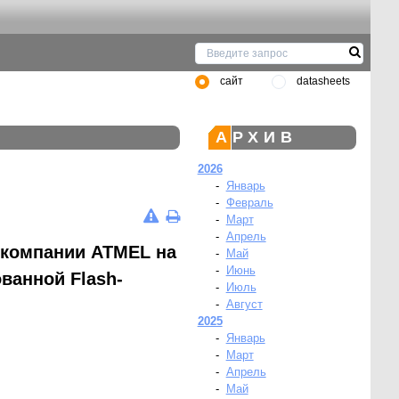
сайт
datasheets
АРХИВ
2026
-
Январь
-
Февраль
-
Март
-
Апрель
 компании ATMEL на
-
Май
-
Июнь
ванной Flash-
-
Июль
-
Август
2025
-
Январь
-
Март
-
Апрель
-
Май