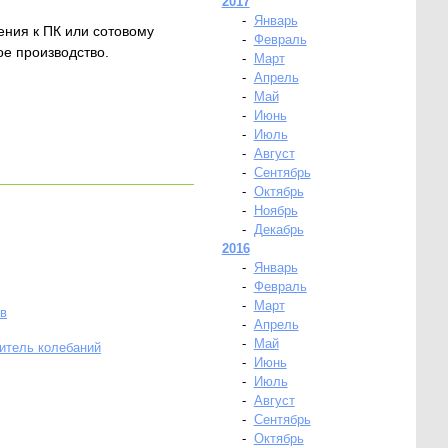
2017
-
Январь
ния к ПК или сотовому
-
Февраль
ое производство.
-
Март
-
Апрель
-
Май
-
Июнь
-
Июль
-
Август
-
Сентябрь
-
Октябрь
-
Ноябрь
-
Декабрь
2016
-
Январь
-
Февраль
-
Март
ов
-
Апрель
-
Май
витель колебаний
-
Июнь
-
Июль
-
Август
-
Сентябрь
-
Октябрь