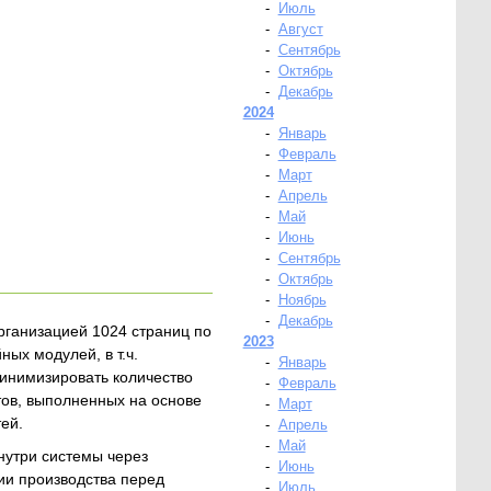
-
Июль
-
Август
-
Сентябрь
-
Октябрь
-
Декабрь
2024
-
Январь
-
Февраль
-
Март
-
Апрель
-
Май
-
Июнь
-
Сентябрь
-
Октябрь
-
Ноябрь
-
Декабрь
рганизацией 1024 страниц по
2023
ых модулей, в т.ч.
-
Январь
минимизировать количество
-
Февраль
ов, выполненных на основе
-
Март
ей.
-
Апрель
-
Май
нутри системы через
-
Июнь
ии производства перед
-
Июль