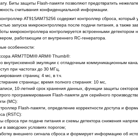
лату. Биты защиты Flash-памяти позволяют предотвратить нежелат
ожность считывания конфиденциальной информации.
контроллер AT91SAM7S256 содержит контроллер сброса, который 
стью запуска микроконтроллера после подачи питания, а также з
боты микроконтроллера контролируется встроенными детектором 
мером, работающим от внутреннего RC-генератора.
ные особенности:
ссора ARM7TDMI® ARM® Thumb®:
ро внутрисхемной эмуляции с отладочным коммуникационным кана
ступ при частотах до 30 МГц,
ирования страниц: 4 мс, в т.ч.
стирание страницы; время полного стирания: 10 мс,
 записи, 10-летний срок хранения данных, функции защиты секторов
трого программирования Flash-памяти для серийного производства
ти (MC):
нтроллер Flash-памяти, определение корректности доступа и форм
са (RSTC):
емы сброса при подаче питания и схемы детектора снижения напряж
 в заводских условиях порогом;
аботку внешнего сигнала сброса и формирует информацию об исто