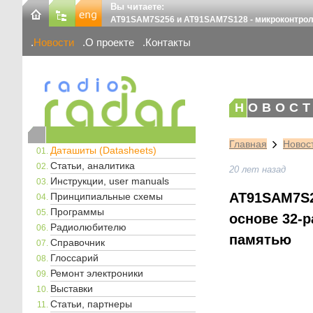
Вы читаете:
AT91SAM7S256 и AT91SAM7S128 - микроконтролл
Новости
О проекте
Контакты
НОВОСТ
Главная
Новос
Даташиты (Datasheets)
Статьи, аналитика
20 лет назад
Инструкции, user manuals
AT91SAM7S2
Принципиальные схемы
Программы
основе 32-р
Радиолюбителю
памятью
Справочник
Глоссарий
Ремонт электроники
Выставки
Статьи, партнеры