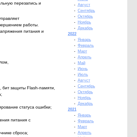
ельную перезапись и
-
Август
-
Сентябрь
-
Октябрь
управляет
-
Ноябрь
авершением работы.
-
Декабрь
напряжения питания и
2022
-
Январь
-
Февраль
-
Март
-
Апрель
лом,
-
Май
-
Июнь
-
Июль
-
Август
-
Сентябрь
, бит защиты Flash-памяти,
-
Октябрь
;
-
Ноябрь
-
Декабрь
ирование статуса ошибки;
2021
-
Январь
ения питания с
-
Февраль
-
Март
чнике сброса;
-
Апрель