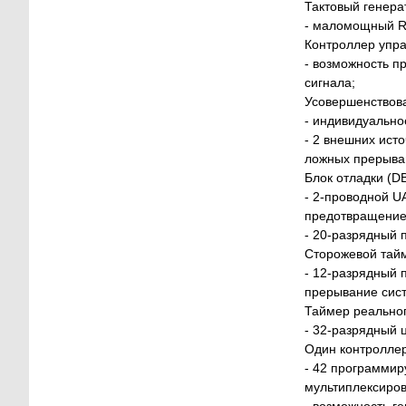
Тактовый генера
- маломощный RC
Контроллер упр
- возможность п
сигнала;
Усовершенствова
- индивидуально
- 2 внешних ист
ложных прерыва
Блок отладки (D
- 2-проводной 
предотвращение 
- 20-разрядный 
Сторожевой тай
- 12-разрядный 
прерывание сис
Таймер реальног
- 32-разрядный ц
Один контроллер
- 42 программир
мультиплексиро
- возможность г