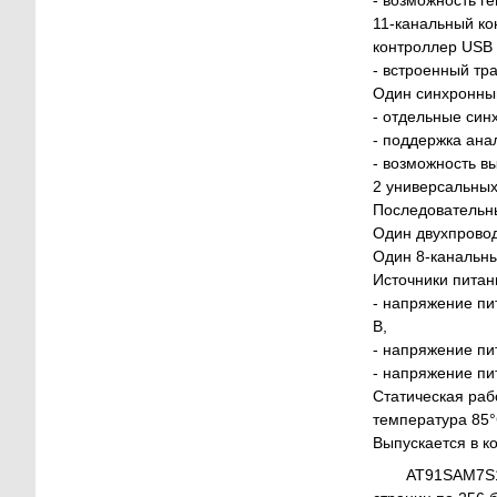
11-канальный к
контроллер USB 2
- встроенный тр
Один синхронны
- отдельные син
- поддержка ана
- возможность в
2 универсальны
Последовательн
Один двухпровод
Один 8-канальны
Источники питан
- напряжение пи
В,
- напряжение пи
- напряжение пи
Статическая раб
температура 85°
Выпускается в к
AT91SAM7S1