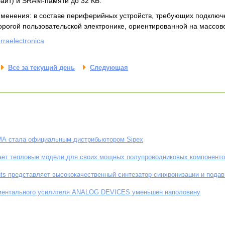
байт) и SRAM-памяти до 32 КБ.
менения: в составе периферийных устройств, требующих подключе
орогой пользовательской электронике, ориентированной на массов
erraelectronica
Все за текущий день
Следующая
А стала официальным дистрибьютором Sipex
гает тепловые модели для своих мощных полупроводниковых компонент
nts представляет высококачественный синтезатор синхронизации и пода
ментального усилителя ANALOG DEVICES уменьшен наполовину