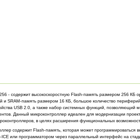
6 - содержит высокоскоростную Flash-память размером 256 КБ о
ой и SRAM-память размером 16 КБ, большое количество периферийн
ойства USB 2.0, а также набор системных функций, позволяющий 
нтов. Данный микроконтроллер идеален для модернизации проект
роконтроллеров, в целях расширения функциональных возможност
ллер содержит Flash-память, которая может программироваться в
-ICE или программатором через параллельный интерфейс на стад