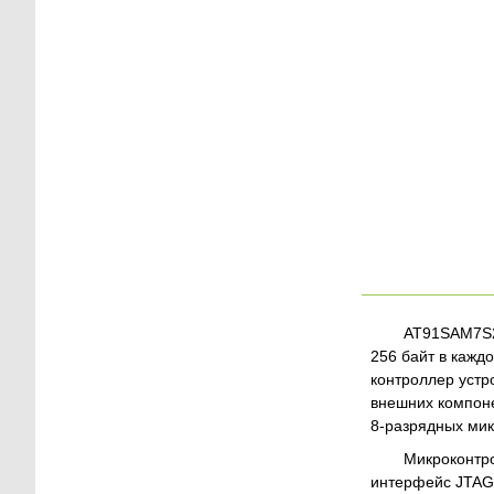
AT91SAM7S25
256 байт в кажд
контроллер устр
внешних компоне
8-разрядных мик
Микроконтро
интерфейс JTAG