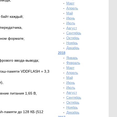
-
Март
-
Апрель
-
Май
 байт каждый;
-
Июнь
-
Июль
передатчика,
-
Август
-
Сентябрь
-
Октябрь
дном формате;
-
Ноябрь
-
Декабрь
2018
-
Январь
фрового ввода-вывода;
-
Февраль
-
Март
флэш-памяти VDDFLASH = 3,3
-
Апрель
-
Май
),
-
Июнь
-
Июль
-
Август
ение питания 1,65 В,
-
Сентябрь
-
Октябрь
-
Ноябрь
-памяти до 128 КБ (512
-
Декабрь