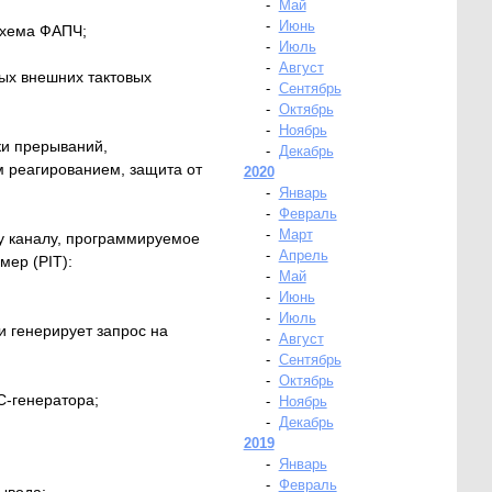
-
Май
-
Июнь
схема ФАПЧ;
-
Июль
-
Август
ых внешних тактовых
-
Сентябрь
-
Октябрь
-
Ноябрь
ки прерываний,
-
Декабрь
м реагированием, защита от
2020
-
Январь
-
Февраль
-
Март
у каналу, программируемое
-
Апрель
мер (PIT):
-
Май
-
Июнь
-
Июль
и генерирует запрос на
-
Август
-
Сентябрь
-
Октябрь
C-генератора;
-
Ноябрь
-
Декабрь
2019
-
Январь
-
Февраль
ывода;